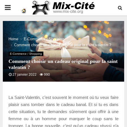
PRIMARY
MENU
Home
E-Commerce / Shopping
Comment choisir un cadeau original pour la saint valentin ?
E-Commerce / Shopping
Comment choisir un cadeau original pour la saint
valentin ?
27 janvier 2022
990
La Saint-Valentin, c’est souvent le moment où tu veux faire
plaisir sans tomber dans le cadeau banal. Et si tu es dans
cette situation, tu te demandes sûrement quoi offrir à une
femme ou à un homme pour marquer le coup sans te
tromper. La bonne nouvelle, c’est qu’un cadeau réussi n’a