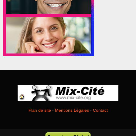
Plan de site
-
Mentions Légales
-
Contact