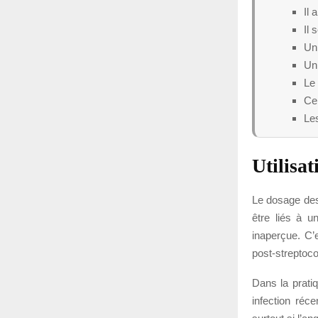
Il 
Il 
Un 
Un 
Le
Cer
Les
Utilisat
Le dosage des
être liés à u
inaperçue. C’
post-streptoc
Dans la prati
infection réc