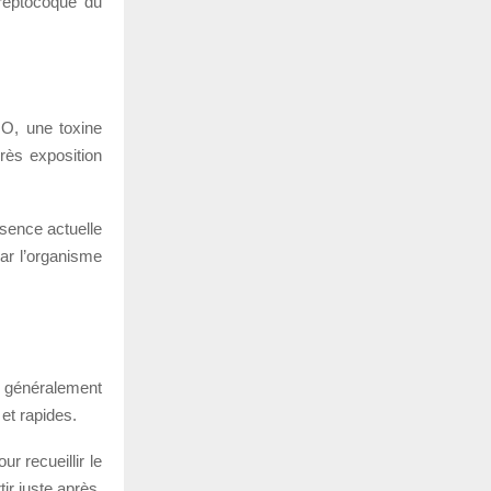
reptocoque du
 O, une toxine
rès exposition
ésence actuelle
par l’organisme
t généralement
 et rapides.
r recueillir le
ir juste après,