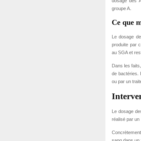
dosage des A
groupe A.
Ce que m
Le dosage des
produite par 
au SGA et res
Dans les faits
de bactéries. 
ou par un trai
Interve
Le dosage des
réalisé par un
Concrètement, 
sang dans un t