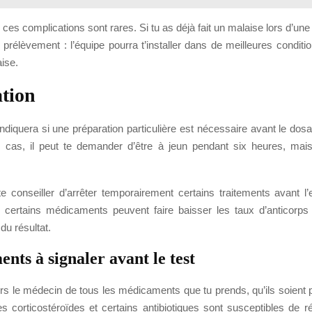
, ces complications sont rares. Si tu as déjà fait un malaise lors d’une
e prélèvement : l’équipe pourra t’installer dans de meilleures condition
ise.
tion
indiquera si une préparation particulière est nécessaire avant le do
 cas, il peut te demander d’être à jeun pendant six heures, mai
 te conseiller d’arrêter temporairement certains traitements avant l
r certains médicaments peuvent faire baisser les taux d’anticorps
 du résultat.
nts à signaler avant le test
rs le médecin de tous les médicaments que tu prends, qu’ils soient 
es corticostéroïdes et certains antibiotiques sont susceptibles de r