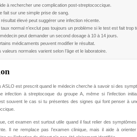
aide à rechercher une complication post-streptococcique.
se fait sur une simple prise de sang.
résultat élevé peut suggérer une infection récente.
taux normal n’exclut pas toujours un problème si le test est fait trop t
 médecin peut demander un second dosage à 10 à 14 jours.
tains médicaments peuvent modifier le résultat.
 valeurs normales varient selon l’âge et le laboratoire.
ion
 ASLO est prescrit quand le médecin cherche à savoir si des sym
ne infection à streptocoque du groupe A, même si l’infection initi
est souvent le cas si tu présentes des signes qui font penser à un
occique.
que, cet examen est surtout utile quand il faut relier des symptômes
ente. Il ne remplace pas l’examen clinique, mais il aide à orienter 