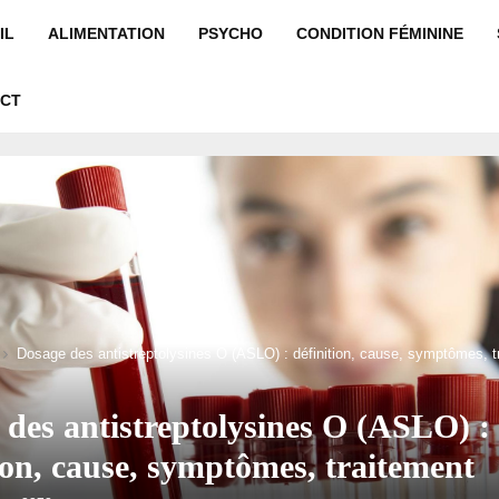
IL
ALIMENTATION
PSYCHO
CONDITION FÉMININE
CT
Dosage des antistreptolysines O (ASLO) : définition, cause, symptômes, t
 des antistreptolysines O (ASLO) :
ion, cause, symptômes, traitement