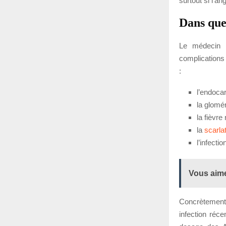
surtout si l’an
Dans que
Le médecin p
complications
:
l’endoca
la glomé
la fièvr
la
scarla
l’infecti
Vous aime
Concrètement
infection réce