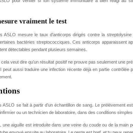
SLO pour vérifier si ton système immunitaire a bien réagi au st
esure vraiment le test
 ASLO mesure le taux d’anticorps dirigés contre la streptolysine
certaines bactéries streptococciques. Ces anticorps apparaissent ap
tent détectables pendant plusieurs semaines.
, cela veut dire qu’un résultat positif ne prouve pas seulement une pr
Il peut aussi traduire une infection récente déjà en partie contrôlée 
tement.
ntions
 ASLO se fait à partir d’un échantillon de sang. Le prélèvement es
 infirmier ou un technicien de laboratoire, dans des conditions simples
une aiguille est introduite dans une veine du coude ou de la main pou
ube envoyé ensuite au laboratoire. Le geste est bref, et tu peux repart