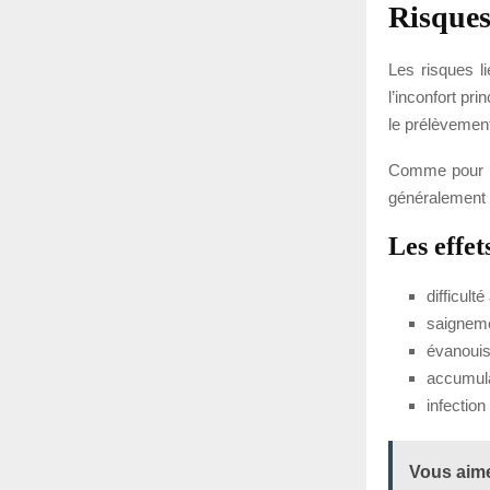
Risque
Les risques l
l’inconfort pr
le prélèvemen
Comme pour to
généralement b
Les effet
difficult
saignemen
évanouis
accumula
infection
Vous aime