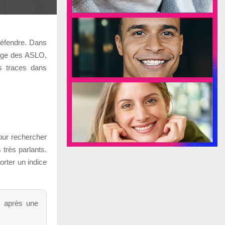
défendre. Dans
sage des ASLO,
es traces dans
our rechercher
très parlants.
orter un indice
 après une