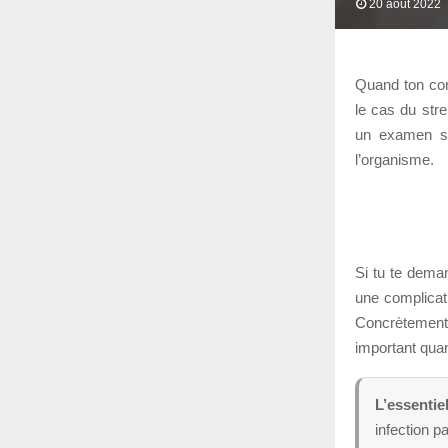
20 août 2022
Quand ton cor
le cas du str
un examen san
l’organisme.
Si tu te dema
une complicat
Concrètement, 
important qua
L’essentie
infection p