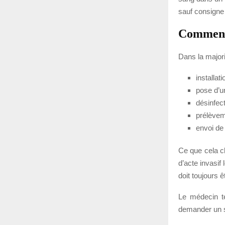
sauf consigne 
Comment 
Dans la majori
installa
pose d’u
désinfec
prélèvem
envoi de 
Ce que cela ch
d’acte invasif 
doit toujours 
Le médecin te
demander un s