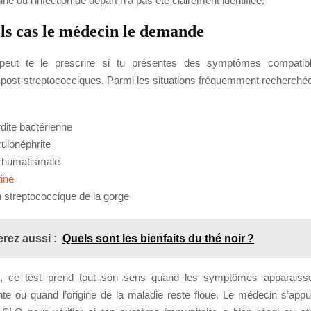
gine ou l’infection de départ n’a pas été clairement identifiée.
ls cas le médecin le demande
eut te le prescrire si tu présentes des symptômes compati
 post-streptococciques. Parmi les situations fréquemment recherchée
rdite bactérienne
rulonéphrite
e rhumatismale
tine
on streptococcique de la gorge
rez aussi :
Quels sont les bienfaits du thé noir ?
, ce test prend tout son sens quand les symptômes apparaiss
nte ou quand l’origine de la maladie reste floue. Le médecin s’appu