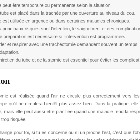
e peut être temporaire ou permanente selon la situation.
tube est placé dans la trachée par une ouverture au niveau du cou.
e est utilisée en urgence ou dans certaines maladies chroniques.
 principaux risques sont l’infection, le saignement et des complicatio
 préparation est nécessaire si l’intervention est programmée.
rler et respirer avec une trachéotomie demandent souvent un temps
daptation.
ntretien du tube et de la stomie est essentiel pour éviter les complicat
ion
mie est réalisée quand l’air ne circule plus correctement vers l
ipe qu’il ne circulera bientôt plus assez bien. Dans la pratique, elle
, mais elle peut aussi être planifiée quand une maladie rend la resp
u trop risquée.
ange pour toi, si tu es concerné ou si un proche l’est, c’est que l’obj