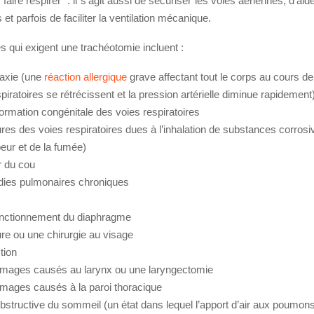
aire respirer” : il s’agit aussi de sécuriser les voies aériennes, d’aide
et parfois de faciliter la ventilation mécanique.
s qui exigent une trachéotomie incluent :
laxie (une
réaction allergique
grave affectant tout le corps au cours de 
piratoires se rétrécissent et la pression artérielle diminue rapidement
ormation congénitale des voies respiratoires
ures des voies respiratoires dues à l’inhalation de substances corros
peur et de la fumée)
r du cou
dies pulmonaires chroniques
nctionnement du diaphragme
ure ou une chirurgie au visage
tion
ages causés au larynx ou une laryngectomie
ages causés à la paroi thoracique
obstructive du sommeil (un état dans lequel l’apport d’air aux poumon