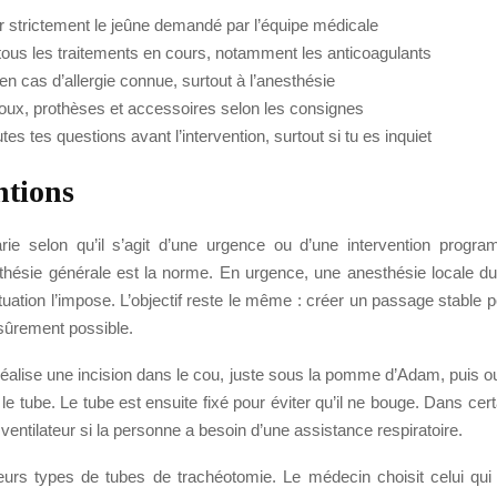
r strictement le jeûne demandé par l’équipe médicale
 tous les traitements en cours, notamment les anticoagulants
en cas d’allergie connue, surtout à l’anesthésie
ijoux, prothèses et accessoires selon les consignes
tes tes questions avant l’intervention, surtout si tu es inquiet
ntions
rie selon qu’il s’agit d’une urgence ou d’une intervention prog
esthésie générale est la norme. En urgence, une anesthésie locale d
situation l’impose. L’objectif reste le même : créer un passage stable po
s sûrement possible.
réalise une incision dans le cou, juste sous la pomme d’Adam, puis o
 le tube. Le tube est ensuite fixé pour éviter qu’il ne bouge. Dans certa
ventilateur si la personne a besoin d’une assistance respiratoire.
sieurs types de tubes de trachéotomie. Le médecin choisit celui qui