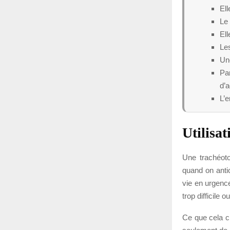
Ell
Le 
Ell
Les
Une
Pa
d’a
L’e
Utilisat
Une trachéoto
quand on antic
vie en urgence
trop difficile o
Ce que cela ch