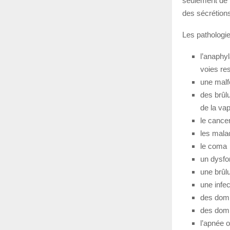
seulement de “f
des sécrétions 
Les pathologie
l’anaphy
voies res
une malf
des brûl
de la va
le cance
les mala
le coma
un dysfo
une brûl
une infec
des domm
des domm
l’apnée 