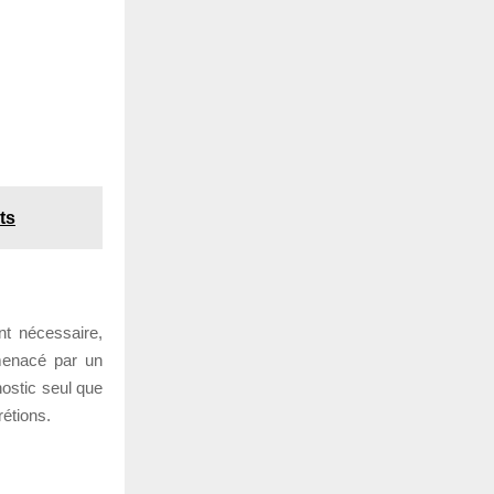
ts
nt nécessaire,
 menacé par un
nostic seul que
rétions.