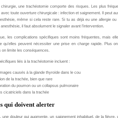
hirurgie, une trachéotomie comporte des risques. Les plus fréqu
 avec toute ouverture chirurgicale : infection et saignement. Il peut au
anesthésie, même si cela reste rare. Si tu as déjà eu une allergie o
anesthésie, il faut absolument le signaler avant l’intervention.
que, les complications spécifiques sont moins fréquentes, mais elle
 qu’elles peuvent nécessiter une prise en charge rapide. Plus on
s on limite les conséquences.
écifiques liés à la trachéotomie incluent :
ages causés à la glande thyroïde dans le cou
on de la trachée, bien que rare
oration du poumon ou un collapsus pulmonaire
s cicatriciels dans la trachée
s qui doivent alerter
 une douleur qui augmente, un saignement inhabituel, de la fièvre, u