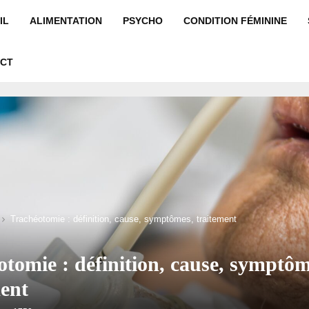
IL
ALIMENTATION
PSYCHO
CONDITION FÉMININE
CT
Trachéotomie : définition, cause, symptômes, traitement
tomie : définition, cause, symptôm
ment