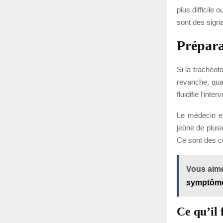
plus difficile
sont des signa
Prépara
Si la trachéot
revanche, qua
fluidifie l’int
Le médecin ex
jeûne de plusie
Ce sont des co
Vous aime
symptôme
Ce qu’il 