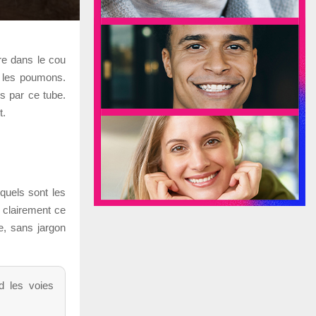
re dans le cou
t les poumons.
s par ce tube.
t.
quels sont les
r clairement ce
e, sans jargon
d les voies