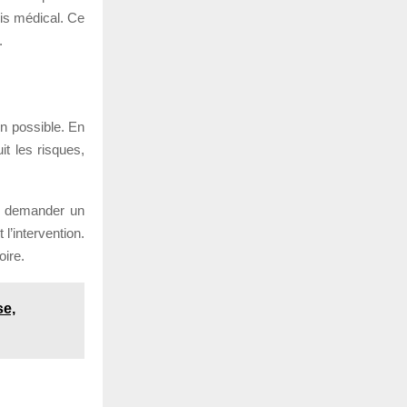
vis médical. Ce
.
on possible. En
t les risques,
ut demander un
 l’intervention.
oire.
se,