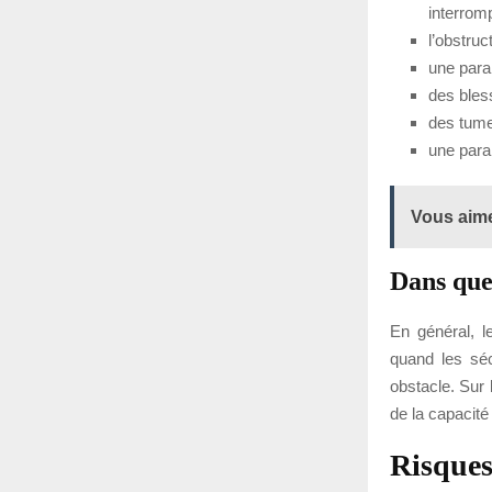
interrom
l’obstruc
une paral
des bles
des tum
une para
Vous aime
Dans quel
En général, l
quand les séc
obstacle. Sur 
de la capacité
Risque