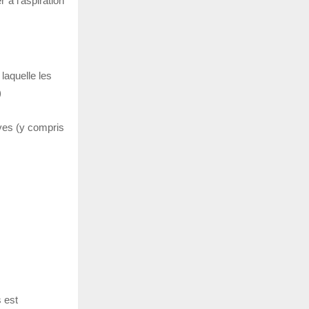
r à l’aspiration
laquelle les
)
ives (y compris
s est