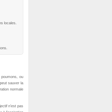
ns locales.
ions.
es poumons, ou
 peut sauver la
iration normale
ectif n’est pas