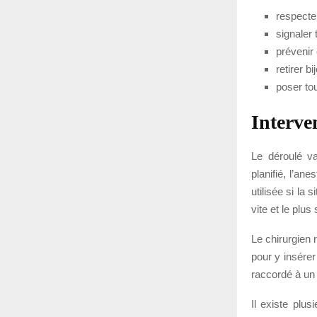
respecte
signaler
prévenir 
retirer b
poser tou
Interve
Le déroulé va
planifié, l’an
utilisée si la 
vite et le plu
Le chirurgien 
pour y insérer
raccordé à un 
Il existe plu