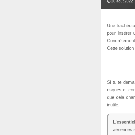
20 août 2022
Une trachéoto
pour insérer 
Concrètement,
Cette solution
Si tu te dema
risques et com
que cela chan
inutile.
L’essentie
aériennes s