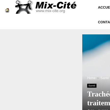
ACCUE
CONTA
Home
Santé
Santé
Trachéo
traite