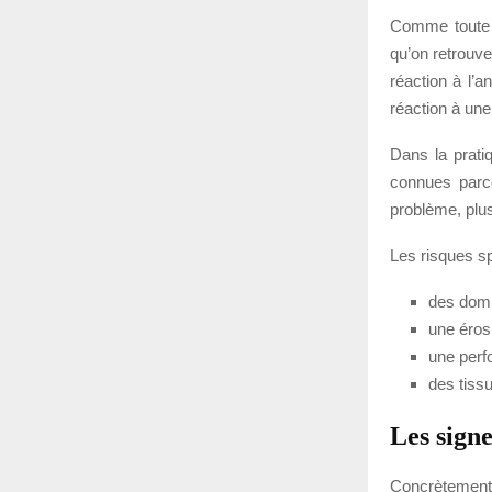
Comme toute c
qu’on retrouve
réaction à l’
réaction à une 
Dans la prati
connues parce
problème, plu
Les risques sp
des domm
une érosi
une perf
des tissu
Les signe
Concrètement,