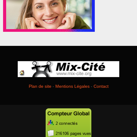
Plan de site
-
Mentions Légales
-
Contact