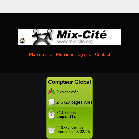
Plan de site
-
Mentions Légales
-
Contact