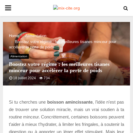
PRIMARY
MENU
Home
Alimentation
Boostez votre régime : les meilleures tisanes minceur pour
accélérer la perte de poids
Alimentation
Boostez votre régime : les meilleures tisanes
minceur pour accélérer la perte de poids
18 juillet 2024
734
Si tu cherches une
boisson amincissante
, l’idée n’est pas
de trouver une solution miracle, mais un vrai soutien à ta
routine minceur. Concrètement, certaines boissons peuvent
t’aider à mieux t’hydrater, à limiter les fringales, à soutenir la
digestion ou à apporter un léger effet stimulant. Mais leur