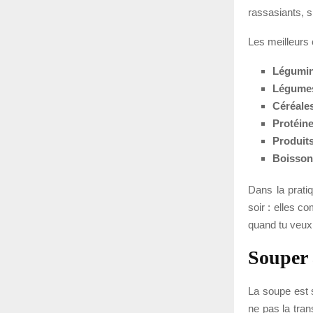
rassasiants, s
Les meilleurs 
Légumi
Légume
Céréale
Protéin
Produits
Boisson
Dans la prati
soir : elles c
quand tu veux 
Souper 
La soupe est s
ne pas la tra