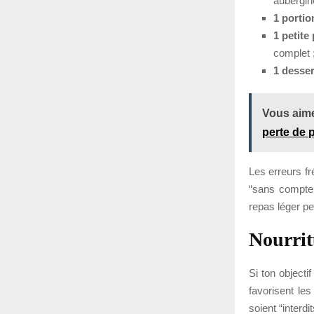
aubergin
1 portio
1 petite
complet 
1 desser
Vous aime
perte de 
Les erreurs fr
“sans compter
repas léger pe
Nourrit
Si ton objecti
favorisent les
soient “interdi