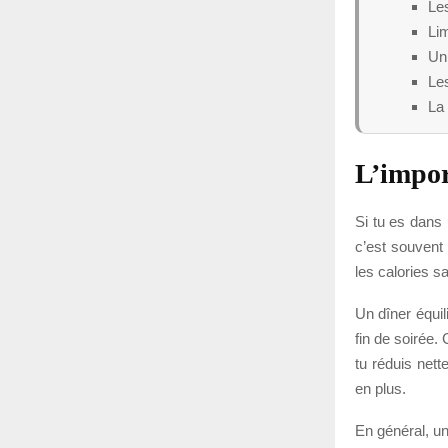
Le
Lim
Un 
Les
La 
L’impor
Si tu es dans 
c’est souvent
les calories s
Un dîner équil
fin de soirée.
tu réduis nett
en plus.
En général, un