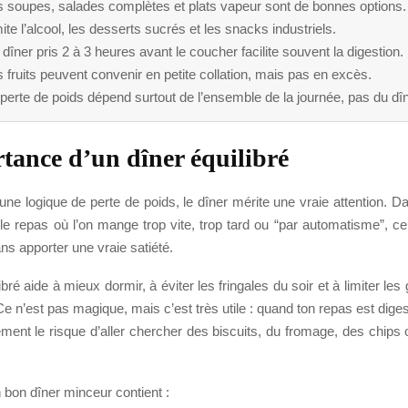
s soupes, salades complètes et plats vapeur sont de bonnes options.
ite l’alcool, les desserts sucrés et les snacks industriels.
dîner pris 2 à 3 heures avant le coucher facilite souvent la digestion.
 fruits peuvent convenir en petite collation, mais pas en excès.
perte de poids dépend surtout de l’ensemble de la journée, pas du dîn
tance d’un dîner équilibré
une logique de perte de poids, le dîner mérite une vraie attention. Da
 le repas où l’on mange trop vite, trop tard ou “par automatisme”, c
ans apporter une vraie satiété.
ibré aide à mieux dormir, à éviter les fringales du soir et à limiter les
 Ce n’est pas magique, mais c’est très utile : quand ton repas est digest
ement le risque d’aller chercher des biscuits, du fromage, des chips
 bon dîner minceur contient :