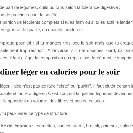
e part de légumes, cuits ou crus selon ta tolérance digestive ;
on de protéines pour la satiété ;
e portion de féculents complets si tu as faim ou si tu es actif le lende
ère grasse de qualité, en quantité modérée.
mplique pour toi : si tu manges très peu le soir mais que tu craque
ablement trop restrictif. À l’inverse, si tu te couches lourd, ballo
cès, il faut alléger la composition du repas, pas forcément le supprim
dîner léger en calories pour le soir
éger, l’idée n’est pas de faire “triste” ou “punitif”. Il faut plutôt constru
ssante et facile à digérer. C’est souvent là que les légumes deviennen
qu’ils apportent du volume, des fibres et peu de calories.
tu peux viser ce type de structure :
ette de légumes
: courgettes, haricots verts, brocoli, poireaux, salad