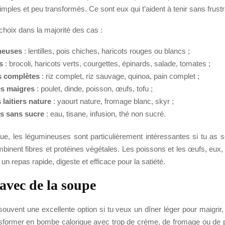
imples et peu transformés. Ce sont eux qui t’aident à tenir sans frustr
choix dans la majorité des cas :
neuses
: lentilles, pois chiches, haricots rouges ou blancs ;
s
: brocoli, haricots verts, courgettes, épinards, salade, tomates ;
s complètes
: riz complet, riz sauvage, quinoa, pain complet ;
es maigres
: poulet, dinde, poisson, œufs, tofu ;
 laitiers nature
: yaourt nature, fromage blanc, skyr ;
s sans sucre
: eau, tisane, infusion, thé non sucré.
que, les légumineuses sont particulièrement intéressantes si tu as s
ombinent fibres et protéines végétales. Les poissons et les œufs, eux,
un repas rapide, digeste et efficace pour la satiété.
avec de la soupe
ouvent une excellente option si tu veux un dîner léger pour maigrir,
nsformer en bombe calorique avec trop de crème, de fromage ou de 