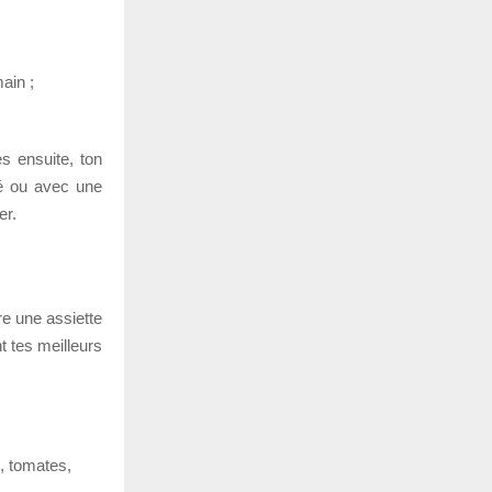
main ;
s ensuite, ton
nné ou avec une
er.
ire une assiette
t tes meilleurs
e, tomates,