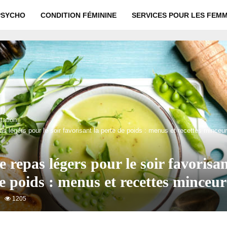
PSYCHO
CONDITION FÉMININE
SERVICES POUR LES FEM
tation
as légers pour le soir favorisant la perte de poids : menus et recettes minceur
e repas légers pour le soir favorisan
e poids : menus et recettes minceur
1205