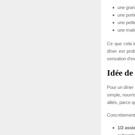
une grand
une porti
une petit
une mati
Ce que cela i
dîner est prob
sensation d’ex
Idée de 
Pour un dîner l
simple, nourri
alliés, parce 
Concrètement, 
1/2 assi