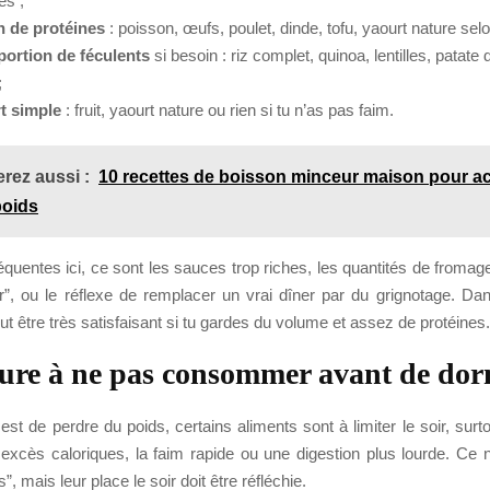
es ;
n de protéines
: poisson, œufs, poulet, dinde, tofu, yaourt nature selo
 portion de féculents
si besoin : riz complet, quinoa, lentilles, patate
;
t simple
: fruit, yaourt nature ou rien si tu n’as pas faim.
rez aussi :
10 recettes de boisson minceur maison pour ac
poids
équentes ici, ce sont les sauces trop riches, les quantités de fromage
”, ou le réflexe de remplacer un vrai dîner par du grignotage. Dans
ut être très satisfaisant si tu gardes du volume et assez de protéines.
ure à ne pas consommer avant de dor
f est de perdre du poids, certains aliments sont à limiter le soir, surto
 excès caloriques, la faim rapide ou une digestion plus lourde. Ce n
ts”, mais leur place le soir doit être réfléchie.