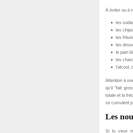
À éviter ou à 
les soda
les chips
les fritur
les desse
le pain b
les char
l’alcool,
Attention à un
qu’il “fait gr
totale et la f
se cumulent pl
Les nour
Si tu veux m