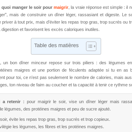
s
quoi manger le soir pour
maigrir
, la vraie réponse est simple : il 
r”, mais de construire un dîner léger, rassasiant et digeste. Le soi
e priver à tout prix, mais d’éviter les repas trop gras, trop sucrés ou t
 digestion et favorisent les excès caloriques inutiles.
Table des matières
 un bon dîner minceur repose sur trois piliers : des légumes en
téines maigres et une portion de féculents adaptée si tu en as 
t pour toi, ce n’est pas seulement le nombre de calories, mais auss
es, ton niveau de faim au coucher et ta capacité à tenir ce rythme su
l a retenir :
pour maigrir le soir, vise un dîner léger mais rassa
e légumes, des protéines maigres et peu de sucre ajouté.
soir, évite les repas trop gras, trop sucrés et trop copieux.
vilégie les légumes, les fibres et les protéines maigres.