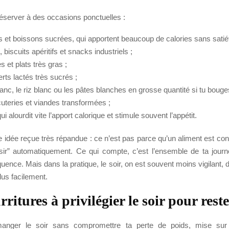
réserver à des occasions ponctuelles :
s et boissons sucrées, qui apportent beaucoup de calories sans satiét
, biscuits apéritifs et snacks industriels ;
es et plats très gras ;
rts lactés très sucrés ;
lanc, le riz blanc ou les pâtes blanches en grosse quantité si tu bouge
cuteries et viandes transformées ;
 qui alourdit vite l’apport calorique et stimule souvent l’appétit.
e idée reçue très répandue : ce n’est pas parce qu’un aliment est c
ossir” automatiquement. Ce qui compte, c’est l’ensemble de ta journ
réquence. Mais dans la pratique, le soir, on est souvent moins vigilant, 
us facilement.
ritures à privilégier le soir pour rest
anger le soir sans compromettre ta perte de poids, mise sur