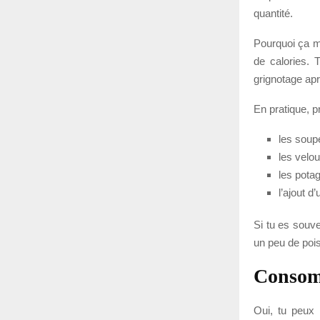
quantité.
Pourquoi ça m
de calories. 
grignotage apr
En pratique, pr
les soup
les velo
les potag
l’ajout d
Si tu es souve
un peu de pois
Consomm
Oui, tu peux m