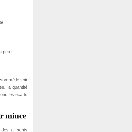
é ;
s peu ;
onsommé le soir
ée, la quantité
donc les écarts
er mince
 des aliments