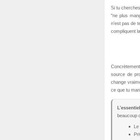
Si tu cherche
“ne plus mange
n’est pas de t
compliquent la
Concrètement,
source de pro
change vraimen
ce que tu mang
L’essentie
beaucoup d
Le 
Pri