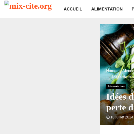
ACCUEIL
ALIMENTATION
Home
Alimen
Idées de rep
Alimentation
Idées d
perte d
18 juillet 2024