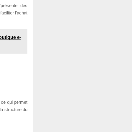
“présenter des
aciliter l’achat
outique e-
i ce qui permet
la structure du