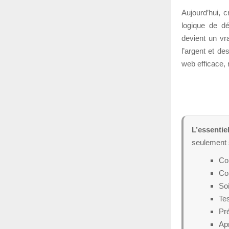
Aujourd’hui, c
logique de dé
devient un vr
l’argent et de
web efficace, 
L’essentiel
seulement s
Com
Co
Soi
Tes
Pré
Apr