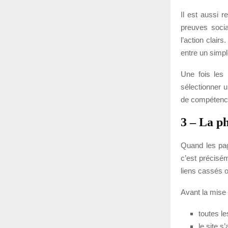
Il est aussi 
preuves socia
l’action clair
entre un simple
Une fois les
sélectionner
de compétenc
3 – La ph
Quand les page
c’est précisé
liens cassés 
Avant la mise 
toutes l
le site s