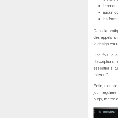
le rendu 
aucun co
les formu
Dans la pratiq
des appels à l
le design est r
Une fois le c
descriptions, 
essentiel si 
Internet”.
Enfin, n’oubli
jour régulièr
bugs, mettre à