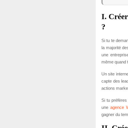
I. Créer
?
Si tu te deman
la majorité de
une entrepris
même quand tu
Un site interne
capte des lead
actions market
Si tu préfères
une
agence 
gagner du temp
II. Crée