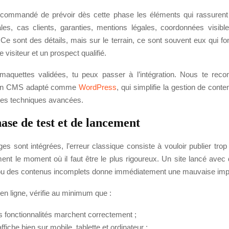
recommandé de prévoir dès cette phase les éléments qui rassurent :
les, cas clients, garanties, mentions légales, coordonnées visibl
s. Ce sont des détails, mais sur le terrain, ce sont souvent eux qui fon
 visiteur et un prospect qualifié.
 maquettes validées, tu peux passer à l’intégration. Nous te re
 un CMS adapté comme
WordPress
, qui simplifie la gestion de cont
es techniques avancées.
ase de test et de lancement
s sont intégrées, l’erreur classique consiste à vouloir publier trop 
ment le moment où il faut être le plus rigoureux. Un site lancé avec
ou des contenus incomplets donne immédiatement une mauvaise imp
en ligne, vérifie au minimum que :
es fonctionnalités marchent correctement ;
’affiche bien sur mobile, tablette et ordinateur ;