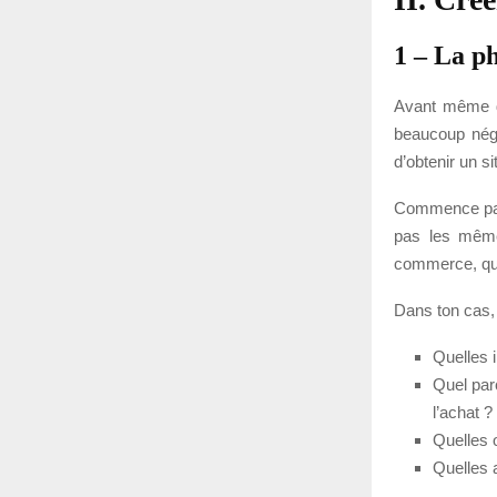
1 – La p
Avant même de
beaucoup négli
d’obtenir un s
Commence par r
pas les mêmes
commerce, qu’u
Dans ton cas, i
Quelles 
Quel parc
l’achat ?
Quelles 
Quelles a