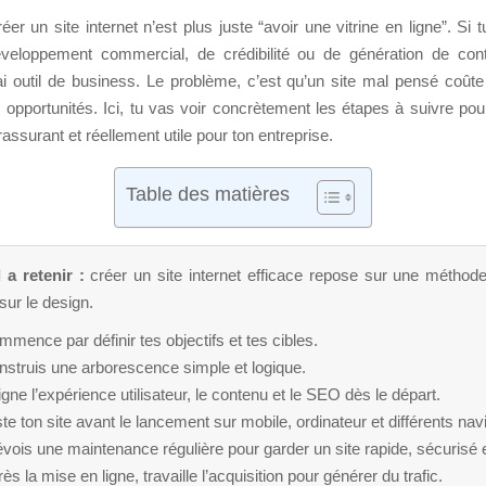
réer un site internet n’est plus juste “avoir une vitrine en ligne”. Si
veloppement commercial, de crédibilité ou de génération de cont
ai outil de business. Le problème, c’est qu’un site mal pensé coût
s opportunités. Ici, tu vas voir concrètement les étapes à suivre pou
rassurant et réellement utile pour ton entreprise.
Table des matières
 a retenir :
créer un site internet efficace repose sur une méthode
ur le design.
mence par définir tes objectifs et tes cibles.
nstruis une arborescence simple et logique.
gne l’expérience utilisateur, le contenu et le SEO dès le départ.
te ton site avant le lancement sur mobile, ordinateur et différents nav
vois une maintenance régulière pour garder un site rapide, sécurisé et
ès la mise en ligne, travaille l’acquisition pour générer du trafic.