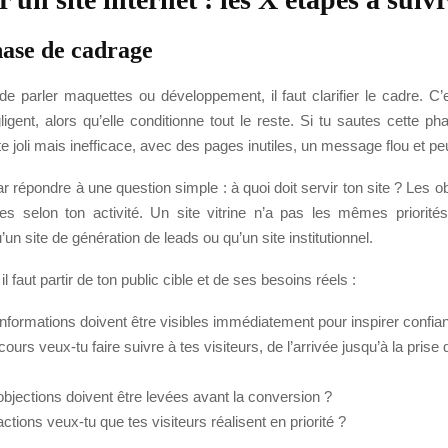
hase de cadrage
 parler maquettes ou développement, il faut clarifier le cadre. C’e
gent, alors qu’elle conditionne tout le reste. Si tu sautes cette ph
ite joli mais inefficace, avec des pages inutiles, un message flou et pe
épondre à une question simple : à quoi doit servir ton site ? Les ob
 selon ton activité. Un site vitrine n’a pas les mêmes priorités
n site de génération de leads ou qu’un site institutionnel.
l faut partir de ton public cible et de ses besoins réels :
informations doivent être visibles immédiatement pour inspirer confia
ours veux-tu faire suivre à tes visiteurs, de l’arrivée jusqu’à la prise
objections doivent être levées avant la conversion ?
ctions veux-tu que tes visiteurs réalisent en priorité ?