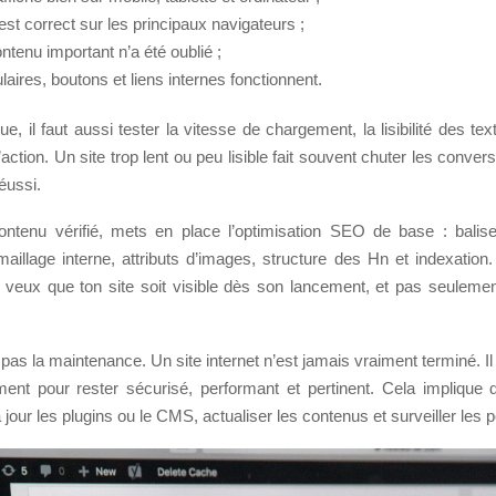
est correct sur les principaux navigateurs ;
ntenu important n’a été oublié ;
laires, boutons et liens internes fonctionnent.
ue, il faut aussi tester la vitesse de chargement, la lisibilité des text
’action. Un site trop lent ou peu lisible fait souvent chuter les conve
éussi.
ontenu vérifié, mets en place l’optimisation SEO de base : balise
maillage interne, attributs d’images, structure des Hn et indexation.
tu veux que ton site soit visible dès son lancement, et pas seulemen
e pas la maintenance. Un site internet n’est jamais vraiment terminé. Il 
ement pour rester sécurisé, performant et pertinent. Cela implique d
 jour les plugins ou le CMS, actualiser les contenus et surveiller les