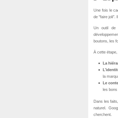
Une fois le c
de “faire joli”
Un outil de 
développement
boutons, les fo
À cette étape,
La hiéra
L’identit
la marqu
Le cont
les bons
Dans les faits
naturel. Goog
cherchent.