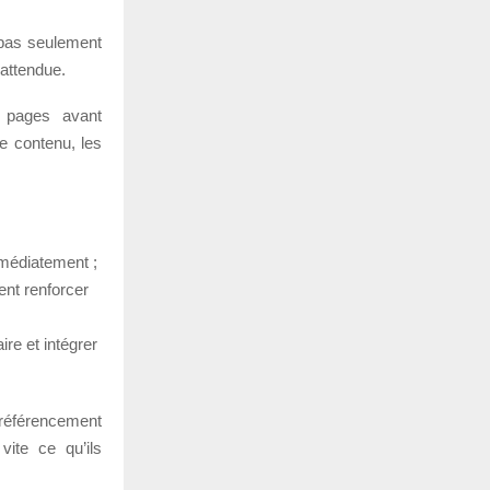
 pas seulement
n attendue.
s pages avant
e contenu, les
mmédiatement ;
ent renforcer
re et intégrer
e référencement
vite ce qu’ils