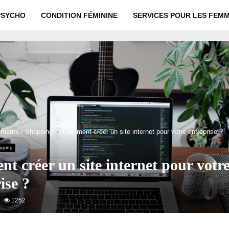
PSYCHO
CONDITION FÉMININE
SERVICES POUR LES FEM
merce / Shopping
Comment créer un site internet pour votre entreprise ?
pping
 créer un site internet pour votr
ise ?
1252