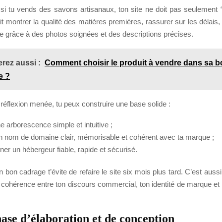
si tu vends des savons artisanaux, ton site ne doit pas seulement 
oit montrer la qualité des matières premières, rassurer sur les délais, f
e grâce à des photos soignées et des descriptions précises.
rez aussi :
Comment choisir le produit à vendre dans sa b
e ?
 réflexion menée, tu peux construire une base solide :
ne arborescence simple et intuitive ;
un nom de domaine clair, mémorisable et cohérent avec ta marque ;
ner un hébergeur fiable, rapide et sécurisé.
n bon cadrage t’évite de refaire le site six mois plus tard. C’est auss
cohérence entre ton discours commercial, ton identité de marque et 
hase d’élaboration et de conception