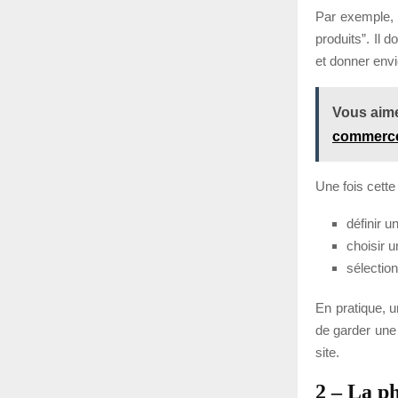
Par exemple, 
produits”. Il d
et donner envi
Vous aime
commerc
Une fois cette
définir u
choisir 
sélection
En pratique, u
de garder une 
site.
2 – La p