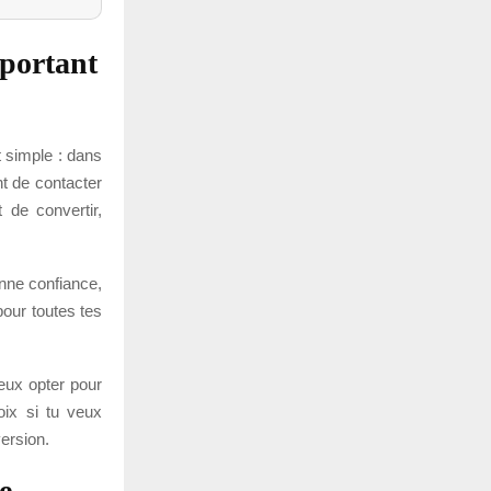
mportant
t simple : dans
nt de contacter
 de convertir,
donne confiance,
pour toutes tes
peux opter pour
oix si tu veux
ersion.
e