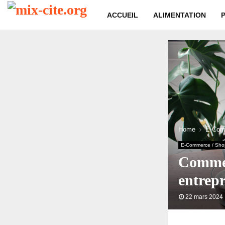
ACCUEIL
ALIMENTATION
Home
E-Com
E-Commerce / Sho
Comment
entrepr
22 mars 2024