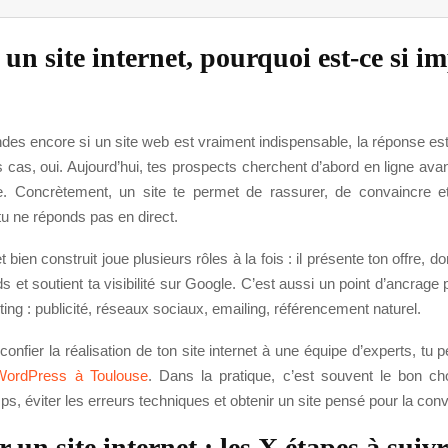
 un site internet, pourquoi est-ce si i
des encore si un site web est vraiment indispensable, la réponse es
s cas, oui. Aujourd’hui, tes prospects cherchent d’abord en ligne ava
e. Concrètement, un site te permet de rassurer, de convaincre et
 ne réponds pas en direct.
t bien construit joue plusieurs rôles à la fois : il présente ton offre, 
s et soutient ta visibilité sur Google. C’est aussi un point d’ancrage 
ing : publicité, réseaux sociaux, emailing, référencement naturel.
 confier la réalisation de ton site internet à une équipe d’experts, tu 
WordPress à Toulouse
. Dans la pratique, c’est souvent le bon ch
s, éviter les erreurs techniques et obtenir un site pensé pour la conv
r un site internet : les X étapes à suivr