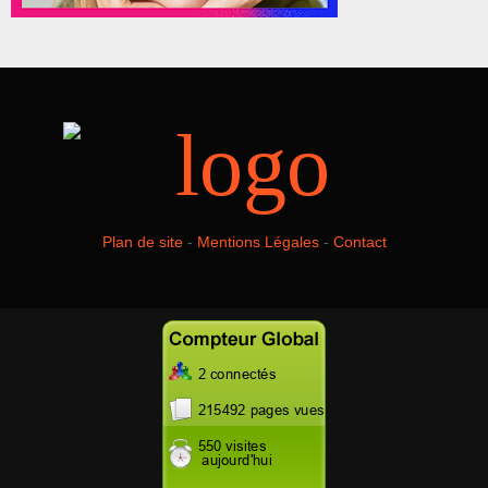
Plan de site
-
Mentions Légales
-
Contact