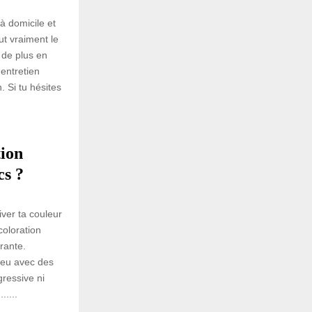
à domicile et
ut vraiment le
 de plus en
entretien
n. Si tu hésites
tion
cs ?
iver ta couleur
coloration
rante.
veu avec des
ressive ni
.....