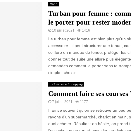
Mode
Turban pour femme : comm
le porter pour rester mode
10 juillet 2021
1416
Le turban pour femme est bien plus qu’un s
accessoire : il peut structurer une tenue, ca
coiffure en manque de tenue, protéger les c
donner tout de suite une allure plus élégante.
demandes comment le porter sans te tromper,
simple : choisir......
E-Commerce / Shopping
Comment faire ses courses 
7 juillet 2021
1177
Il arrive souvent qu’on se retrouve un peu p
rayons d’un supermarché, chariot en main, s
quoi acheter. Résultat : on hésite, on prend t
l’essentiel ou on repart avec des produits qu