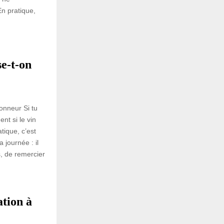
n pratique,
e-t-on
onneur Si tu
t si le vin
tique, c’est
 journée : il
s, de remercier
tion à