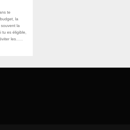
ans te
budget, la
 souvent la
 tu es éligible,
iter les......