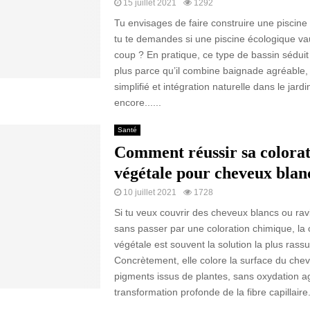
15 juillet 2021
1292
Tu envisages de faire construire une piscine 
tu te demandes si une piscine écologique va
coup ? En pratique, ce type de bassin séduit
plus parce qu’il combine baignade agréable, 
simplifié et intégration naturelle dans le jardi
encore......
Santé
Comment réussir sa colora
végétale pour cheveux blan
10 juillet 2021
1728
Si tu veux couvrir des cheveux blancs ou rav
sans passer par une coloration chimique, la 
végétale est souvent la solution la plus rassu
Concrètement, elle colore la surface du che
pigments issus de plantes, sans oxydation ag
transformation profonde de la fibre capillaire..