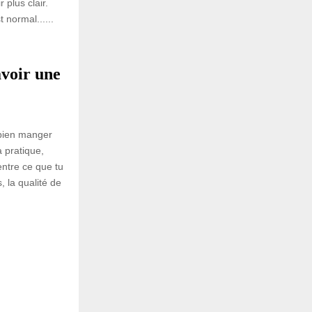
plus clair.
 normal......
avoir une
 bien manger
 pratique,
entre ce que tu
 la qualité de