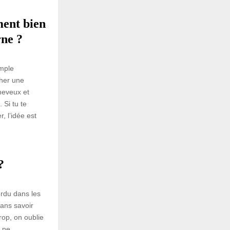
ent bien
rne ?
imple
cher une
heveux et
 Si tu te
 l’idée est
?
erdu dans les
ans savoir
rop, on oublie
i ne