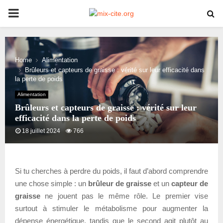
PRIMARY
MENU
Home
Alimentation
Brûleurs et capteurs de graisse : vérité sur leur efficacité dans
la perte de poids
Alimentation
Brûleurs et capteurs de graisse : vérité sur leur
efficacité dans la perte de poids
18 juillet 2024
766
Si tu cherches à perdre du poids, il faut d’abord comprendre
une chose simple : un
brûleur de graisse
et un
capteur de
graisse
ne jouent pas le même rôle. Le premier vise
surtout à stimuler le métabolisme pour augmenter la
dépense énergétique, tandis que le second agit plutôt au