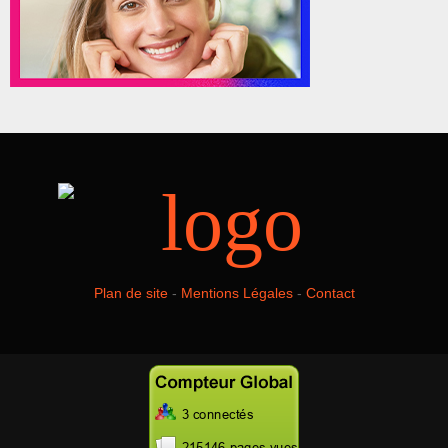
Plan de site
-
Mentions Légales
-
Contact