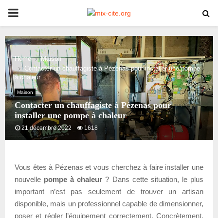
PRIMARY
MENU
Home
Maison
Contacter un chauffagiste à Pézenas pour installer une pompe
à chaleur
Maison
Contacter un chauffagiste à Pézenas pour
installer une pompe à chaleur
21 décembre 2022
1618
Vous êtes à Pézenas et vous cherchez à faire installer une
nouvelle
pompe à chaleur
? Dans cette situation, le plus
important n’est pas seulement de trouver un artisan
disponible, mais un professionnel capable de dimensionner,
poser et régler l’équipement correctement. Concrètement,