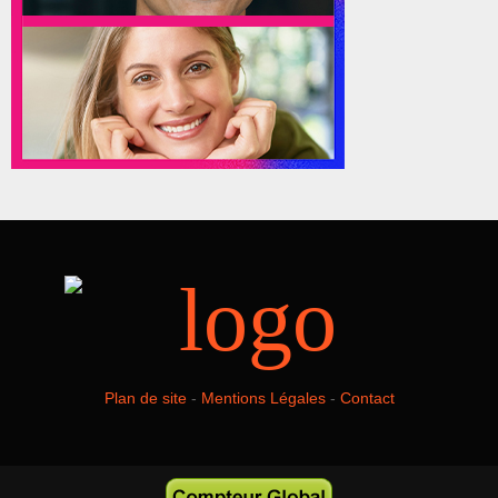
Plan de site
-
Mentions Légales
-
Contact