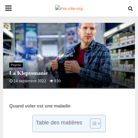
PRIMARY
MENU
Home
Psycho
La Kleptomanie
Psycho
La Kleptomanie
14 septembre 2022
930
Quand voler est une maladie
Table des matières