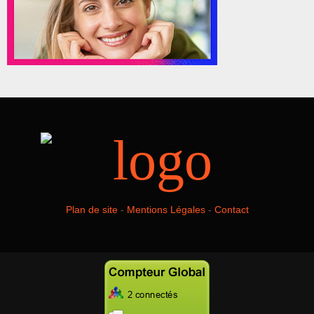
Plan de site
-
Mentions Légales
-
Contact