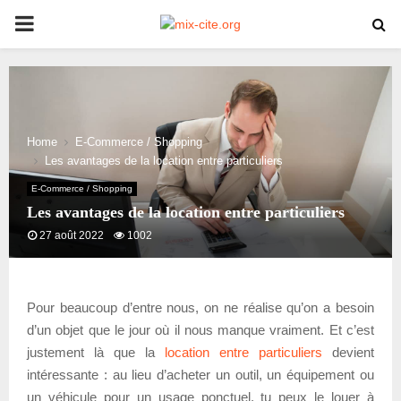
PRIMARY
MENU
Home
E-Commerce / Shopping
Les avantages de la location entre particuliers
E-Commerce / Shopping
Les avantages de la location entre particuliers
27 août 2022
1002
Pour beaucoup d’entre nous, on ne réalise qu’on a besoin
d’un objet que le jour où il nous manque vraiment. Et c’est
justement là que la
location entre particuliers
devient
intéressante : au lieu d’acheter un outil, un équipement ou
un véhicule pour un usage ponctuel, tu peux le louer à