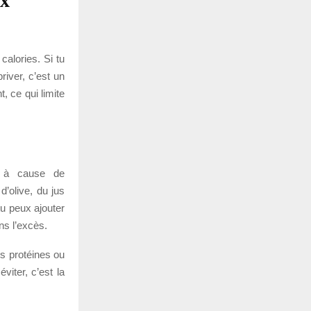
ux
calories. Si tu
river, c’est un
, ce qui limite
e à cause de
d’olive, du jus
tu peux ajouter
ns l’excès.
es protéines ou
viter, c’est la