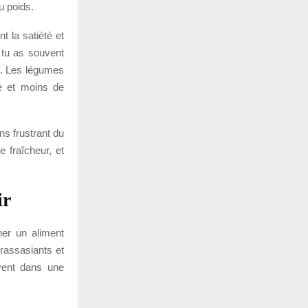
u poids.
nt la satiété et
i tu as souvent
es. Les légumes
me et moins de
ns frustrant du
 fraîcheur, et
ir
her un aliment
 rassasiants et
uvent dans une