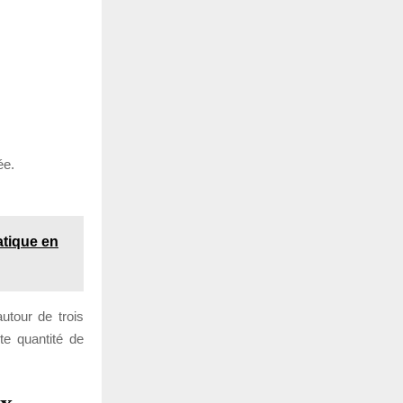
ée.
atique en
utour de trois
te quantité de