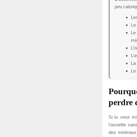
peu caloriq
Les
Le 
Le 
mi
L’o
L’a
La 
Le 
Pourquo
perdre 
Si tu veux mi
l’assiette san
des minéraux,