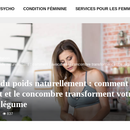
PSYCHO
CONDITION FÉMININE
SERVICES POUR LES FEM
tation
ids naturellement : comment l’avocat et le concombre transforment votre ré
 du poids naturellement : comment
t et le concombre transforment vot
 légume
837