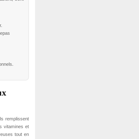
r.
 repas
onnels.
ux
ls remplissent
es vitamines et
reuses tout en