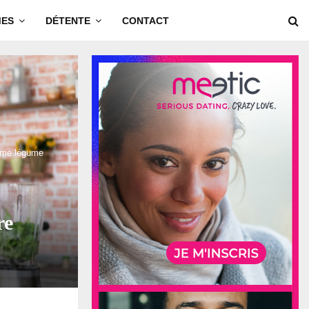
MES
DÉTENTE
CONTACT
gime légume
re