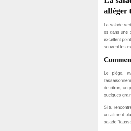
La sala
alléger 
La salade vert
es dans une ph
excellent poin
souvent les exc
Comment
Le piège, a
l’assaisonneme
de citron, un 
quelques grain
Si tu rencontr
un aliment plu
salade “fauss