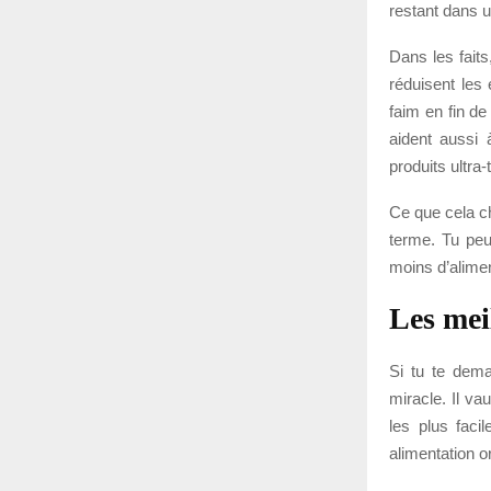
restant dans u
Dans les faits,
réduisent les 
faim en fin de
aident aussi 
produits ultra
Ce que cela ch
terme. Tu peu
moins d’alimen
Les mei
Si tu te dema
miracle. Il va
les plus faci
alimentation o