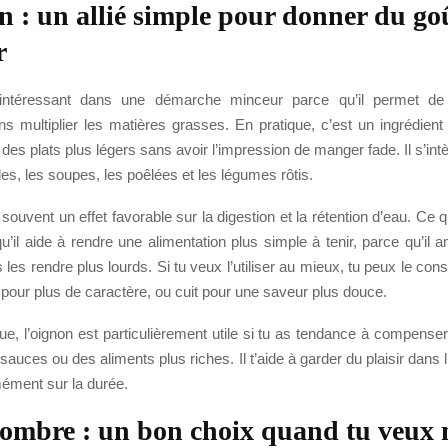
n : un allié simple pour donner du go
r
 intéressant dans une démarche minceur parce qu’il permet de 
 multiplier les matières grasses. En pratique, c’est un ingrédient t
des plats plus légers sans avoir l’impression de manger fade. Il s’int
es, les soupes, les poêlées et les légumes rôtis.
 souvent un effet favorable sur la digestion et la rétention d’eau. Ce qu’
qu’il aide à rendre une alimentation plus simple à tenir, parce qu’il a
 les rendre plus lourds. Si tu veux l’utiliser au mieux, tu peux le c
é pour plus de caractère, ou cuit pour une saveur plus douce.
ue, l’oignon est particulièrement utile si tu as tendance à compense
 sauces ou des aliments plus riches. Il t’aide à garder du plaisir dans l
ment sur la durée.
ombre : un bon choix quand tu veux