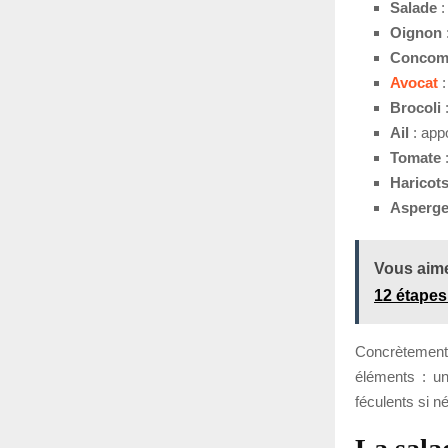
Salade
:
Oignon
Concom
Avocat
:
Brocoli
:
Ail
: appo
Tomate
:
Haricots
Asperg
Vous aime
12 étapes
Concrètement,
éléments : un
féculents si n