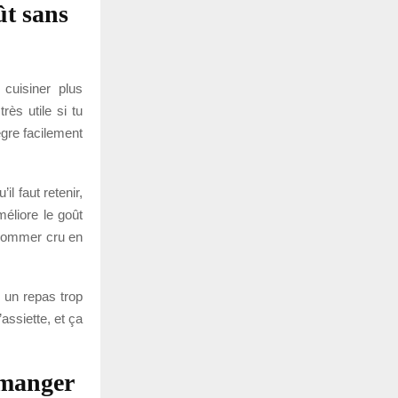
ût sans
cuisiner plus
rès utile si tu
ègre facilement
il faut retenir,
méliore le goût
onsommer cru en
r un repas trop
’assiette, et ça
 manger