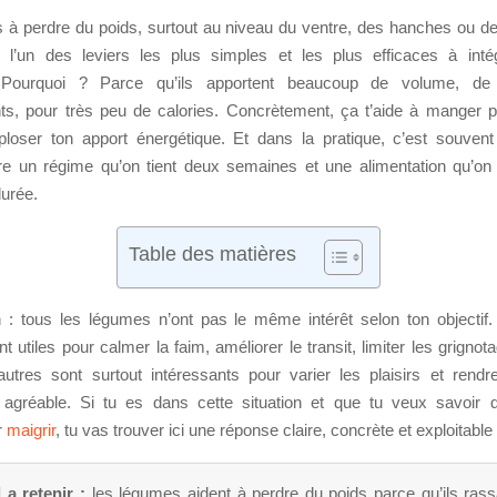
s à perdre du poids, surtout au niveau du ventre, des hanches ou de
 l’un des leviers les plus simples et les plus efficaces à inté
. Pourquoi ? Parce qu’ils apportent beaucoup de volume, de
ts, pour très peu de calories. Concrètement, ça t’aide à manger p
ploser ton apport énergétique. Et dans la pratique, c’est souvent 
tre un régime qu’on tient deux semaines et une alimentation qu’on
durée.
Table des matières
n : tous les légumes n’ont pas le même intérêt selon ton objectif.
nt utiles pour calmer la faim, améliorer le transit, limiter les grignot
autres sont surtout intéressants pour varier les plaisirs et rendr
 agréable. Si tu es dans cette situation et que tu veux savoir 
r
maigrir
, tu vas trouver ici une réponse claire, concrète et exploitable
 a retenir :
les légumes aident à perdre du poids parce qu’ils rass