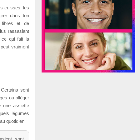
s cuisses, les
grer dans ton
 fibres et de
lus rassasiant
ce qui fait la
 peut vraiment
 Certains sont
ages ou alléger
e une assiette
quels légumes
 au quotidien.
asient, sont