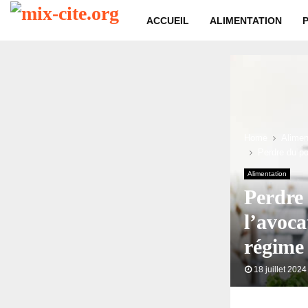
ACCUEIL
ALIMENTATION
Home
Alimen
Perdre du po
Alimentation
Perdre
l’avoca
régime
18 juillet 2024