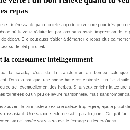
de verte : un bon réflexe quand tu ve
tes repas
e est intéressante parce qu’elle apporte du volume pour très peu de 
ase où tu veux réduire les portions sans avoir l’impression de te p
t de départ. Elle peut aussi t’aider à démarrer le repas plus calmement
ès sur le plat principal.
 la consommer intelligemment
vec la salade, c’est de la transformer en bombe caloriqu
nt. Dans la pratique, une bonne base reste simple : un filet d’huile 
peu de sel, éventuellement des herbes. Si tu veux enrichir la texture, 
es torréfiées ou un peu de levure nutritionnelle, mais sans tomber da
es souvent la faim juste après une salade trop légère, ajoute plutôt d
s rassasiant. Une salade seule ne suffit pas toujours. Ce qu’il faut é
ement saine” noyée sous la sauce, le fromage ou les croûtons.