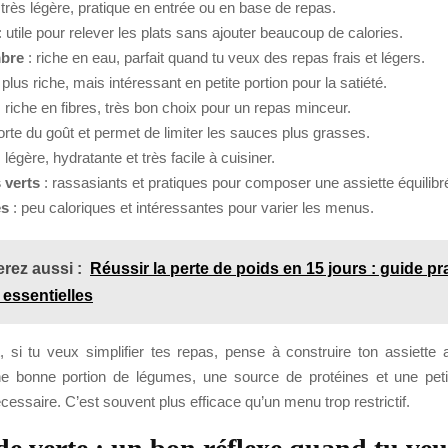
 très légère, pratique en entrée ou en base de repas.
: utile pour relever les plats sans ajouter beaucoup de calories.
bre
: riche en eau, parfait quand tu veux des repas frais et légers.
 plus riche, mais intéressant en petite portion pour la satiété.
 riche en fibres, très bon choix pour un repas minceur.
rte du goût et permet de limiter les sauces plus grasses.
 légère, hydratante et très facile à cuisiner.
 verts
: rassasiants et pratiques pour composer une assiette équilibr
es
: peu caloriques et intéressantes pour varier les menus.
rez aussi :
Réussir la perte de poids en 15 jours : guide pr
 essentielles
 si tu veux simplifier tes repas, pense à construire ton assiette a
e bonne portion de légumes, une source de protéines et une peti
écessaire. C’est souvent plus efficace qu’un menu trop restrictif.