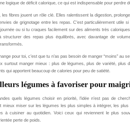
ne logique de déficit calorique, ce qui est indispensable pour perdre d
 les fibres jouent un rôle clé. Elles ralentissent la digestion, prolonge
envies de grignotage entre les repas. C’est particulièrement utile s
 journée ou si tu craques facilement sur des aliments très caloriqu
à structurer des repas plus équilibrés, avec davantage de volu
-transformés.
ange pour toi, c’est que tu n’as pas besoin de manger “moins” au se
x surtout manger mieux : plus de légumes, plus de variété, plus de
ts qui apportent beaucoup de calories pour peu de satiété.
lleurs légumes à favoriser pour maigr
ndes quels légumes choisir en priorité, l’idée n’est pas de cherc
ut mieux miser sur les légumes les plus simples à intégrer, les plus
les à cuisiner au quotidien. Voici ceux qui reviennent le plus so
rientée perte de poids.