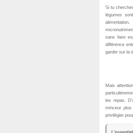
Si tu cherche
légumes sont
alimentation
micronutrimen
sans faire ex
différence en
garder sur la 
Mais attentio
particulièreme
les repas. D’
minceur plus
privilégier pou
L’essentiel