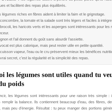
ues et facilitent des repas plus équilibrés.
 légumes riches en fibres aident à limiter la faim et le grignotage.
concombre, la tomate et la salade sont très légers et faciles à intégre
brocoli, les haricots verts et les asperges sont intéressants pour les
nceur.
ignon et l’ail donnent du goût sans alourdir l’assiette.
vocat est plus calorique, mais peut rester utile en petite quantité.
cuisson vapeur, l’eau ou le cru préservent mieux les bénéfices nutriti
vrai secret, c’est la régularité et la simplicité des repas.
i les légumes sont utiles quand tu ve
du poids
ncir, les légumes sont intéressants pour une raison très simple : i
s remplir la balance. Ils contiennent beaucoup d’eau, des fibres, d
 mais peu d’énergie. Résultat : tu peux manger des portions géné