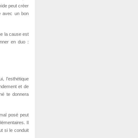
ide peut créer
e avec un bon
e la cause est
onner en duo :
, l’esthétique
endement et de
nné te donnera
s mal posé peut
émentaires. Il
t si le conduit