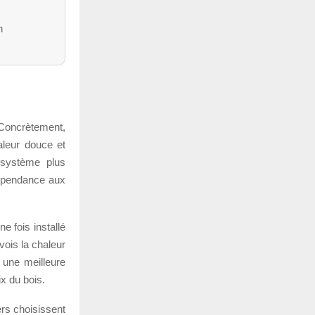
n
. Concrètement,
aleur douce et
n système plus
dépendance aux
e fois installé
vois la chaleur
 une meilleure
ix du bois.
ers choisissent