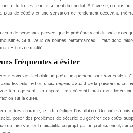
ns et tu limites l’encrassement du conduit. À l’inverse, un bois hum
e, plus de dépôts et une sensation de rendement décevant, mêm
eaucoup de personnes pensent que le problème vient du poêle alors qu
mbustible. Si tu veux de bonnes performances, il faut donc rais
rmant + bois de qualité.
eurs fréquentes à éviter
rreur consiste à choisir un poêle uniquement pour son design. Oui
dans les faits, le bon choix dépend d’abord de la puissance, du r
avec ton logement. Un appareil trop décoratif mais mal dimensio
faction sur la durée.
reur, très courante, est de négliger l’installation. Un poêle à boi
icacité, poser des problèmes de sécurité ou générer des coûts suppl
 de faire vérifier la faisabilité du projet par un professionnel, surtou
ncore.