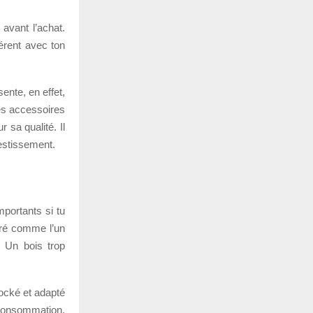
avant l’achat.
hérent avec ton
ente, en effet,
des accessoires
 sa qualité. Il
vestissement.
mportants si tu
éré comme l’un
 Un bois trop
tocké et adapté
 consommation,