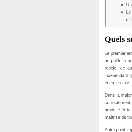
Un 
Le 
di
Quels so
Le premier ato
un poêle à bo
rapide, ce qu
indépendant q
énergies fossi
Dans la majori
correctement, 
produite et t
maîtrise de to
Autre point im