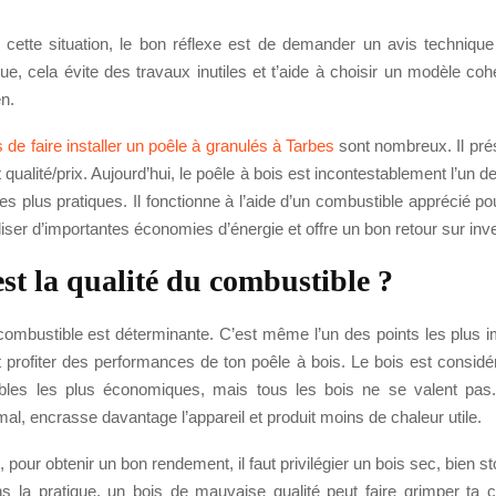
 cette situation, le bon réflexe est de demander un avis technique 
ue, cela évite des travaux inutiles et t’aide à choisir un modèle co
n.
de faire installer un poêle à granulés à Tarbes
sont nombreux. Il prés
 qualité/prix. Aujourd’hui, le poêle à bois est incontestablement l’un 
es plus pratiques. Il fonctionne à l’aide d’un combustible apprécié pour
iser d’importantes économies d’énergie et offre un bon retour sur in
est la qualité du combustible ?
combustible est déterminante. C’est même l’un des points les plus i
 profiter des performances de ton poêle à bois. Le bois est consid
bles les plus économiques, mais tous les bois ne se valent pas.
al, encrasse davantage l’appareil et produit moins de chaleur utile.
pour obtenir un bon rendement, il faut privilégier un bois sec, bien s
s la pratique, un bois de mauvaise qualité peut faire grimper ta