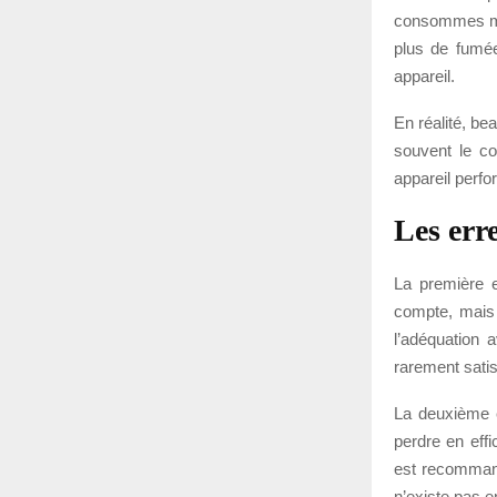
consommes moi
plus de fumé
appareil.
En réalité, b
souvent le co
appareil perfo
Les err
La première e
compte, mais 
l’adéquation 
rarement satis
La deuxième er
perdre en eff
est recommandé
n’existe pas e