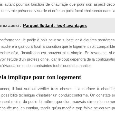
is autant pour sa fonction de chauffage que pour son aspect décor
rte une vraie présence visuelle et crée un point focal chaleureux dans l
rez aussi :
Parquet flottant : les 4 avantages
 performance, le poêle à bois peut se substituer à d’autres systèmes
dière à gaz ou à fioul, à condition que le logement soit compatible
iste déjà, l’installation est souvent plus simple. En revanche, si 
révoir l’étude d’un professionnel, car le coût dépendra de la configurati
 d’évacuation et des contraintes techniques du chantier.
ela implique pour ton logement
ncer, il faut surtout vérifier trois choses : la surface à chauffer,
 possibilité technique d’installer un conduit conforme. On constate 
ennent moins du poêle lui-même que d’un mauvais dimensionnemen
 chauffe mal en continu, tandis qu’un modèle trop faible ne couvre p