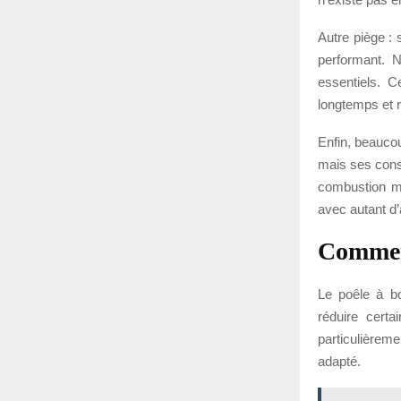
Autre piège :
performant. N
essentiels. C
longtemps et r
Enfin, beauco
mais ses cons
combustion moi
avec autant d’
Comment 
Le poêle à bo
réduire certa
particulièrem
adapté.