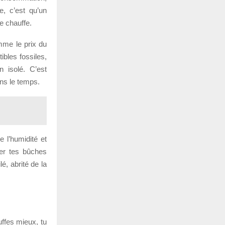
e, c’est qu’un
e chauffe.
mme le prix du
ibles fossiles,
n isolé. C’est
ans le temps.
 l’humidité et
ker tes bûches
é, abrité de la
uffes mieux, tu