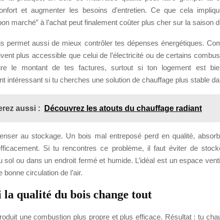
onfort et augmenter les besoins d’entretien. Ce que cela impliqu
on marché” à l’achat peut finalement coûter plus cher sur la saison d
is permet aussi de mieux contrôler tes dépenses énergétiques. Co
vent plus accessible que celui de l’électricité ou de certains combust
re le montant de tes factures, surtout si ton logement est bie
nt intéressant si tu cherches une solution de chauffage plus stable d
rez aussi :
Découvrez les atouts du chauffage radiant
 penser au stockage. Un bois mal entreposé perd en qualité, absorbe
fficacement. Si tu rencontres ce problème, il faut éviter de stoc
 sol ou dans un endroit fermé et humide. L’idéal est un espace ventil
 bonne circulation de l’air.
la qualité du bois change tout
oduit une combustion plus propre et plus efficace. Résultat : tu cha