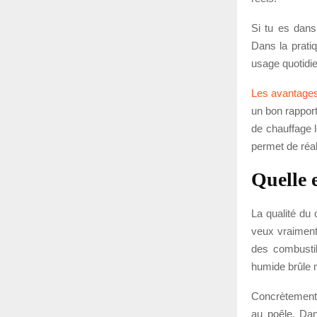
Si tu es dans
Dans la pratiq
usage quotidie
Les avantages 
un bon rapport
de chauffage l
permet de réal
Quelle 
La qualité du 
veux vraiment
des combusti
humide brûle m
Concrètement, 
au poêle. Dan