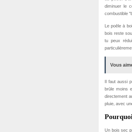
diminuer le c
combustible “b
Le poêle à bo
bois reste sou
tu peux rédui
particulièreme
Vous aime
Il faut aussi
brûle moins e
directement au
pluie, avec une
Pourquoi 
Un bois sec pr