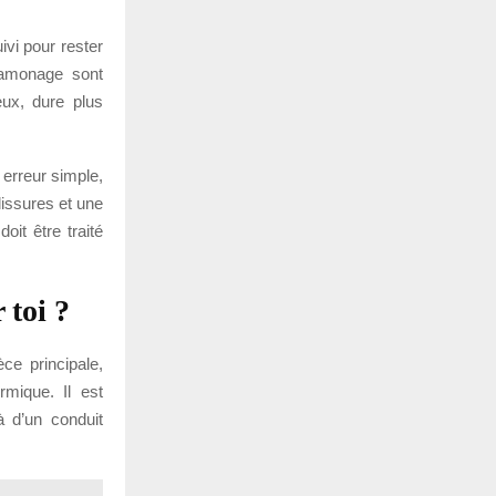
vi pour rester
 ramonage sont
eux, dure plus
erreur simple,
issures et une
oit être traité
 toi ?
ce principale,
rmique. Il est
à d’un conduit