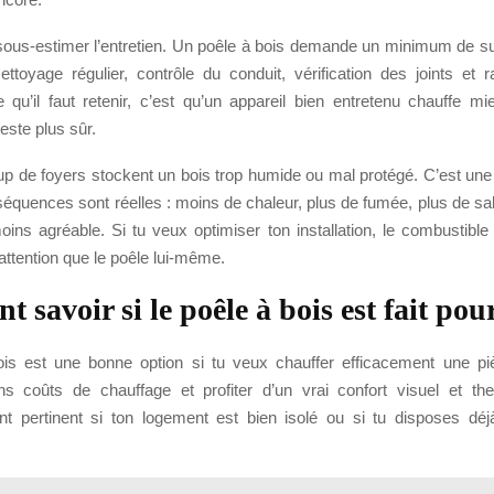
 sous-estimer l’entretien. Un poêle à bois demande un minimum de sui
ettoyage régulier, contrôle du conduit, vérification des joints et
e qu’il faut retenir, c’est qu’un appareil bien entretenu chauffe mi
este plus sûr.
up de foyers stockent un bois trop humide ou mal protégé. C’est une 
équences sont réelles : moins de chaleur, plus de fumée, plus de sal
ns agréable. Si tu veux optimiser ton installation, le combustible d
attention que le poêle lui-même.
savoir si le poêle à bois est fait pour
is est une bonne option si tu veux chauffer efficacement une piè
ins coûts de chauffage et profiter d’un vrai confort visuel et the
ent pertinent si ton logement est bien isolé ou si tu disposes déj