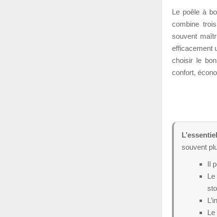
Le poêle à bo
combine troi
souvent maîtr
efficacement u
choisir le bo
confort, écono
L’essentiel
souvent plus
Il 
Le 
st
L’i
Le