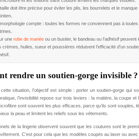
microfibre et les finitions sans couture limitent les marques visibles.
taille doit être précise pour éviter les plis, les bourrelets et le manque
ntien.
 morphologie compte : toutes les formes ne conviennent pas à toutes 
trines.
ur une
robe de mariée
ou un bustier, le bandeau ou l’adhésif peuvent ê
 crèmes, huiles, sueur et poussières réduisent l’efficacité d’un souti
ésif.
 rendre un soutien-gorge invisible ?
cette situation, l’objectif est simple : porter un soutien-gorge qui s
ratique, l’invisibilité repose sur trois leviers : la matière, la coupe et
rofibre sont souvent les plus efficaces, parce qu’ils sont souples, lé
ieux la peau et limitent les reliefs sous les vêtements.
nels de la lingerie observent souvent que les coutures sont le prem
-vêtement. C’est pour cela que les modèles coupés au laser ou avec f