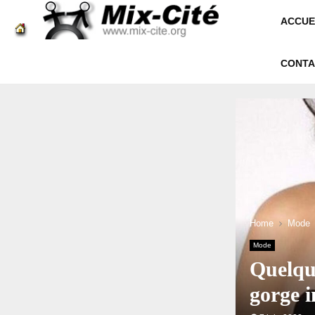
ACCUE
CONTA
Home
Mode
Mode
Quelque
gorge i