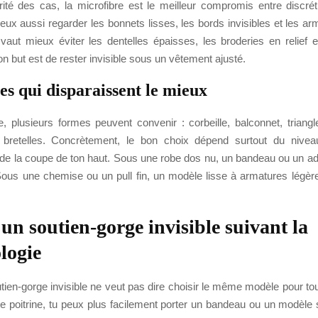
ité des cas, la microfibre est le meilleur compromis entre discréti
eux aussi regarder les bonnets lisses, les bords invisibles et les ar
l vaut mieux éviter les dentelles épaisses, les broderies en relief 
n but est de rester invisible sous un vêtement ajusté.
es qui disparaissent le mieux
e, plusieurs formes peuvent convenir : corbeille, balconnet, triang
bretelles. Concrètement, le bon choix dépend surtout du nivea
 de la coupe de ton haut. Sous une robe dos nu, un bandeau ou un adh
Sous une chemise ou un pull fin, un modèle lisse à armatures légèr
 un soutien-gorge invisible suivant la
logie
tien-gorge invisible ne veut pas dire choisir le même modèle pour to
te poitrine, tu peux plus facilement porter un bandeau ou un modèle 