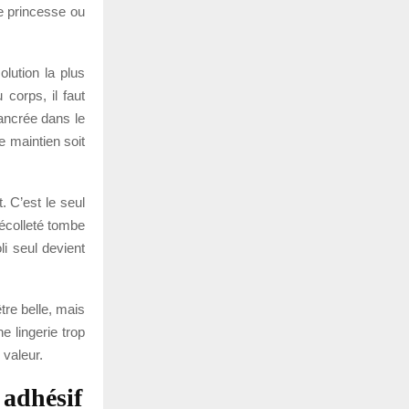
e princesse ou
lution la plus
 corps, il faut
hancrée dans le
e maintien soit
. C’est le seul
 décolleté tombe
i seul devient
tre belle, mais
e lingerie trop
 valeur.
 adhésif