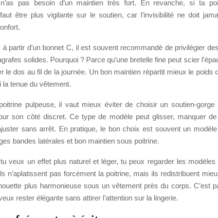
 n’as pas besoin d’un maintien très fort. En revanche, si ta poi
faut être plus vigilante sur le soutien, car l’invisibilité ne doit jam
onfort.
, à partir d’un bonnet C, il est souvent recommandé de privilégier des
agrafes solides. Pourquoi ? Parce qu’une bretelle fine peut scier l’épa
r le dos au fil de la journée. Un bon maintien répartit mieux le poids d
 la tenue du vêtement.
poitrine pulpeuse, il vaut mieux éviter de choisir un soutien-gorge 
ur son côté discret. Ce type de modèle peut glisser, manquer de s
ajuster sans arrêt. En pratique, le bon choix est souvent un modèle
ges bandes latérales et bon maintien sous poitrine.
i tu veux un effet plus naturel et léger, tu peux regarder les modèle
Ils n’aplatissent pas forcément la poitrine, mais ils redistribuent mie
ilhouette plus harmonieuse sous un vêtement près du corps. C’est pa
veux rester élégante sans attirer l’attention sur la lingerie.