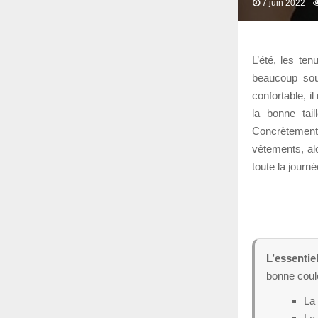
7 juin 2022
L’été, les te
beaucoup sous
confortable, i
la bonne tai
Concrètement
vêtements, al
toute la journé
L’essentiel
bonne coule
La