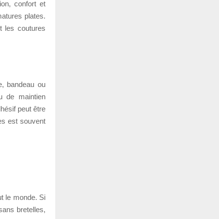
on, confort et
matures plates.
et les coutures
le, bandeau ou
u de maintien
ésif peut être
es est souvent
ut le monde. Si
sans bretelles,