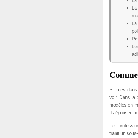
La 
La 
mai
La
poi
Po
Les
adh
Comment
Si tu es dans 
voir. Dans la p
modèles en mic
Ils épousent m
Les profession
trahit un sous