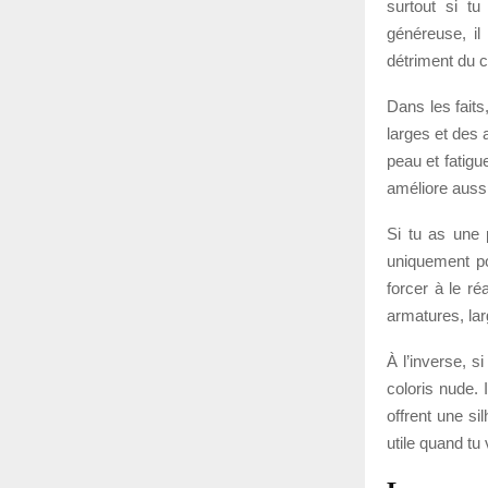
surtout si tu
généreuse, il 
détriment du c
Dans les faits
larges et des 
peau et fatigue
améliore aussi
Si tu as une 
uniquement po
forcer à le ré
armatures, lar
À l’inverse, s
coloris nude. 
offrent une s
utile quand tu 