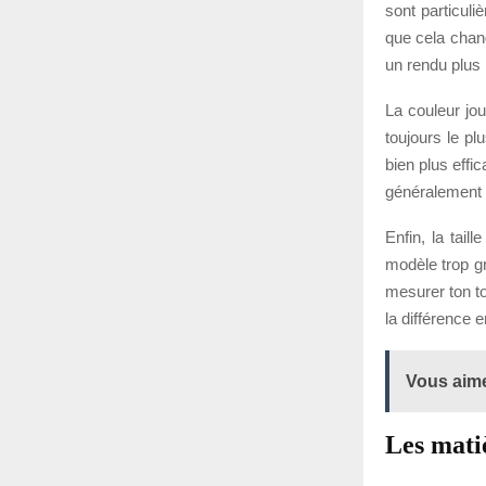
sont particul
que cela chang
un rendu plus 
La couleur jou
toujours le pl
bien plus effi
généralement l
Enfin, la tail
modèle trop g
mesurer ton to
la différence e
Vous aime
Les matiè