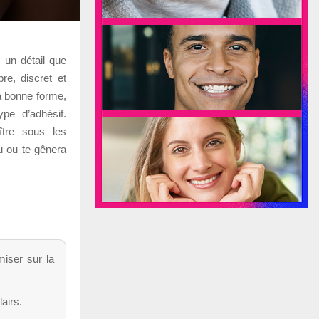
 un détail que
re, discret et
la bonne forme,
pe d’adhésif.
ître sous les
u ou te gênera
miser sur la
airs.