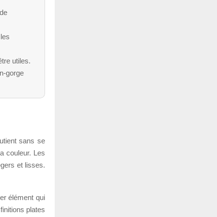
 de
les
tre utiles.
en-gorge
outient sans se
 la couleur. Les
gers et lisses.
ier élément qui
initions plates