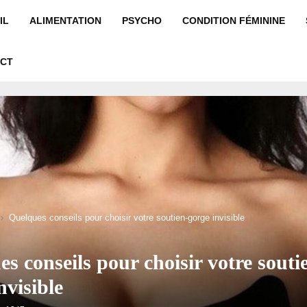
IL
ALIMENTATION
PSYCHO
CONDITION FÉMININE
CT
Quelques conseils pour choisir votre soutien-gorge invisible
s conseils pour choisir votre souti
nvisible