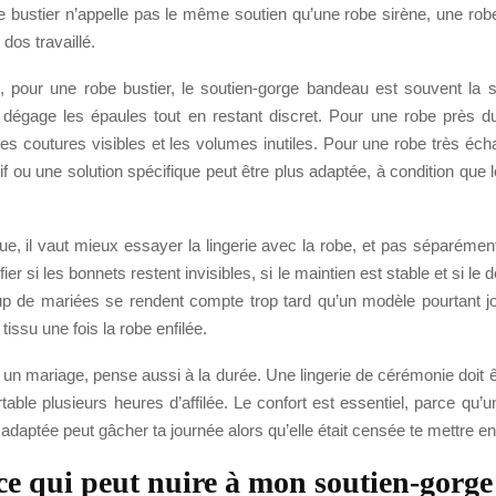
e bustier n’appelle pas le même soutien qu’une robe sirène, une rob
dos travaillé.
 pour une robe bustier, le soutien-gorge bandeau est souvent la so
l dégage les épaules tout en restant discret. Pour une robe près du
 les coutures visibles et les volumes inutiles. Pour une robe très éc
f ou une solution spécifique peut être plus adaptée, à condition que l
ue, il vaut mieux essayer la lingerie avec la robe, et pas séparément
er si les bonnets restent invisibles, si le maintien est stable et si le
p de mariées se rendent compte trop tard qu’un modèle pourtant jol
 tissu une fois la robe enfilée.
 un mariage, pense aussi à la durée. Une lingerie de cérémonie doit ê
table plusieurs heures d’affilée. Le confort est essentiel, parce qu’un
adaptée peut gâcher ta journée alors qu’elle était censée te mettre en
ce qui peut nuire à mon soutien-gorge