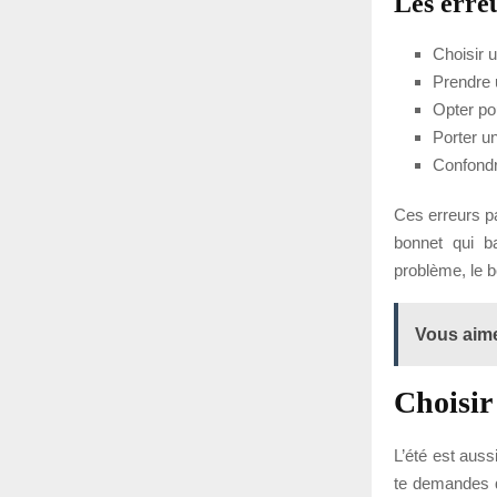
Les erreu
Choisir u
Prendre u
Opter pou
Porter un
Confondr
Ces erreurs pa
bonnet qui b
problème, le bo
Vous aime
Choisir
L’été est auss
te demandes q