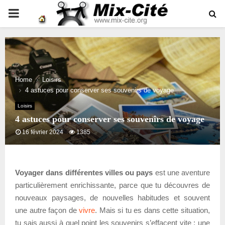
PRIMARY
MENU
Home
Loisirs
4 astuces pour conserver ses souvenirs de voyage
Loisirs
4 astuces pour conserver ses souvenirs de voyage
16 février 2024
1385
Voyager dans différentes villes ou pays
est une aventure
particulièrement enrichissante, parce que tu découvres de
nouveaux paysages, de nouvelles habitudes et souvent
une autre façon de
vivre
. Mais si tu es dans cette situation,
tu sais aussi à quel point les souvenirs s’effacent vite : une