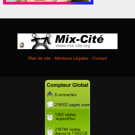
Plan de site
-
Mentions Légales
-
Contact