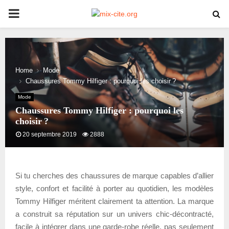
PRIMARY
MENU
Home
Mode
Chaussures Tommy Hilfiger : pourquoi les choisir ?
Mode
Chaussures Tommy Hilfiger : pourquoi les
choisir ?
20 septembre 2019
2888
Si tu cherches des chaussures de marque capables d’allier
style, confort et facilité à porter au quotidien, les modèles
Tommy Hilfiger méritent clairement ta attention. La marque
a construit sa réputation sur un univers chic-décontracté,
facile à intégrer dans une garde-robe réelle, pas seulement