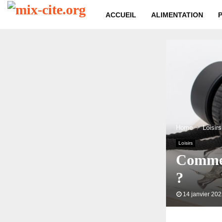
ACCUEIL
ALIMENTATION
Home
Loisirs
Loisirs
Commen
?
14 janvier 20