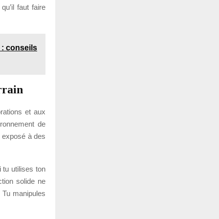
u’il faut faire
 : conseils
rrain
rations et aux
vironnement de
ou exposé à des
tu utilises ton
tion solide ne
n. Tu manipules