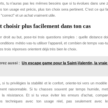
ts, tu n’auras pas les mêmes besoins que si tu évolues dans une 
lus ton usage est précis, plus ton choix sera pertinent. C’est ce qui fai
 “correct” et un achat vraiment utile.
choisir plus facilement dans ton cas
er droit au but, pose-toi trois questions simples : quelle distance do
onditions météo vas-tu utiliser l’appareil, et combien de temps vas-tu 
s trois réponses orientent déjà très bien le choix.
rez aussi :
Un escape game pour la Saint-Valentin, la vrai
si tu privilégies la stabilité et le confort, oriente-toi vers un modèle
ment raisonnable. Si tu chasses souvent par temps humide, mets
et la résistance. Et si tu veux éviter les erreurs d’achat, compar
iques techniques avec ton usage réel, pas seulement avec l
.