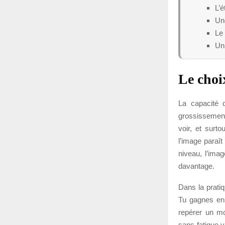
L’é
Une
Le 
Un 
Le choi
La capacité 
grossissement
voir, et surt
l’image paraît
niveau, l’imag
davantage.
Dans la prati
Tu gagnes en n
repérer un m
sans fatigue v