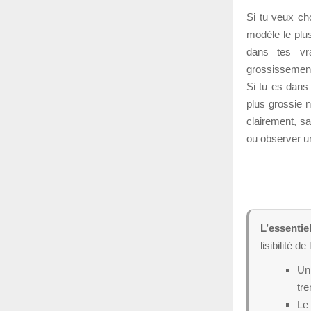
Si tu veux cho
modèle le plus
dans tes vra
grossissement,
Si tu es dans 
plus grossie n
clairement, s
ou observer un
L’essentiel
lisibilité d
Un 
tr
Le 