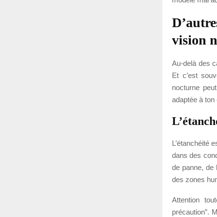
D’autre
vision 
Au-delà des ca
Et c’est souv
nocturne peut
adaptée à ton
L’étanché
L’étanchéité es
dans des condi
de panne, de
des zones humi
Attention tou
précaution”. 