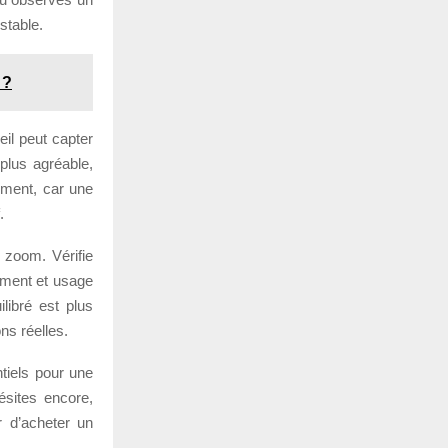
stable.
 ?
eil peut capter
plus agréable,
ément, car une
.
 zoom. Vérifie
sement et usage
libré est plus
ns réelles.
tiels pour une
ésites encore,
r d’acheter un