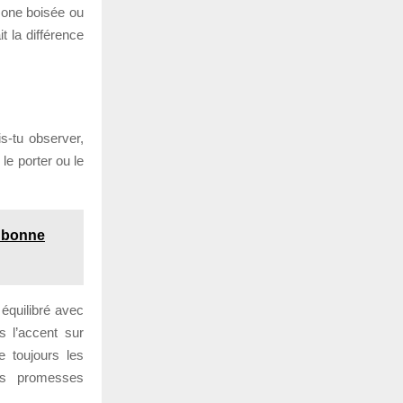
zone boisée ou
t la différence
is-tu observer,
le porter ou le
e bonne
 équilibré avec
 l’accent sur
e toujours les
es promesses