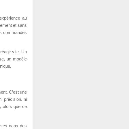
’expérience au
idement et sans
i les commandes
réagir vite. Un
rse, un modèle
hnique.
ent. C’est une
i précision, ni
e, alors que ce
asses dans des