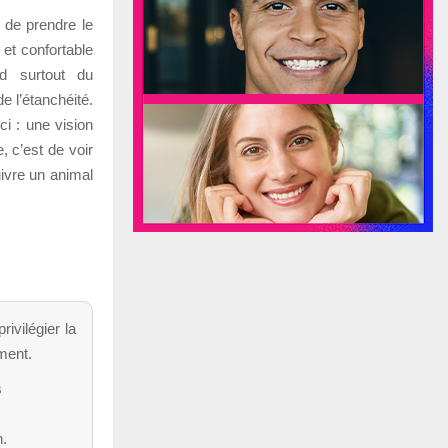
s de prendre le
 et confortable
nd surtout du
e l’étanchéité.
ci : une vision
, c’est de voir
ivre un animal
rivilégier la
ement.
s
n.