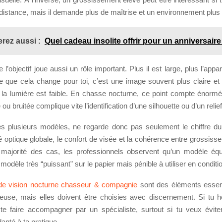
 distance, mais il demande plus de maîtrise et un environnement plus 
rez aussi :
Quel cadeau insolite offrir pour un anniversaire
 l’objectif joue aussi un rôle important. Plus il est large, plus l’appar
e que cela change pour toi, c’est une image souvent plus claire et 
 la lumière est faible. En chasse nocturne, ce point compte énorm
 bruitée complique vite l’identification d’une silhouette ou d’un relief
s plusieurs modèles, ne regarde donc pas seulement le chiffre du
té optique globale, le confort de visée et la cohérence entre grossis
 majorité des cas, les professionnels observent qu’un modèle équi
 modèle très “puissant” sur le papier mais pénible à utiliser en conditio
 de vision nocturne chasseur & compagnie
sont des éléments essen
euse, mais elles doivent être choisies avec discernement. Si tu h
e te faire accompagner par un spécialiste, surtout si tu veux évite
pté à ta pratique.