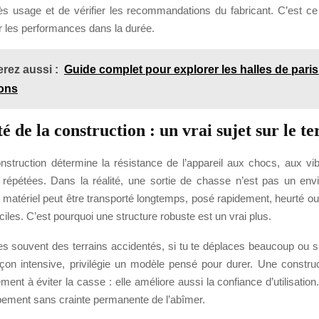
s usage et de vérifier les recommandations du fabricant. C’est ce q
r les performances dans la durée.
rez aussi :
Guide complet pour explorer les halles de paris
ions
té de la construction : un vrai sujet sur le te
nstruction détermine la résistance de l’appareil aux chocs, aux vib
 répétées. Dans la réalité, une sortie de chasse n’est pas un en
e matériel peut être transporté longtemps, posé rapidement, heurté 
iciles. C’est pourquoi une structure robuste est un vrai plus.
es souvent des terrains accidentés, si tu te déplaces beaucoup ou si 
açon intensive, privilégie un modèle pensé pour durer. Une construc
ment à éviter la casse : elle améliore aussi la confiance d’utilisatio
ipement sans crainte permanente de l’abîmer.