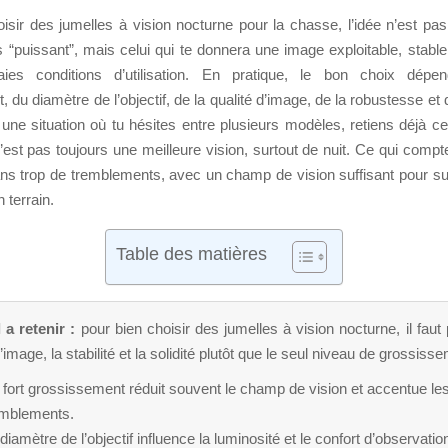
isir des jumelles à vision nocturne pour la chasse, l’idée n’est pa
 “puissant”, mais celui qui te donnera une image exploitable, stable
ies conditions d’utilisation. En pratique, le bon choix dépe
 du diamètre de l’objectif, de la qualité d’image, de la robustesse et d
une situation où tu hésites entre plusieurs modèles, retiens déjà ce
’est pas toujours une meilleure vision, surtout de nuit. Ce qui compte
ans trop de tremblements, avec un champ de vision suffisant pour su
 terrain.
Table des matières
 a retenir :
pour bien choisir des jumelles à vision nocturne, il faut p
e l’image, la stabilité et la solidité plutôt que le seul niveau de grossiss
fort grossissement réduit souvent le champ de vision et accentue le
emblements.
diamètre de l’objectif influence la luminosité et le confort d’observatio