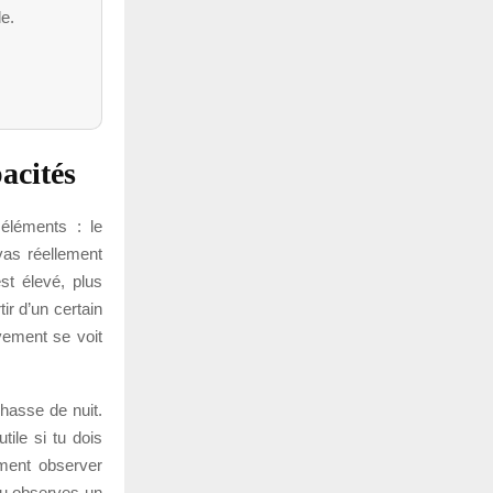
le.
acités
éléments : le
vas réellement
st élevé, plus
ir d’un certain
uvement se voit
hasse de nuit.
tile si tu dois
ment observer
 tu observes un