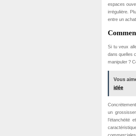
espaces ouver
irrégulière. P
entre un achat
Comment 
Si tu veux all
dans quelles c
manipuler ? Ce
Vous aime
idée
Concrètement, 
un grossisse
l’étanchéité 
caractérist
commerciales