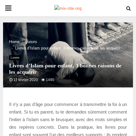
PRIMARY
MENU
Home
Loisirs
Livres d’Islam pour enfant, 3 bonnes raisons de les acquérir
Loisirs
Livres d’Islam pour enfant, 3 bonnes raisons de
les acquérir
11 février 2020
1490
Il n’y a pas d’âge pour commencer à transmettre la foi à un
enfant. Si tu es parent, tu te demandes sûrement comment
l’initier à l’islam sans le brusquer, avec des mots simples et
des repères concrets. Dans la pratique, les livres pour
enfant sont souvent l’un des meilleurs supports : ils rendent