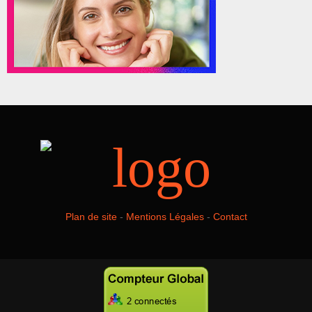
Plan de site
-
Mentions Légales
-
Contact