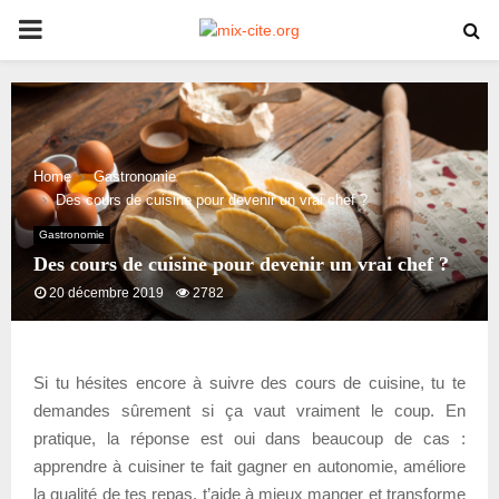
PRIMARY
MENU
Home
Gastronomie
Des cours de cuisine pour devenir un vrai chef ?
Gastronomie
Des cours de cuisine pour devenir un vrai chef ?
20 décembre 2019
2782
Si tu hésites encore à suivre des cours de cuisine, tu te
demandes sûrement si ça vaut vraiment le coup. En
pratique, la réponse est oui dans beaucoup de cas :
apprendre à cuisiner te fait gagner en autonomie, améliore
la qualité de tes repas, t’aide à mieux manger et transforme