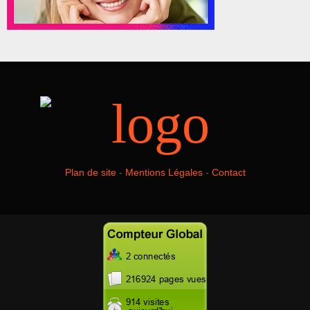
Plan de site
-
Mentions Légales
-
Contact