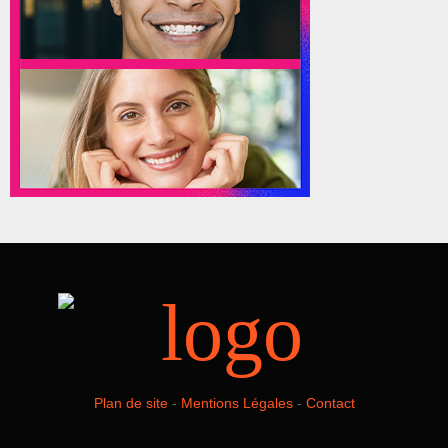
Plan de site
-
Mentions Légales
-
Contact