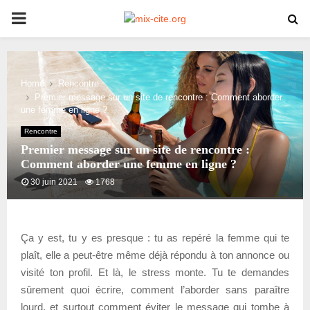
PRIMARY
MENU
Home
Rencontre
Premier message sur un site de rencontre : Comment aborder
une femme en ligne ?
Rencontre
Premier message sur un site de rencontre :
Comment aborder une femme en ligne ?
30 juin 2021
1768
Ça y est, tu y es presque : tu as repéré la femme qui te
plaît, elle a peut-être même déjà répondu à ton annonce ou
visité ton profil. Et là, le stress monte. Tu te demandes
sûrement quoi écrire, comment l’aborder sans paraître
lourd, et surtout comment éviter le message qui tombe à