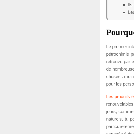
Ils
Le
Pourquo
Le premier int
pétrochimie p
retrouve par e
de nombreuses
choses : moins
pour les pers
Les produits 
renouvelables
jours, comme l
naturels, tu 
particulièrem
exposés à des