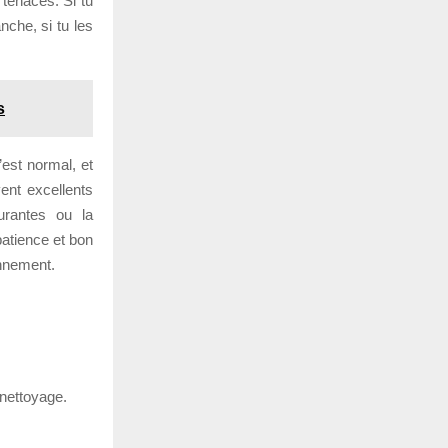
 tenaces. Si tu
nche, si tu les
s
C’est normal, et
ent excellents
ourantes ou la
patience et bon
onnement.
nettoyage.