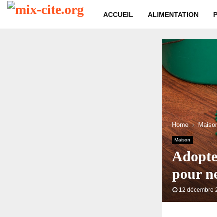
ACCUEIL
ALIMENTATION
Home
Maiso
Maison
Adopter
pour n
12 décembre 