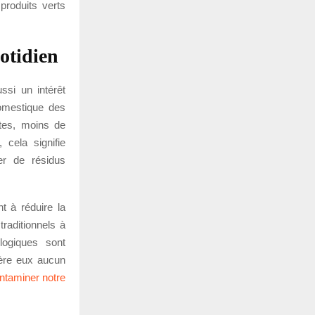
produits verts
otidien
ssi un intérêt
domestique des
ntes, moins de
 cela signifie
er de résidus
t à réduire la
traditionnels à
ogiques sont
ière eux aucun
ntaminer notre