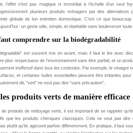
té, l’effet n’est pas magique ni immédiat à l’échelle d’un seul foy
gressivement plusieurs produits ménagers par des alternatives p
einte globale de ton entretien domestique. C’est ce que beaucou
jourd’hui : un geste utile, simple, et répétable sans bouleverser toute 
 faut comprendre sur la biodégradabilité
dégradable” est souvent mis en avant, mais il faut le lire avec di
tre plus respectueux de l’environnement sans être parfait, et un produi
ement inoffensif dans tous les contextes. Par exemple, le vinaigre 
urfaces, et certaines huiles essentielles peuvent être irritantes pour
utrement dit, “vert” ne veut pas dire “sans précaution”.
 les produits verts de manière efficace
it de produits de nettoyage verts, il est important de se rappeler qu’i
fs que les produits chimiques classiques. Cela ne veut pas dire qu
is plutôt qu’ils agissent parfois différemment. En pratique, il faut so