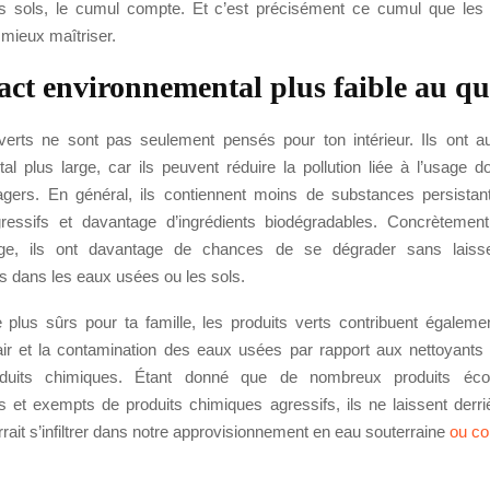
s sols, le cumul compte. Et c’est précisément ce cumul que les 
mieux maîtriser.
ct environnemental plus faible au qu
verts ne sont pas seulement pensés pour ton intérieur. Ils ont au
al plus large, car ils peuvent réduire la pollution liée à l’usage 
gers. En général, ils contiennent moins de substances persista
ssifs et davantage d’ingrédients biodégradables. Concrètement,
ge, ils ont davantage de chances de se dégrader sans laiss
s dans les eaux usées ou les sols.
e plus sûrs pour ta famille, les produits verts contribuent égalemen
’air et la contamination des eaux usées par rapport aux nettoyants 
duits chimiques. Étant donné que de nombreux produits écol
s et exempts de produits chimiques agressifs, ils ne laissent derr
rrait s’infiltrer dans notre approvisionnement en eau souterraine
ou co