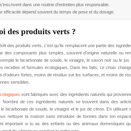
 s’inscrivent dans une routine d’entretien plus responsable.
ur efficacité dépend souvent du temps de pose et du dosage.
i des produits verts ?
érêt des produits verts, c’est qu’ils remplacent une partie des ingrédie
ar des composants plus simples, souvent d’origine naturelle ou re
xemple le bicarbonate de soude, le vinaigre, le savon noir ou le jus
 recettes et formules écologiques. Dans les faits, ce choix chan
 d’odeurs fortes, moins de résidus sur les surfaces, et moins de risqu
onnes sensibles.
écologiques
sont fabriqués avec des ingrédients naturels qui provienn
. Nombre de ces ingrédients naturels se trouvent dans des articl
e bicarbonate de soude, le vinaigre et le jus de citron. En utilisant 
peux nettoyer ta maison sans introduire de toxines dans ton espace
ent important si tu as des enfants ou des animaux domestiques qu
 produits chimiques pendant le nettoyage.