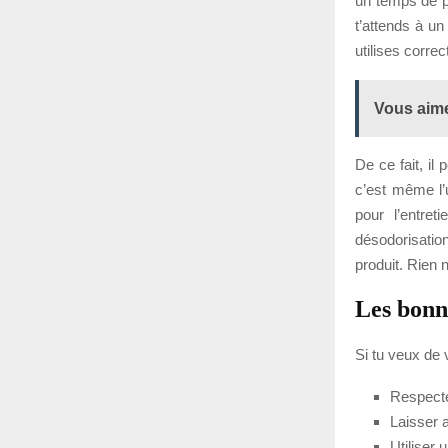
un temps de po
t’attends à un
utilises corre
Vous aime
De ce fait, il 
c’est même l’
pour l’entret
désodorisation
produit. Rien 
Les bonne
Si tu veux de v
Respecte
Laisser 
Utiliser 