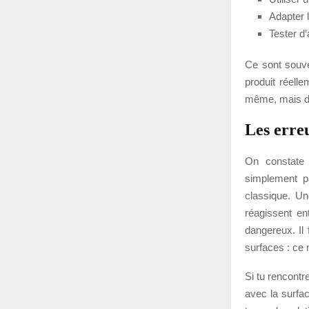
Adapter l
Tester d’
Ce sont souve
produit réell
même, mais d’
Les erreu
On constate 
simplement pa
classique. Un
réagissent en
dangereux. Il 
surfaces : ce 
Si tu rencontr
avec la surfac