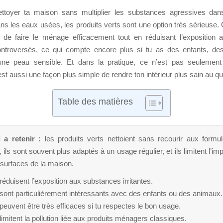
ttoyer ta maison sans multiplier les substances agressives dans 
ns les eaux usées, les produits verts sont une option très sérieuse
t de faire le ménage efficacement tout en réduisant l’expositio
controversés, ce qui compte encore plus si tu as des enfants, d
une peau sensible. Et dans la pratique, ce n’est pas seulement
’est aussi une façon plus simple de rendre ton intérieur plus sain au qu
Table des matières
l a retenir :
les produits verts nettoient sans recourir aux formu
 ils sont souvent plus adaptés à un usage régulier, et ils limitent l’impa
s surfaces de la maison.
 réduisent l’exposition aux substances irritantes.
 sont particulièrement intéressants avec des enfants ou des animaux.
 peuvent être très efficaces si tu respectes le bon usage.
 limitent la pollution liée aux produits ménagers classiques.