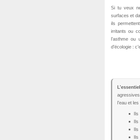
Si tu veux ne
surfaces et da
ils permetten
irritants ou 
l’asthme ou 
d’écologie : c
L’essentie
agressives,
l’eau et le
Ils
Ils
Ils
Ils