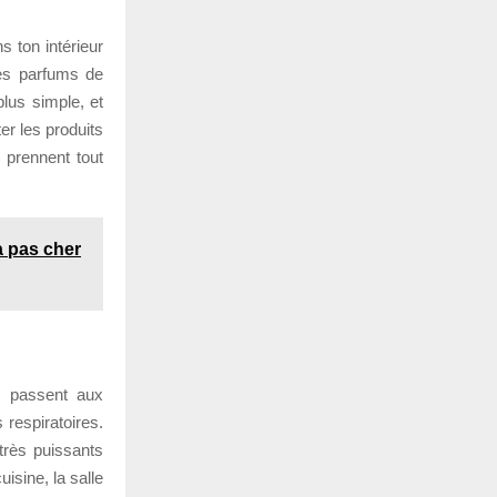
s ton intérieur
des parfums de
plus simple, et
er les produits
 prennent tout
a pas cher
i passent aux
 respiratoires.
très puissants
isine, la salle