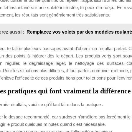
se, utiliser la bonne quantité, ou répéter l’application sur les taches
 effet instantané sur une saleté incrustée, tu peux être déçu. En reva
ctement, les résultats sont généralement très satisfaisants.
rez aussi :
Remplacez vos volets par des modèles roulant
peut te falloir plusieurs passages avant d’obtenir un résultat parfait. 
un des points à intégrer dès le départ. Les produits verts sont souv
ien régulier, le dégraissage léger, le nettoyage des surfaces c
. Pour les situations plus difficiles, il faut parfois combiner méthode, 
n’enlève l’efficacité de ces produits bons pour toi et bons pour l’envir
s pratiques qui font vraiment la différence
rais résultats, voici ce qu’il faut faire dans la pratique :
r le dosage recommandé, car surdoser n’améliore pas forcément le 
agir le produit quelques minutes quand c’est nécessaire.
une microfibre propre pour maximiser l’efficacité mécanique.