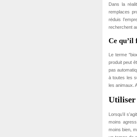
Dans la réali
remplaces pro
réduis l’empr
recherchent au
Ce qu’il
Le terme “bio
produit peut ê
pas automatiqu
à toutes les s
les animaux. A
Utiliser
Lorsqu’il s’ag
moins agressi
moins bien, ma