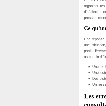
organiser tes
d’hésitation 
pression ment
Ce qu’une
Une réponse u
une situatio
particulièreme
as besoin d’é
Une expli
Une lect
Des pist
Un resse
Les err
consult