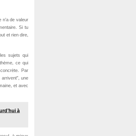
e n’a de valeur
entaire. Si tu
t et rien dire,
les sujets qui
 thème, ce qui
 concrète. Par
arrivent”, une
omaine, et avec
urd’hui à
recul, à mieux