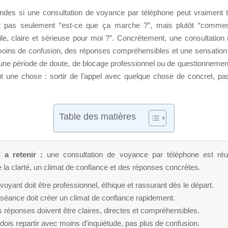
ndes si une consultation de voyance par téléphone peut vraiment t’a
st pas seulement “est-ce que ça marche ?”, mais plutôt “comment
le, claire et sérieuse pour moi ?”. Concrètement, une consultation 
moins de confusion, des réponses compréhensibles et une sensation
 une période de doute, de blocage professionnel ou de questionnement
ut une chose : sortir de l’appel avec quelque chose de concret, p
Table des matières
l a retenir :
une consultation de voyance par téléphone est réus
e la clarté, un climat de confiance et des réponses concrètes.
voyant doit être professionnel, éthique et rassurant dès le départ.
séance doit créer un climat de confiance rapidement.
 réponses doivent être claires, directes et compréhensibles.
dois repartir avec moins d’inquiétude, pas plus de confusion.