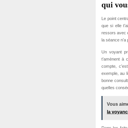
qui vou
Le point centr
que si elle t
ressors avec d
la séance n’a 
Un voyant pro
t’amènent à c
compte, c’est
exemple, au l
bonne consulta
quelles consé
Vous aime
la voyanc
Dans les fait