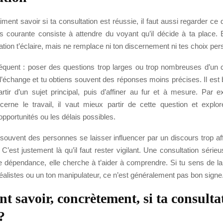
ment savoir si ta consultation est réussie, il faut aussi regarder ce qu
us courante consiste à attendre du voyant qu’il décide à ta place. 
tion t’éclaire, mais ne remplace ni ton discernement ni tes choix per
réquent : poser des questions trop larges ou trop nombreuses d’un
 l’échange et tu obtiens souvent des réponses moins précises. Il es
artir d’un sujet principal, puis d’affiner au fur et à mesure. Par e
erne le travail, il vaut mieux partir de cette question et explor
opportunités ou les délais possibles.
souvent des personnes se laisser influencer par un discours trop aff
 C’est justement là qu’il faut rester vigilant. Une consultation séri
e dépendance, elle cherche à t’aider à comprendre. Si tu sens de la
alistes ou un ton manipulateur, ce n’est généralement pas bon signe
 savoir, concrètement, si ta consultat
?