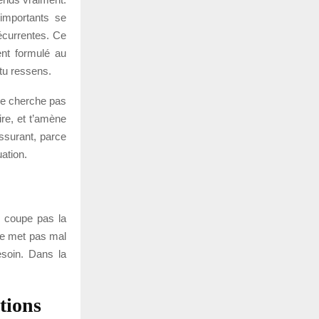
 importants se
récurrentes. Ce
ent formulé au
 tu ressens.
 ne cherche pas
ire, et t’amène
ssurant, parce
uation.
e coupe pas la
te met pas mal
besoin. Dans la
tions