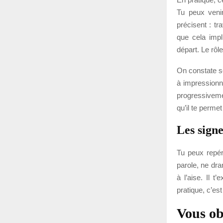
Tu peux venir
précisent : tr
que cela impl
départ. Le rôl
On constate so
à impressionne
progressiveme
qu’il te permet
Les sign
Tu peux repér
parole, ne dr
à l’aise. Il t
pratique, c’es
Vous ob