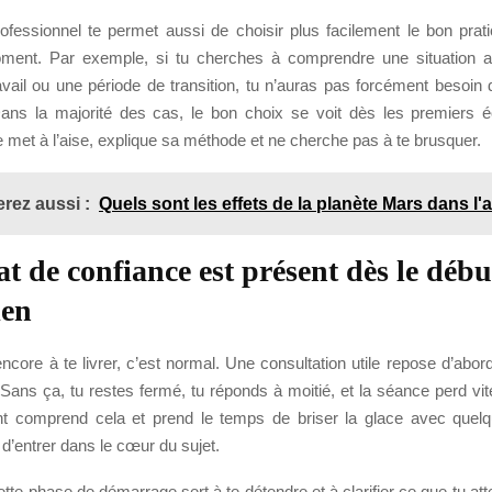
ofessionnel te permet aussi de choisir plus facilement le bon prati
ment. Par exemple, si tu cherches à comprendre une situation 
avail ou une période de transition, tu n’auras pas forcément besoi
ans la majorité des cas, le bon choix se voit dès les premiers 
te met à l’aise, explique sa méthode et ne cherche pas à te brusquer.
rez aussi :
Quels sont les effets de la planète Mars dans l'
at de confiance est présent dès le débu
ien
encore à te livrer, c’est normal. Une consultation utile repose d’abor
Sans ça, tu restes fermé, tu réponds à moitié, et la séance perd vite
t comprend cela et prend le temps de briser la glace avec quelq
d’entrer dans le cœur du sujet.
ette phase de démarrage sert à te détendre et à clarifier ce que tu at