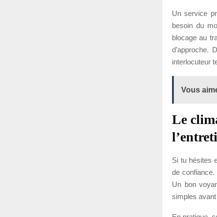
Un service pr
besoin du mo
blocage au tr
d’approche. D
interlocuteur 
Vous aime
Le clim
l’entret
Si tu hésites 
de confiance. 
Un bon voyan
simples avant 
En pratique, c