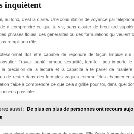
s inquiètent
al, au fond, c’est la clarté. Une consultation de voyance par téléphon
’aide à comprendre ce que tu vis, sans ajouter de brouillard supplém
es phrases floues, des généralités ou des formulations qui veulent tou
pas rempli son rôle.
fessionnel doit être capable de répondre de façon limpide sur 
onsulter. Travail, santé, amour, sexualité, famille : peu importe le
 la précision de la lecture et la capacité à te parler de manière
ieu de rester dans des formules vagues comme “des changements 
tion t’aide à comprendre ce que cela signifie pour toi, dans quel d
quences possibles.
rez aussi :
De plus en plus de personnes ont recours aujo
e
s, cette clarté change beaucoup de choses. Elle t’aide à prendre du 