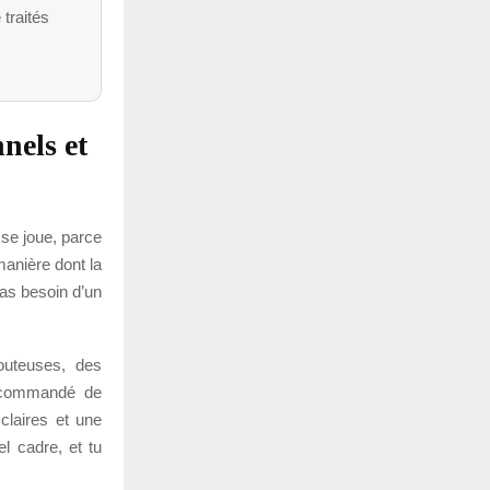
 traités
nels et
 se joue, parce
anière dont la
 as besoin d’un
outeuses, des
recommandé de
 claires et une
l cadre, et tu