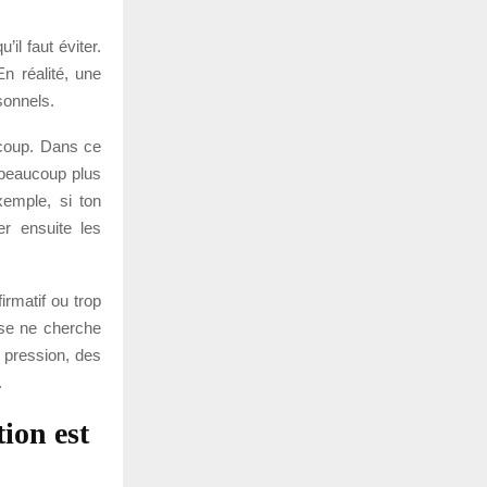
’il faut éviter.
En réalité, une
sonnels.
 coup. Dans ce
t beaucoup plus
xemple, si ton
er ensuite les
irmatif ou trop
euse ne cherche
 pression, des
.
ion est