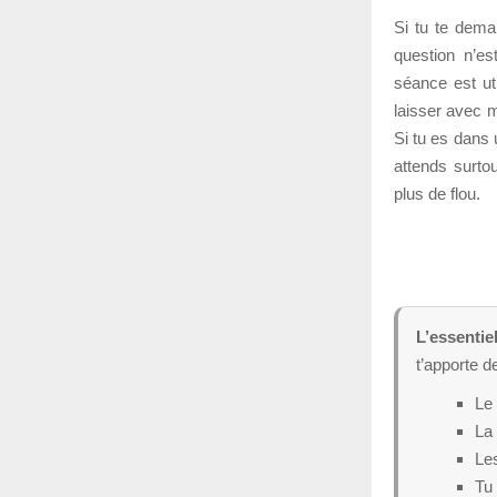
Si tu te dema
question n’e
séance est uti
laisser avec 
Si tu es dans
attends surto
plus de flou.
L’essentie
t’apporte d
Le 
La 
Les
Tu 