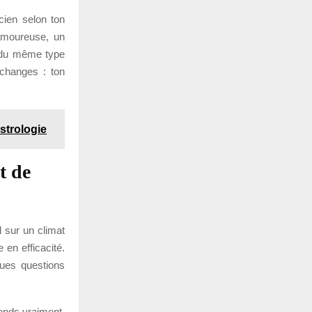
cien selon ton
amoureuse, un
n du même type
échanges : ton
astrologie
t de
d sur un climat
 en efficacité.
ues questions
tends vraiment.