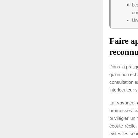
Les
co
Une
Faire a
reconn
Dans la pratiq
qu’un bon éch
consultation e
interlocuteur 
La voyance a
promesses ex
privilégier un
écoute réelle
évites les séa