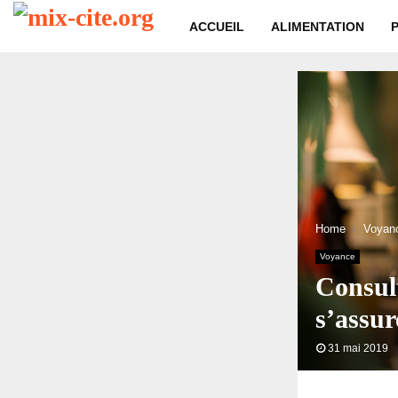
ACCUEIL
ALIMENTATION
Home
Voyan
Voyance
Consul
s’assur
31 mai 2019