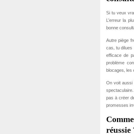
Si tu veux vrai
L’erreur la pl
bonne consulta
Autre piège f
cas, tu dilues
efficace de p
problème conc
blocages, les 
On voit aussi 
spectaculaire.
pas à créer d
promesses irré
Comment
réussie 