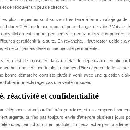
et de retrouver un peu de direction.
 les plus fréquentes sont souvent très terre à terre : vais-je garde
t-il durer ? Est-ce le bon moment pour changer de voie ? Vais-je ré
consultation est surtout pertinent si tu veux mieux comprendre 
ifficultés et réfléchir à la suite. En revanche, il faut rester lucide : la
s et ne doit jamais devenir une béquille permanente.
 éviter, c’est de consulter dans un état de dépendance émotionnell
 cherches une certitude totale, tu risques d’être déçu ou de te laisser 
ne bonne démarche consiste plutôt à venir avec une question clair
vie d’obtenir un éclairage, pas une vérité imposée.
, réactivité et confidentialité
r téléphone est aujourd’hui très populaire, et on comprend pourq
ient urgente, tu n’as pas toujours envie d’attendre plusieurs jours p
téléphone, par tchat ou en audiotel, tu peux échanger rapideme