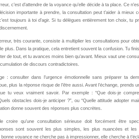
reur, c’est d’attendre de la voyance qu’elle décide à ta place. Ce n’es
décision importante à prendre, la consultation peut t’aider à mieux 
’est toujours à toi d’agir. Si tu délègues entièrement ton choix, tu p
 discernement.
reur, très courante, consiste à multiplier les consultations pour obt
 le plus. Dans la pratique, cela entretient souvent la confusion. Tu fin
uter de tout, et tu avances moins bien qu’avant. Mieux vaut une consult
ccumulation de discours contradictoires.
ge : consulter dans l’urgence émotionnelle sans préparer ta de
loue, plus la réponse risque de l’être aussi. Avant l’échange, prends 
 que tu veux vraiment savoir. Par exemple : “Que dois-je compr
“Quels obstacles dois-je anticiper ?”, ou “Quelle attitude adopter ma
lation donne souvent des réponses plus concrètes.
de croire qu’une consultation sérieuse doit forcément être spec
ponses sont souvent les plus simples, les plus nuancées et les 
 bonne voyance ne cherche pas à impressionner, elle cherche à t’écla