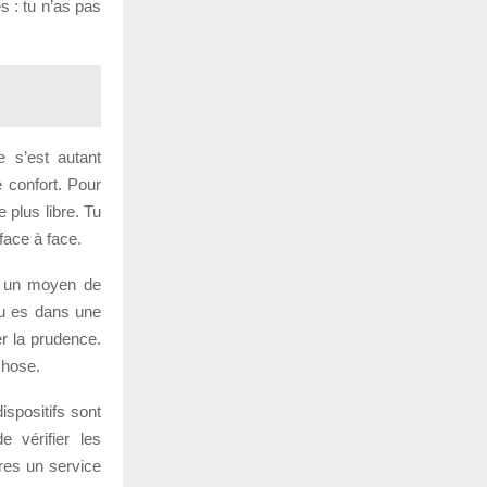
 : tu n’as pas
e s’est autant
 confort. Pour
 plus libre. Tu
face à face.
me un moyen de
 tu es dans une
er la prudence.
chose.
dispositifs sont
 vérifier les
res un service