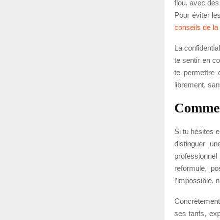
flou, avec de
Pour éviter l
conseils de l
La confidentia
te sentir en c
te permettre 
librement, san
Comment
Si tu hésites 
distinguer u
professionnel
reformule, p
l’impossible, 
Concrètement,
ses tarifs, ex