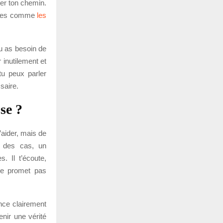
er ton chemin.
ables comme
les
tu as besoin de
 inutilement et
tu peux parler
saire.
se ?
’aider, mais de
é des cas, un
. Il t’écoute,
ne promet pas
nce clairement
enir une vérité