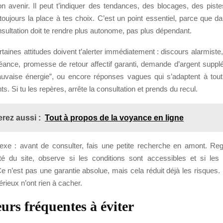
n avenir. Il peut t’indiquer des tendances, des blocages, des piste
 toujours la place à tes choix. C’est un point essentiel, parce que da
ultation doit te rendre plus autonome, pas plus dépendant.
ertaines attitudes doivent t’alerter immédiatement : discours alarmiste
séance, promesse de retour affectif garanti, demande d’argent suppl
uvaise énergie”, ou encore réponses vagues qui s’adaptent à tou
ts. Si tu les repères, arrête la consultation et prends du recul.
rez aussi :
Tout à propos de la voyance en ligne
lexe : avant de consulter, fais une petite recherche en amont. Reg
arté du site, observe si les conditions sont accessibles et si les
 Ce n’est pas une garantie absolue, mais cela réduit déjà les risques. 
érieux n’ont rien à cacher.
eurs fréquentes à éviter