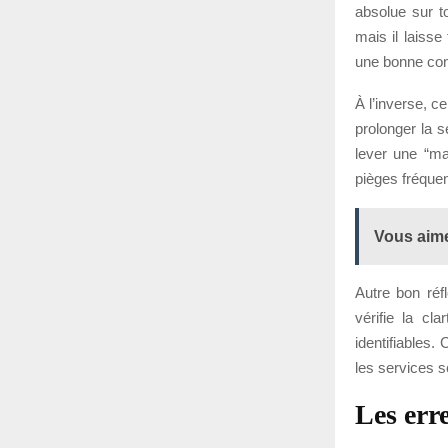
absolue sur to
mais il laisse
une bonne cons
À l’inverse, c
prolonger la 
lever une “ma
pièges fréquen
Vous aime
Autre bon réf
vérifie la cl
identifiables.
les services s
Les err