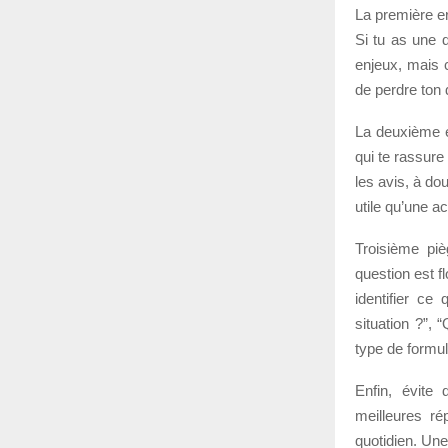
La première er
Si tu as une 
enjeux, mais c
de perdre ton
La deuxième er
qui te rassure
les avis, à do
utile qu’une a
Troisième piè
question est f
identifier ce
situation ?”, 
type de formu
Enfin, évite 
meilleures ré
quotidien. Une