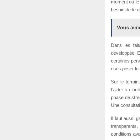
moment où le 
besoin de te d
Vous aime
Dans les fait
développée. E
certaines pers
oses poser les
Sur le terrai
t’aider à clar
phase de stres
Une consultat
Il faut aussi g
transparents
conditions av