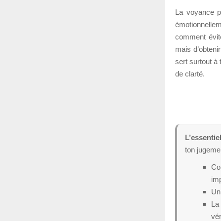
La voyance pe
émotionnellem
comment évite
mais d’obtenir
sert surtout à
de clarté.
L’essentiel
ton jugemen
Con
imp
Un 
La 
vér