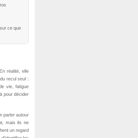
ros
 sur ce que
 réalité, elle
du recul seul :
e vie, fatigue
là pour décider
 parler autour
t, mais ils ne
chent un regard
’identifier les