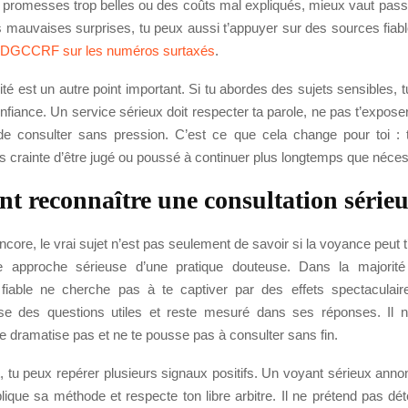
s promesses trop belles ou des coûts mal expliqués, mieux vaut pass
es mauvaises surprises, tu peux aussi t’appuyer sur des sources fi
a DGCCRF sur les numéros surtaxés
.
lité est un autre point important. Si tu abordes des sujets sensibles, 
onfiance. Un service sérieux doit respecter ta parole, ne pas t’exposer
de consulter sans pression. C’est ce que cela change pour toi : 
s crainte d’être jugé ou poussé à continuer plus longtemps que néces
 reconnaître une consultation sérieu
encore, le vrai sujet n’est pas seulement de savoir si la voyance peut t
ne approche sérieuse d’une pratique douteuse. Dans la majorit
 fiable ne cherche pas à te captiver par des effets spectaculaires
ose des questions utiles et reste mesuré dans ses réponses. Il 
ne dramatise pas et ne te pousse pas à consulter sans fin.
 tu peux repérer plusieurs signaux positifs. Un voyant sérieux anno
plique sa méthode et respecte ton libre arbitre. Il ne prétend pas dét