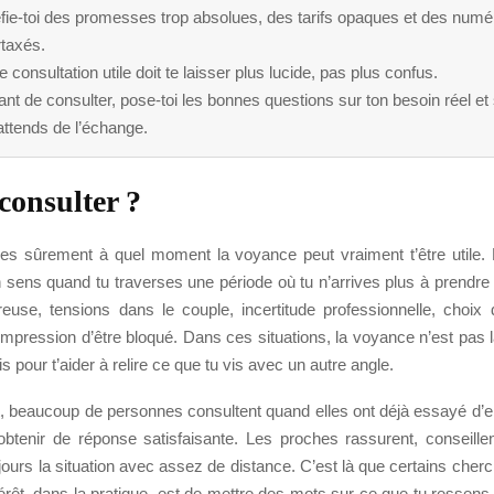
fie-toi des promesses trop absolues, des tarifs opaques et des numé
rtaxés.
 consultation utile doit te laisser plus lucide, pas plus confus.
nt de consulter, pose-toi les bonnes questions sur ton besoin réel et
attends de l’échange.
onsulter ?
s sûrement à quel moment la voyance peut vraiment t’être utile. En
 sens quand tu traverses une période où tu n’arrives plus à prendre 
euse, tensions dans le couple, incertitude professionnelle, choix d
impression d’être bloqué. Dans ces situations, la voyance n’est pas 
s pour t’aider à relire ce que tu vis avec un autre angle.
 beaucoup de personnes consultent quand elles ont déjà essayé d’en
 obtenir de réponse satisfaisante. Les proches rassurent, conseillen
jours la situation avec assez de distance. C’est là que certains cher
ntérêt, dans la pratique, est de mettre des mots sur ce que tu ressens, d