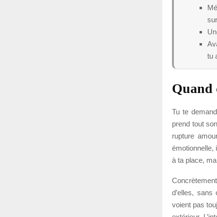
Mé
su
Une
Ava
tu 
Quand c
Tu te demande
prend tout son
rupture amour
émotionnelle, 
à ta place, mai
Concrètement,
d’elles, sans
voient pas tou
extérieur. L’i