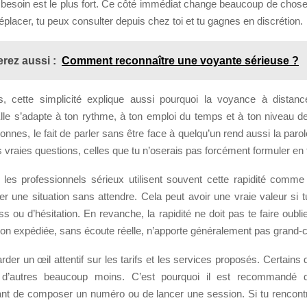
besoin est le plus fort. Ce côté immédiat change beaucoup de choses
éplacer, tu peux consulter depuis chez toi et tu gagnes en discrétion.
rez aussi :
Comment reconnaître une voyante sérieuse ?
s, cette simplicité explique aussi pourquoi la voyance à distanc
lle s’adapte à ton rythme, à ton emploi du temps et à ton niveau de
onnes, le fait de parler sans être face à quelqu’un rend aussi la parole
 vraies questions, celles que tu n’oserais pas forcément formuler en 
n, les professionnels sérieux utilisent souvent cette rapidité com
ifier une situation sans attendre. Cela peut avoir une vraie valeur si
s ou d’hésitation. En revanche, la rapidité ne doit pas te faire oubli
ion expédiée, sans écoute réelle, n’apporte généralement pas grand-
arder un œil attentif sur les tarifs et les services proposés. Certains 
, d’autres beaucoup moins. C’est pourquoi il est recommandé de
ant de composer un numéro ou de lancer une session. Si tu rencont