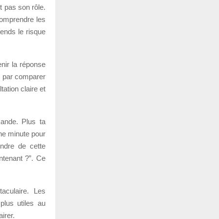
t pas son rôle.
comprendre les
rends le risque
enir la réponse
is par comparer
ation claire et
mande. Plus ta
une minute pour
endre de cette
intenant ?”. Ce
taculaire. Les
plus utiles au
irer.