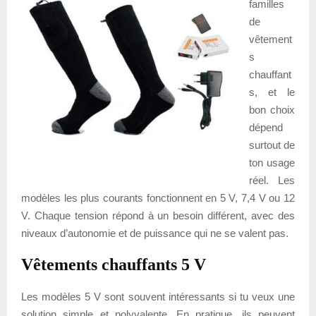
familles
de
vêtement
s
chauffant
s, et le
bon choix
dépend
surtout de
ton usage
réel. Les
modèles les plus courants fonctionnent en 5 V, 7,4 V ou 12
V. Chaque tension répond à un besoin différent, avec des
niveaux d’autonomie et de puissance qui ne se valent pas.
Vêtements chauffants 5 V
Les modèles 5 V sont souvent intéressants si tu veux une
solution simple et polyvalente. En pratique, ils peuvent