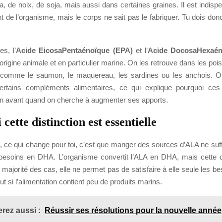
za, de noix, de soja, mais aussi dans certaines graines. Il est indis
 de l’organisme, mais le corps ne sait pas le fabriquer. Tu dois donc
s, l’
Acide EicosaPentaénoïque (EPA)
et l’
Acide DocosaHexaén
’origine animale et en particulier marine. On les retrouve dans les po
 comme le saumon, le maquereau, les sardines ou les anchois. O
ertains compléments alimentaires, ce qui explique pourquoi ces 
n avant quand on cherche à augmenter ses apports.
cette distinction est essentielle
 ce qui change pour toi, c’est que manger des sources d’ALA ne suffi
 besoins en DHA. L’organisme convertit l’ALA en DHA, mais cette 
a majorité des cas, elle ne permet pas de satisfaire à elle seule les b
t si l’alimentation contient peu de produits marins.
rez aussi :
Réussir ses résolutions pour la nouvelle année