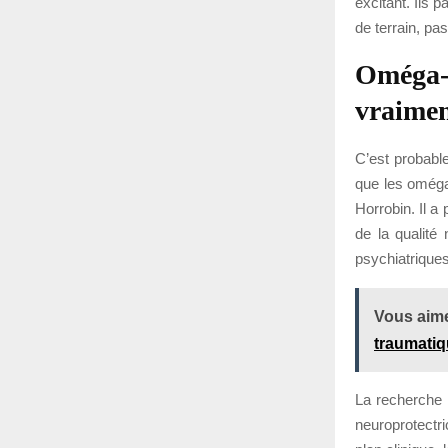
excitant. Ils 
de terrain, pa
Oméga-3
vraimen
C’est probable
que les oméga-
Horrobin. Il 
de la qualité 
psychiatriques
Vous aime
traumati
La recherche 
neuroprotectri