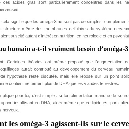
 ces acides gras sont particulièrement concentrés dans les ne
nerveuses.
, cela signifie que les oméga-3 ne sont pas de simples “compléments 
 la structure même des membranes cellulaires du système nerveux
 aient suscité autant d’intérêt en nutrition, en neurologie et en psychiat
au humain a-t-il vraiment besoin d’oméga-3
ent. Certaines théories ont même proposé que l’augmentation d
coquillages aurait contribué au développement du cerveau humai
Cette hypothèse reste discutée, mais elle repose sur un point soli
rine contient nettement plus de DHA que les viandes terrestres.
mplique pour toi, c’est simple : si ton alimentation manque de sourc
 apport insuffisant en DHA, alors même que ce lipide est particuliè
s nerveux.
 les oméga-3 agissent-ils sur le cerv