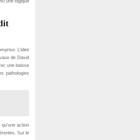
est une logique
dit
omprise. L’idée
ravaux de David
vec une baisse
nes pathologies
 qu’une action
érentes. Sur le