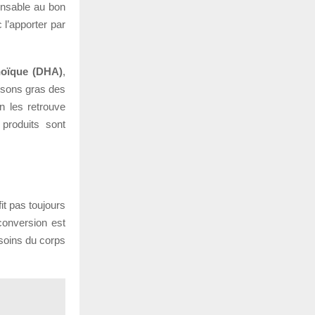
pensable au bon
 l’apporter par
oïque (DHA)
,
issons gras des
n les retrouve
produits sont
t pas toujours
conversion est
esoins du corps