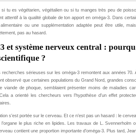
 si tu es végétarien, végétalien ou si tu manges très peu de poisson
nt attentif à la qualité globale de ton apport en oméga-3. Dans certai
 alimentaire ou une supplémentation adaptée peut être utile, mais 
tement, pas au hasard.
 et système nerveux central : pourquo
scientifique ?
 recherches sérieuses sur les oméga-3 remontent aux années 70. À
 ont observé que certaines populations du Grand Nord, grandes con
e viande de phoque, semblaient présenter moins de maladies car
 Cela a orienté les chercheurs vers l’hypothèse d’un effet protecte
aires.
ention s’est portée sur le cerveau. Et ce n’est pas un hasard : le cervea
, l’organe le plus riche en lipides. Les travaux de L. Svennerholm 
erveau contient une proportion importante d’oméga-3. Plus tard, Jea