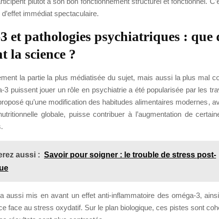
participent plutôt à son bon fonctionnement structurel et fonctionnel. C’
s d’effet immédiat spectaculaire.
 et pathologies psychiatriques : que 
t la science ?
ment la partie la plus médiatisée du sujet, mais aussi la plus mal c
3 puissent jouer un rôle en psychiatrie a été popularisée par les t
a proposé qu’une modification des habitudes alimentaires modernes, a
nutritionnelle globale, puisse contribuer à l’augmentation de certai
.
rez aussi :
Savoir pour soigner : le trouble de stress post-
que
a aussi mis en avant un effet anti-inflammatoire des oméga-3, ainsi
ce face au stress oxydatif. Sur le plan biologique, ces pistes sont coh