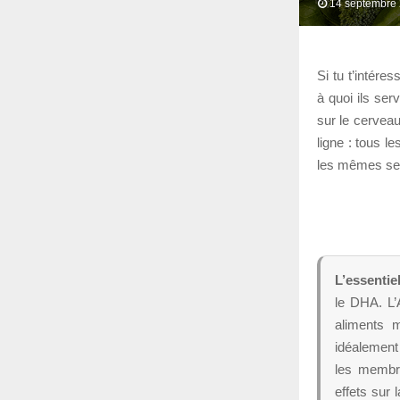
14 septembre
Si tu t’intér
à quoi ils ser
sur le cerveau
ligne : tous l
les mêmes selo
L’essentiel
le DHA. L’
aliments m
idéalement
les membra
effets sur 