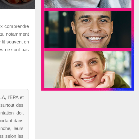
eux comprendre
fets, notamment
 lit souvent en
ces ne sont pas
LA, l’EPA et
 surtout des
tation doit
portant dans
nche, leurs
es selon les