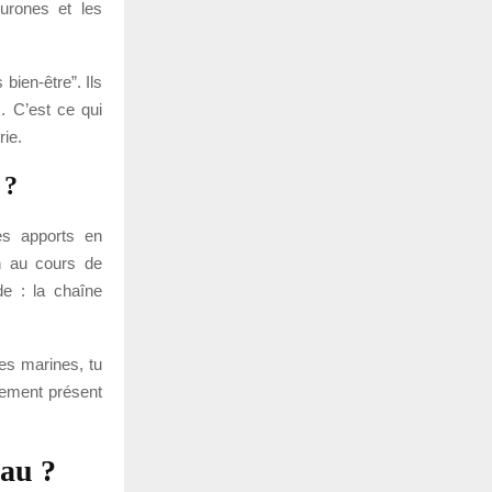
urones et les
bien-être”. Ils
. C’est ce qui
rie.
 ?
es apports en
n au cours de
de : la chaîne
es marines, tu
rement présent
eau ?