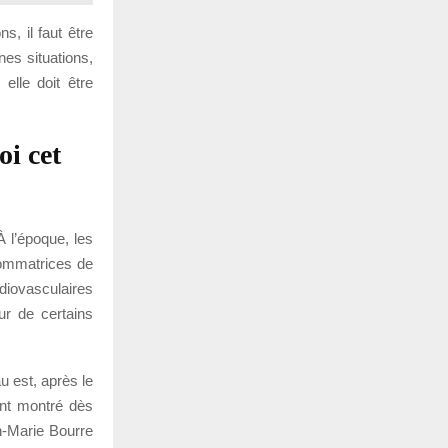
s, il faut être
nes situations,
elle doit être
i cet
 l’époque, les
sommatrices de
diovasculaires
ur de certains
u est, après le
ont montré dès
n-Marie Bourre