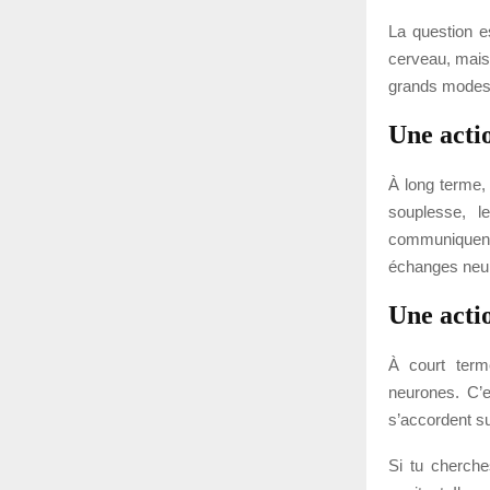
La question e
cerveau, mais
grands modes 
Une acti
À long terme,
souplesse, l
communiquent e
échanges neu
Une acti
À court term
neurones. C’e
s’accordent su
Si tu cherch