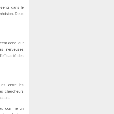
ésents dans le
récision. Deux
cent donc leur
les nerveuses
’efficacité des
ues entre les
Les chercheurs
attus.
veau comme un