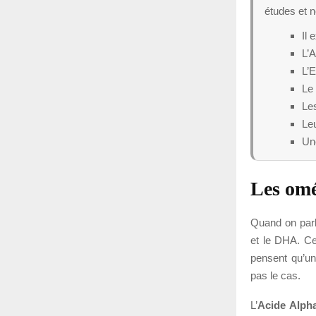
études et 
Il
L’A
L’E
Le
Les
Leu
Un
Les omé
Quand on parle
et le DHA. Ce
pensent qu’un
pas le cas.
L’
Acide Alpha