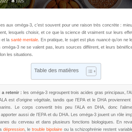
 2022
1025
esses aux oméga-3, c’est souvent pour une raison très concrète : mi
vent, lesquels choisir, et ce que la science dit vraiment sur leurs ef
 et la
santé mentale
. En pratique, le sujet est plus nuancé qu’on ne le
es oméga-3 ne se valent pas, leurs sources diffèrent, et leurs bénéfi
n les situations.
Table des matières
 a retenir :
les oméga-3 regroupent trois acides gras principaux, l’A
ALA est d’origine végétale, tandis que l’EPA et le DHA proviennent
arins. Le corps convertit très peu l’ALA en DHA, donc l’alimen
 apporter aussi de l’EPA et du DHA. Les oméga-3 jouent un rôle im
nes du cerveau et dans plusieurs fonctions biologiques. En reva
la
dépression
, le
trouble bipolaire
ou la schizophrénie restent variabl