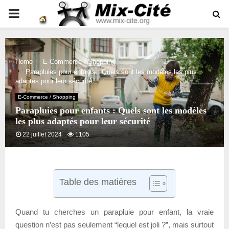
PRIMARY
MENU
Home
E-Commerce / Shopping
Parapluies pour enfants : Quels sont les modèles les plus
adaptés pour leur sécurité
E-Commerce / Shopping
Parapluies pour enfants : Quels sont les modèles
les plus adaptés pour leur sécurité
22 juillet 2024
1105
Table des matières
Quand tu cherches un parapluie pour enfant, la vraie
question n’est pas seulement “lequel est joli ?”, mais surtout