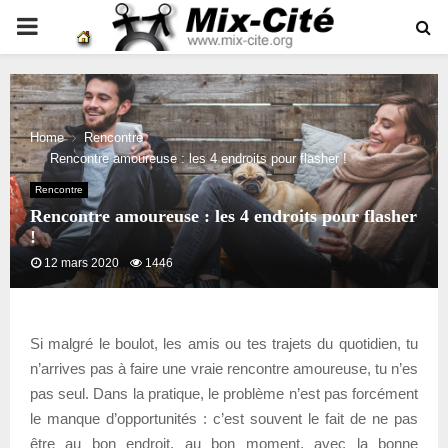
PRIMARY
MENU
Home
Rencontre
Rencontre amoureuse : les 4 endroits pour flasher !
Rencontre
Rencontre amoureuse : les 4 endroits pour flasher
!
12 mars 2020
1446
Si malgré le boulot, les amis ou tes trajets du quotidien, tu
n’arrives pas à faire une vraie rencontre amoureuse, tu n’es
pas seul. Dans la pratique, le problème n’est pas forcément
le manque d’opportunités : c’est souvent le fait de ne pas
être au bon endroit, au bon moment, avec la bonne