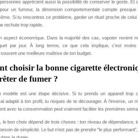
rsonnes apprécient aussi la possibilité de conserver le geste. Et c’
 pour un fumeur, la dimension comportementale compte presque 
même. Si tu rencontres ce problème, garder un rituel proche de celui 
ne rechute trop rapide.
 un aspect économique. Dans la majorité des cas, vapoter revient 
uet par jour. À long terme, ce que cela implique, c’est moin
 souvent une meilleure maîtrise de ton budget.
 choisir la bonne cigarette électroni
rêter de fumer ?
n modèle est une étape décisive. Si tu prends un appareil trop 
l adapté à ton profil, tu risques de te décourager. À l’inverse, un m
rent avec ta consommation peut vraiment faciliter les premières sema
 le bon choix dépend de trois choses : ton niveau de dépendance, t
besoin de simplicité. Le but n’est pas de prendre “le plus performant”,
r dans la durée.