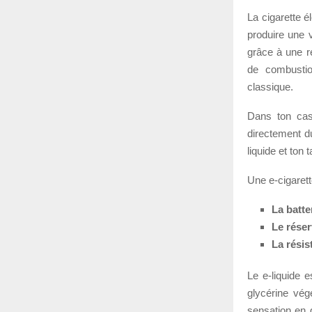
La cigarette é
produire une v
grâce à une ré
de combustio
classique.
Dans ton cas
directement du
liquide et ton 
Une e-cigarett
La batte
Le réser
La résis
Le e-liquide 
glycérine vég
sensation en 