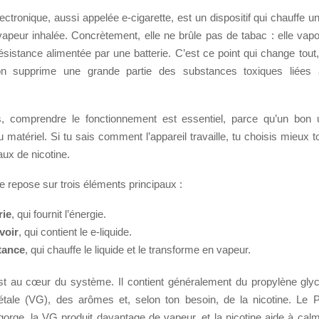
lectronique, aussi appelée e-cigarette, est un dispositif qui chauffe un
apeur inhalée. Concrètement, elle ne brûle pas de tabac : elle vapo
sistance alimentée par une batterie. C’est ce point qui change tout
n supprime une grande partie des substances toxiques liées à
, comprendre le fonctionnement est essentiel, parce qu’un bon
 matériel. Si tu sais comment l’appareil travaille, tu choisis mieux 
taux de nicotine.
e repose sur trois éléments principaux :
rie
, qui fournit l’énergie.
voir
, qui contient le e-liquide.
tance
, qui chauffe le liquide et le transforme en vapeur.
est au cœur du système. Il contient généralement du propylène glyc
étale (VG), des arômes et, selon ton besoin, de la nicotine. Le 
gorge, la VG produit davantage de vapeur, et la nicotine aide à cal