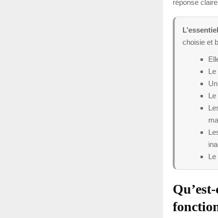
réponse claire
L’essentiel
choisie et b
Ell
Le 
Un 
Le 
Le
ma
Les
ina
Le 
Qu’est-
fonction