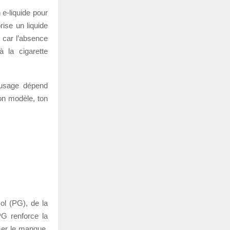
 e-liquide pour
rise un liquide
, car l’absence
 la cigarette
 usage dépend
ton modèle, ton
ol (PG), de la
PG renforce la
mer le manque.