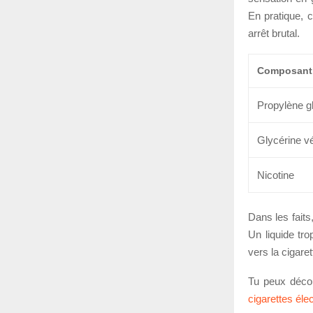
En pratique, c
arrêt brutal.
Composant
Propylène g
Glycérine v
Nicotine
Dans les faits
Un liquide tro
vers la cigare
Tu peux déco
cigarettes éle