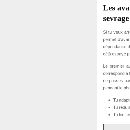
Les ava
sevrage
Si tu veux arr
permet d’avanc
dépendance de
déjà essayé pl
Le premier av
correspond à t
ne passes pas
pendant la pha
Tu adapt
Tu rédui
Tu limite