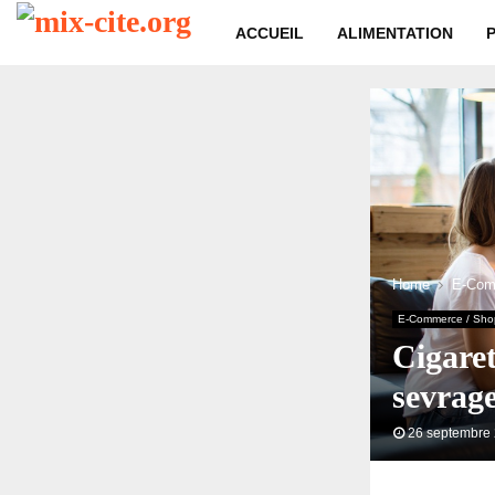
ACCUEIL
ALIMENTATION
Home
E-Com
E-Commerce / Sho
Cigaret
sevrag
26 septembre