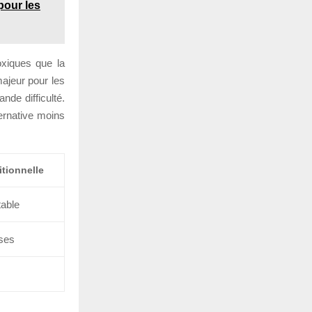
pour les
oxiques que la
majeur pour les
de difficulté.
ernative moins
itionnelle
table
ses