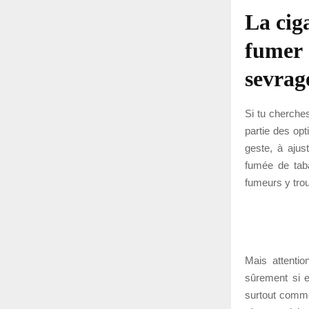
La cig
fumer 
sevrag
Si tu cherches
partie des opt
geste, à ajus
fumée de taba
fumeurs y trou
Mais attentio
sûrement si e
surtout commen