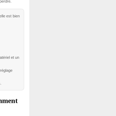
perdre.
elle est bien
tériel et un
 réglage
.
omment