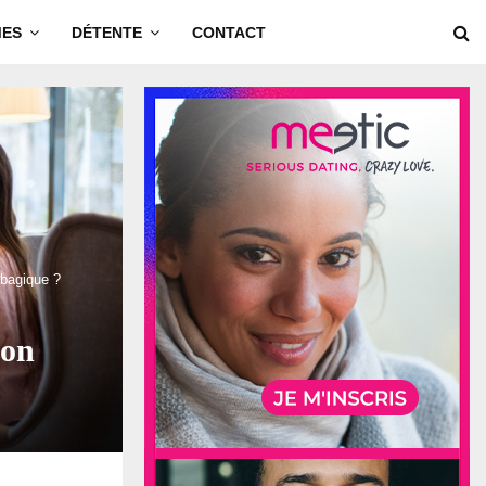
MES
DÉTENTE
CONTACT
abagique ?
son