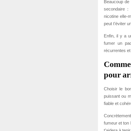
Beaucoup de pe
secondaire :
nicotine elle-
peut t’éviter u
Enfin, il y a
fumer un paq
récurrentes et
Comment
pour ar
Choisir le bo
puissant ou ma
fiable et cohé
Concrètement,
fumeur et ton 
t’aidera à teni