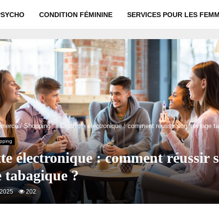
PSYCHO
CONDITION FÉMININE
SERVICES POUR LES FEM
merce / Shopping
Cigarette électronique : comment réussir son sevrage t
pping
te électronique : comment réussir 
e tabagique ?
 2025
202