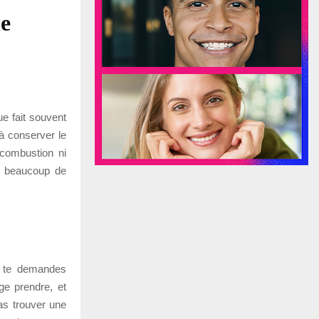
de
ue fait souvent
 à conserver le
 combustion ni
oi beaucoup de
tu te demandes
ge prendre, et
vas trouver une