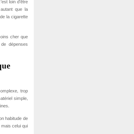
est loin d’être
autant que la
de la cigarette
moins cher que
s de dépenses
que
complexe, trop
atériel simple,
ines.
on habitude de
 mais celui qui