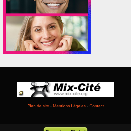
Plan de site
-
Mentions Légales
-
Contact