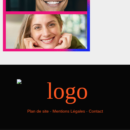
Plan de site
-
Mentions Légales
-
Contact