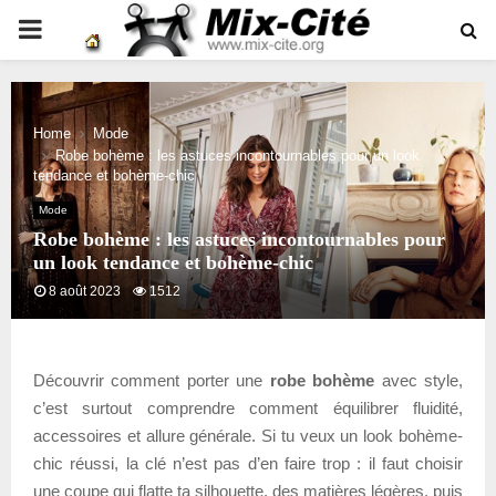
PRIMARY
MENU
Home
Mode
Robe bohème : les astuces incontournables pour un look
tendance et bohème-chic
Mode
Robe bohème : les astuces incontournables pour
un look tendance et bohème-chic
8 août 2023
1512
Découvrir comment porter une
robe bohème
avec style,
c’est surtout comprendre comment équilibrer fluidité,
accessoires et allure générale. Si tu veux un look bohème-
chic réussi, la clé n’est pas d’en faire trop : il faut choisir
une coupe qui flatte ta silhouette, des matières légères, puis