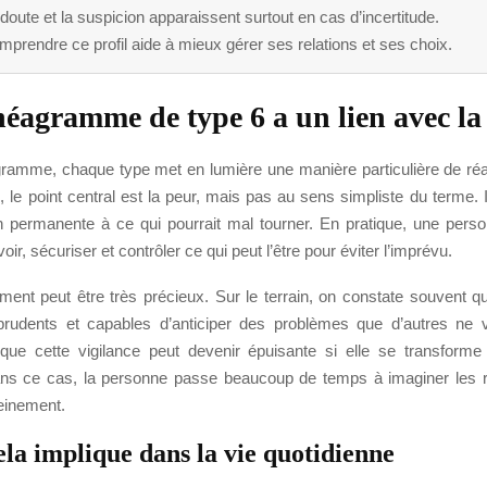
doute et la suspicion apparaissent surtout en cas d’incertitude.
prendre ce profil aide à mieux gérer ses relations et ses choix.
éagramme de type 6 a un lien avec la
ramme, chaque type met en lumière une manière particulière de ré
, le point central est la peur, mais pas au sens simpliste du terme. Il
on permanente à ce qui pourrait mal tourner. En pratique, une pers
ir, sécuriser et contrôler ce qui peut l’être pour éviter l’imprévu.
ent peut être très précieux. Sur le terrain, on constate souvent qu
 prudents et capables d’anticiper des problèmes que d’autres ne 
 que cette vigilance peut devenir épuisante si elle se transforme
ns ce cas, la personne passe beaucoup de temps à imaginer les r
einement.
ela implique dans la vie quotidienne