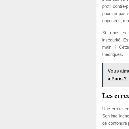
profil contre-
pour ne pas s
opposées, mai
Si tu hésites
insécurité. E
main ? Cette
théoriques.
Vous aime
à Paris ?
Les erreu
Une erreur co
Son intelligenc
de confondre p