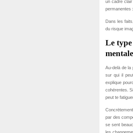
un cadre clair
permanentes : à
Dans les faits
du risque imag
Le type 
mental
Au-delà de la 
sur qui il pe
explique pour
cohérentes. Si
peut te fatigu
Concrètement,
par des compo
se sent beauco
les changemen