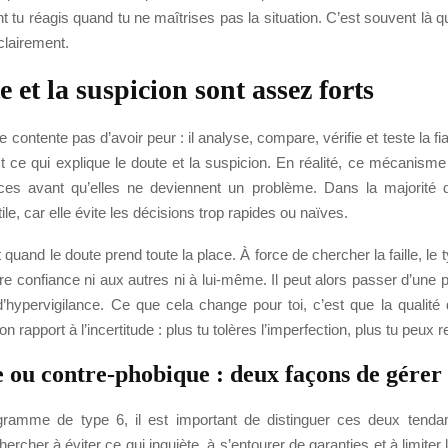
t tu réagis quand tu ne maîtrises pas la situation. C’est souvent là q
 clairement.
 et la suspicion sont assez forts
 contente pas d’avoir peur : il analyse, compare, vérifie et teste la fia
st ce qui explique le doute et la suspicion. En réalité, ce mécanisme
ces avant qu’elles ne deviennent un problème. Dans la majorité 
ile, car elle évite les décisions trop rapides ou naïves.
 quand le doute prend toute la place. À force de chercher la faille, le t
ire confiance ni aux autres ni à lui-même. Il peut alors passer d’une
’hypervigilance. Ce que cela change pour toi, c’est que la qualité
 rapport à l’incertitude : plus tu tolères l’imperfection, plus tu peux r
 ou contre-phobique : deux façons de gérer 
ramme de type 6, il est important de distinguer ces deux tendan
ercher à éviter ce qui inquiète, à s’entourer de garanties et à limiter 