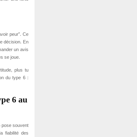
avoir peur”. Ce
ue décision. En
emander un avis
ès se joue.
itude, plus tu
on du type 6 :
pe 6 au
 6 pose souvent
 fiabilité des