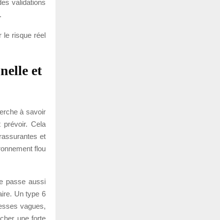
des validations
.
 le risque réel
nelle et
herche à savoir
 prévoir. Cela
rassurantes et
ironnement flou
le passe aussi
ire. Un type 6
omesses vagues,
cher une forte