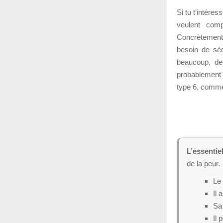
Si tu t’intére
veulent comp
Concrètement, 
besoin de sécu
beaucoup, de 
probablement 
type 6, commen
L’essentiel
de la peur.
Le 
Il 
Sa 
Il 