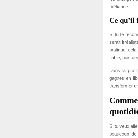
méfiance.
Ce qu’il 
Si tu te recon
serait irréali
pratique, cela
fiable, puis d
Dans la prati
gagnes en lib
transformer une
Commen
quotidi
Si tu veux all
beaucoup de q