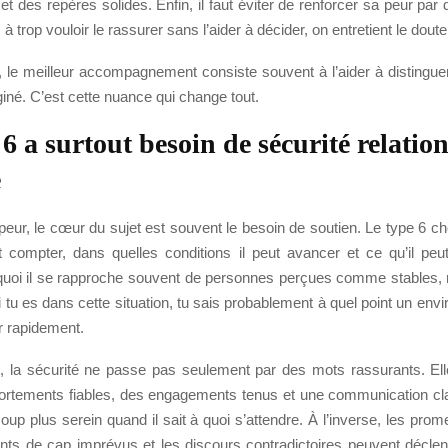
 et des repères solides. Enfin, il faut éviter de renforcer sa peur par 
 trop vouloir le rassurer sans l’aider à décider, on entretient le doute
, le meilleur accompagnement consiste souvent à l’aider à distinguer
iné. C’est cette nuance qui change tout.
6 a surtout besoin de sécurité relation
e
peur, le cœur du sujet est souvent le besoin de soutien. Le type 6 c
ut compter, dans quelles conditions il peut avancer et ce qu’il peut
quoi il se rapproche souvent de personnes perçues comme stables, 
 tu es dans cette situation, tu sais probablement à quel point un env
er rapidement.
 la sécurité ne passe pas seulement par des mots rassurants. El
rtements fiables, des engagements tenus et une communication cla
up plus serein quand il sait à quoi s’attendre. À l’inverse, les pr
ts de cap imprévus et les discours contradictoires peuvent déclen