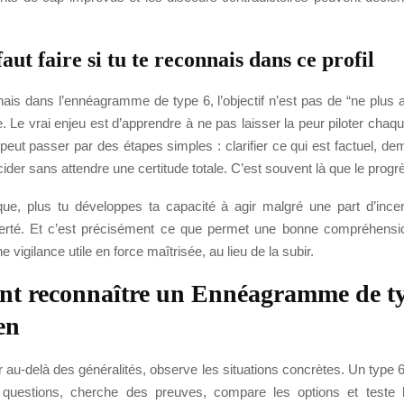
faut faire si tu te reconnais dans ce profil
nais dans l’ennéagramme de type 6, l’objectif n’est pas de “ne plus 
ste. Le vrai enjeu est d’apprendre à ne pas laisser la peur piloter chaq
 peut passer par des étapes simples : clarifier ce qui est factuel, d
écider sans attendre une certitude totale. C’est souvent là que le progr
que, plus tu développes ta capacité à agir malgré une part d’incert
erté. Et c’est précisément ce que permet une bonne compréhensi
 vigilance utile en force maîtrisée, au lieu de la subir.
t reconnaître un Ennéagramme de ty
en
er au-delà des généralités, observe les situations concrètes. Un type
uestions, cherche des preuves, compare les options et teste la