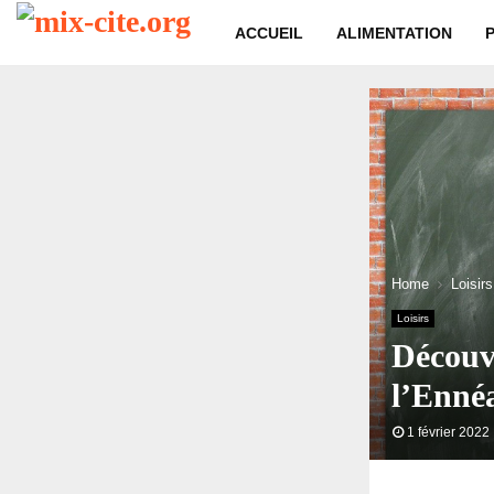
ACCUEIL
ALIMENTATION
Home
Loisirs
Loisirs
Découvr
l’Enné
1 février 2022