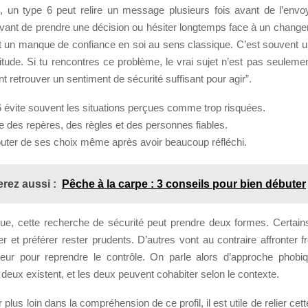
 un type 6 peut relire un message plusieurs fois avant de l’env
avant de prendre une décision ou hésiter longtemps face à un change
 un manque de confiance en soi au sens classique. C’est souvent 
rtitude. Si tu rencontres ce problème, le vrai sujet n’est pas seulemen
retrouver un sentiment de sécurité suffisant pour agir”.
6 évite souvent les situations perçues comme trop risquées.
he des repères, des règles et des personnes fiables.
douter de ses choix même après avoir beaucoup réfléchi.
rez aussi :
Pêche à la carpe : 3 conseils pour bien débuter
que, cette recherche de sécurité peut prendre deux formes. Certain
er et préférer rester prudents. D’autres vont au contraire affronter 
 peur pour reprendre le contrôle. On parle alors d’approche phobi
deux existent, et les deux peuvent cohabiter selon le contexte.
r plus loin dans la compréhension de ce profil, il est utile de relier c