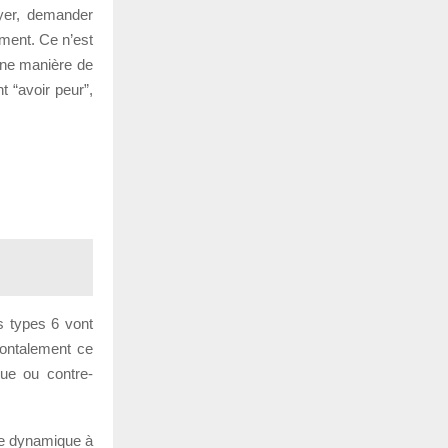
oyer, demander
ment. Ce n’est
une manière de
t “avoir peur”,
s types 6 vont
frontalement ce
que ou contre-
ette dynamique à