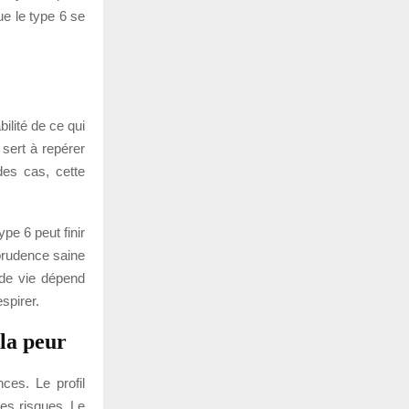
ue le type 6 se
bilité de ce qui
 sert à repérer
des cas, cette
ype 6 peut finir
 prudence saine
 de vie dépend
espirer.
la peur
ces. Le profil
les risques. Le