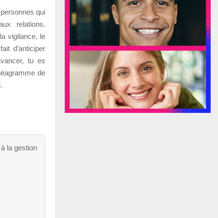
x personnes qui
ux relations.
a vigilance, le
ait d’anticiper
avancer, tu es
ennéagramme de
.
à la gestion