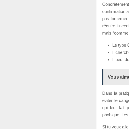
Concrètement,
confirmation 
pas forcément
réduire l’ince
mais “comment 
Le type 
Il cherc
Il peut 
Vous aime
Dans la prati
éviter le dang
qui leur fait
phobique. Les 
Si tu veux alle