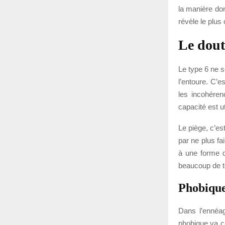
la manière don
révèle le plus
Le doute
Le type 6 ne se
l’entoure. C’e
les incohéren
capacité est ut
Le piège, c’est
par ne plus fa
à une forme d
beaucoup de ton
Phobique
Dans l’ennéag
phobique va ch