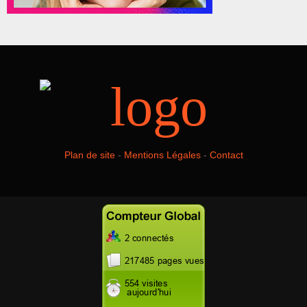
Plan de site
-
Mentions Légales
-
Contact