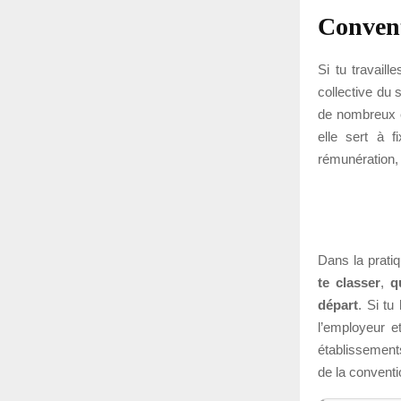
Convent
Si tu travaill
collective du 
de nombreux é
elle sert à f
rémunération, 
Dans la pratiq
te classer
,
q
départ
. Si tu
l’employeur e
établissement
de la conventi