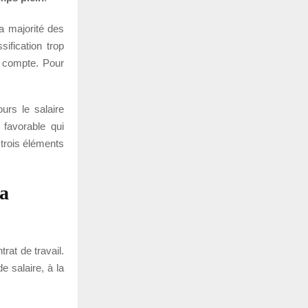
la majorité des
ification trop
e compte. Pour
urs le salaire
 favorable qui
r trois éléments
la
rat de travail.
e salaire, à la