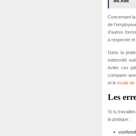
Concernant l
de l’employeu
d’autres forme
à respecter e
Dans la prati
indemnité oub
éviter ces piè
comparer avec 
et le
mode de 
Les err
Si tu travaill
la pratique :
confondre