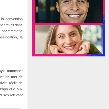
, la convention
de travail dans
 Concrètement,
sification, la
ayé
,
comment
ent en cas de
ivité réelle de
s’applique aux
rises relevant