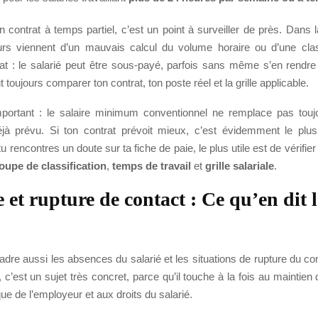
n contrat à temps partiel, c’est un point à surveiller de près. Dans 
urs viennent d’un mauvais calcul du volume horaire ou d’une class
at : le salarié peut être sous-payé, parfois sans même s’en rendr
aut toujours comparer ton contrat, ton poste réel et la grille applicable.
mportant : le salaire minimum conventionnel ne remplace pas toujo
éjà prévu. Si ton contrat prévoit mieux, c’est évidemment le plus
tu rencontres un doute sur ta fiche de paie, le plus utile est de vérifie
oupe de classification
,
temps de travail
et
grille salariale
.
 et rupture de contact : Ce qu’en dit 
e aussi les absences du salarié et les situations de rupture du cont
, c’est un sujet très concret, parce qu’il touche à la fois au maintien d
que de l’employeur et aux droits du salarié.