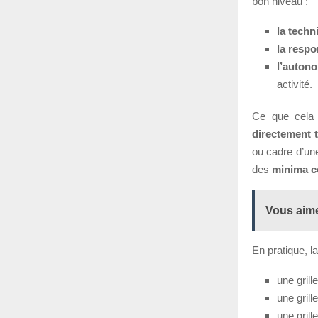
bon niveau :
la techn
la respo
l’auton
activité.
Ce que cela 
directement 
ou cadre d’une
des
minima c
Vous aime
En pratique, l
une grill
une grill
une grill