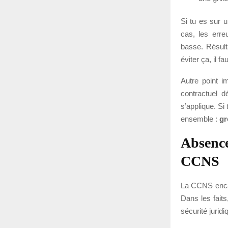
Si tu es sur u
cas, les erre
basse. Résult
éviter ça, il f
Autre point i
contractuel d
s’applique. Si 
ensemble :
gr
Absence
CCNS
La CCNS encadr
Dans les faits
sécurité juridi