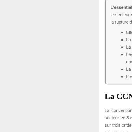
L’essentiel
le secteur 
la rupture 
Ell
La 
La 
Le
en
La 
Les
La CCNS
La convention
secteur en
8 
sur trois crit