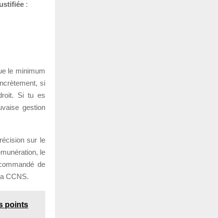
ustifiée
:
 que le minimum
ncrètement, si
roit. Si tu es
uvaise gestion
récision sur le
munération, le
 recommandé de
e la CCNS.
s points