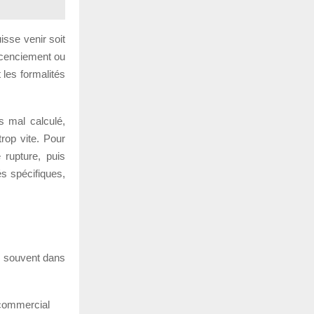
uisse venir soit
icenciement ou
 les formalités
s mal calculé,
rop vite. Pour
e rupture, puis
és spécifiques,
re souvent dans
 commercial