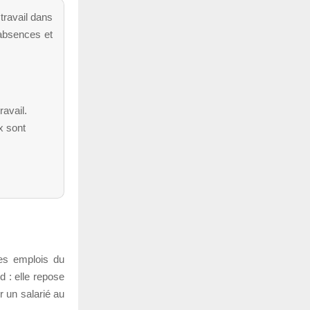
travail dans
s absences et
ravail.
x sont
les emplois du
rd : elle repose
r un salarié au