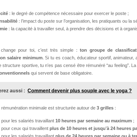
icité
: le degré de compétence nécessaire pour exercer le poste ;
nsabilité
: l’impact du poste sur l’organisation, les pratiquants ou la sé
omie
: la capacité à travailler seul, à prendre des décisions et à organ
change pour toi, c’est très simple :
ton groupe de classificat
ton salaire minimum
. Si tu es coach, éducateur sportif, animateur, 
 structure sportive, tu n’es pas censé être rémunéré “au feeling”. 
onventionnels
qui servent de base obligatoire.
rez aussi :
Comment devenir plus souple avec le yoga ?
a rémunération minimale est structurée autour de
3 grilles
:
e pour les salariés travaillant
10 heures par semaine au maximum
;
e pour ceux qui travaillent
plus de 10 heures et jusqu’à 24 heures p
e pour les salariés travaillant
plus de 24 heures par semaine ou à te