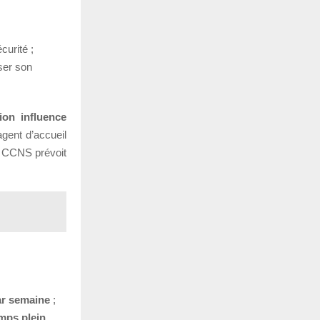
curité ;
iser son
ion influence
agent d’accueil
La CCNS prévoit
ar semaine
;
mps plein
.