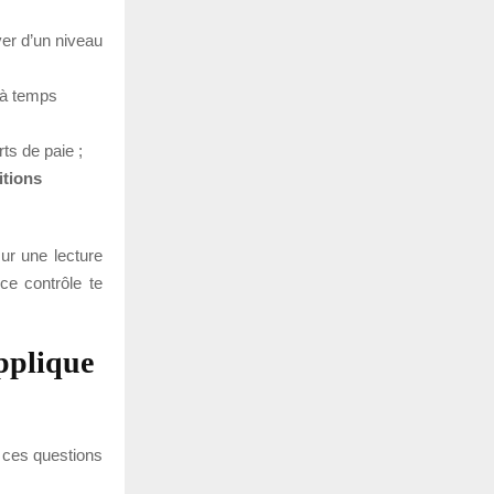
ver d’un niveau
 à temps
ts de paie ;
itions
sur une lecture
ce contrôle te
pplique
i ces questions