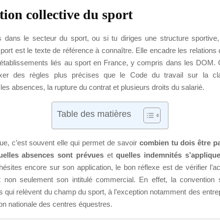
ion collective du sport
es dans le secteur du sport, ou si tu diriges une structure sportive
sport est le texte de référence à connaître. Elle encadre les relations 
tablissements liés au sport en France, y compris dans les DOM.
ixer des règles plus précises que le Code du travail sur la clas
les absences, la rupture du contrat et plusieurs droits du salarié.
Table des matières
ue, c’est souvent elle qui permet de savoir
combien tu dois être p
uelles absences sont prévues
et
quelles indemnités s’appliqu
 hésites encore sur son application, le bon réflexe est de vérifier l’act
t non seulement son intitulé commercial. En effet, la convention 
s qui relèvent du champ du sport, à l’exception notamment des entrep
on nationale des centres équestres.