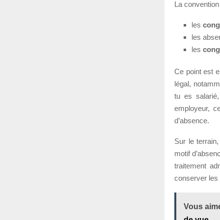
La convention
les
cong
les abs
les
cong
Ce point est e
légal, notamm
tu es salarié
employeur, ce
d’absence.
Sur le terrain
motif d’absen
traitement ad
conserver les j
Vous aime
de vue