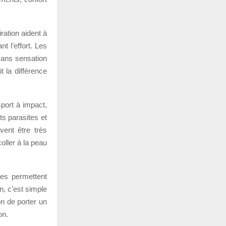
ration aident à
t l’effort. Les
 sans sensation
t la différence
sport à impact,
ts parasites et
uvent être très
oller à la peau
ées permettent
n, c’est simple
on de porter un
on.