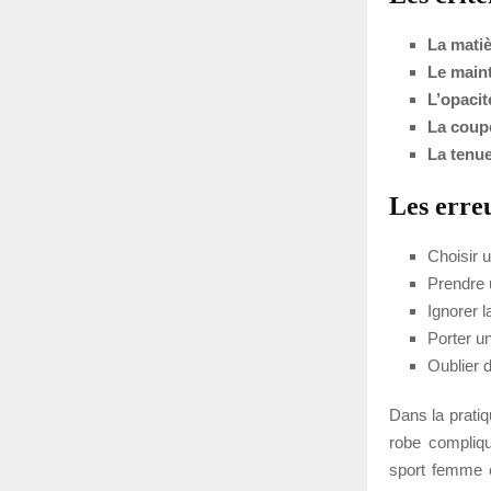
La matiè
Le maint
L’opacit
La coup
La tenue
Les erreu
Choisir 
Prendre 
Ignorer l
Porter u
Oublier d
Dans la pratiq
robe compliqu
sport femme él