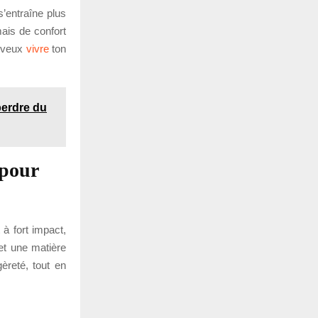
’entraîne plus
ais de confort
u veux
vivre
ton
perdre du
 pour
 à fort impact,
 et une matière
èreté, tout en