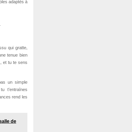
bles adaptés à
n
su qui gratte,
une tenue bien
, et tu te sens
pas un simple
u t’entraînes
éances rend les
salle de