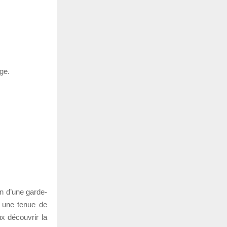
ge.
in d’une garde-
e une tenue de
ux découvrir la