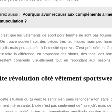
rez aussi :
Pourquoi avoir recours aux compléments alime
a musculation ?
, c’est que les vêtements de sport pour femme ne sont pas toujou
s. On trouve souvent soit des pièces très techniques mais peu harm
 jolis mais peu adaptés à l’intensité sportive. C’est précisément là
eut faire la différence, en proposant des shorts, des tops, des bra
 restent cohérents visuellement tout en répondant aux besoin
ite révolution côté vêtement sportswe
cette situation où tu veux te sentir bien sans renoncer à ton style,
rement intéressante. L’idée n’est pas seulement de “faire joli”, mais d
suivent la réalité du terrain : transpiration, amplitude, soutien, frott