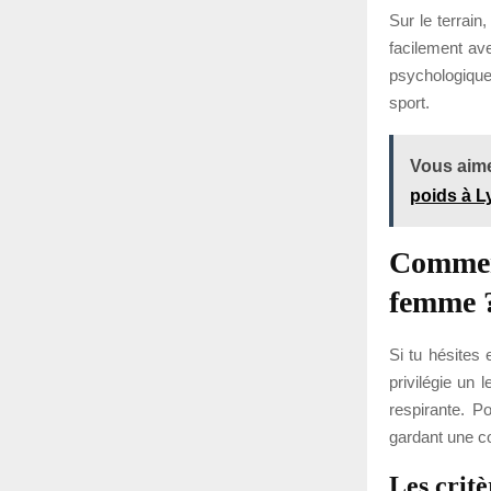
Sur le terrai
facilement av
psychologique
sport.
Vous aime
poids à L
Comment
femme 
Si tu hésites 
privilégie un 
respirante. P
gardant une c
Les critè