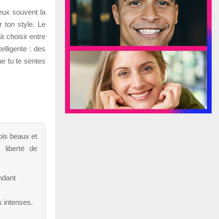
eux souvent la
 ton style. Le
 choisir entre
elligente : des
ue tu te sentes
ois beaux et
a liberté de
ndant
s intenses.