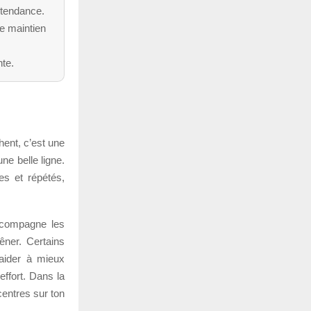
 tendance.
de maintien
nte.
ent, c’est une
ne belle ligne.
es et répétés,
accompagne les
êner. Certains
aider à mieux
effort. Dans la
entres sur ton