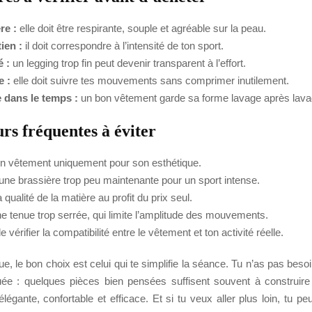
re :
elle doit être respirante, souple et agréable sur la peau.
ien :
il doit correspondre à l’intensité de ton sport.
é :
un legging trop fin peut devenir transparent à l’effort.
e :
elle doit suivre tes mouvements sans comprimer inutilement.
 dans le temps :
un bon vêtement garde sa forme lavage après lava
rs fréquentes à éviter
un vêtement uniquement pour son esthétique.
une brassière trop peu maintenante pour un sport intense.
a qualité de la matière au profit du prix seul.
ne tenue trop serrée, qui limite l’amplitude des mouvements.
e vérifier la compatibilité entre le vêtement et ton activité réelle.
ue, le bon choix est celui qui te simplifie la séance. Tu n’as pas beso
ée : quelques pièces bien pensées suffisent souvent à construir
égante, confortable et efficace. Et si tu veux aller plus loin, tu pe