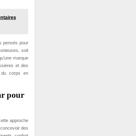
ntaires
rs pensés pour
onieuses, soit
 qu’une marque
ssières et des
s du corps en
ar pour
 cette approche
e concevoir des
ements, confort