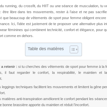
 du running, du crossfit, du HIIT ou une séance de musculation, tu v
être libre dans tes mouvements, rester à l’aise et ne pas sacrifier
st que beaucoup de vêtements de sport pour femme obligent encore à
mance. Ici, l’idée est justement de te proposer une alternative plus int
ear féminines qui combinent technicité, confort et élégance, pour q
ffort comme en dehors.
Table des matières
 a retenir :
si tu cherches des vêtements de sport pour femme à la f
s, il faut regarder le confort, la respirabilité, le maintien et l
t.
 leggings techniques facilitent les mouvements et limitent la gêne pe
fort.
 matières anti-transpiration améliorent le confort pendant les séance
 bonne brassière apporte du maintien et réduit l’inconfort.