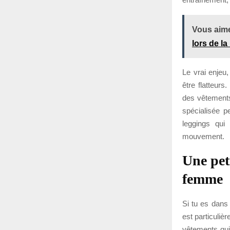
Vous aime
lors de l
Le vrai enjeu
être flatteur
des vêtements
spécialisée p
leggings qui
mouvement.
Une pet
femme
Si tu es dans 
est particuliè
vêtements qui 