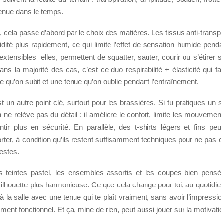
tenue dans le temps.
cela passe d’abord par le choix des matières. Les tissus anti-transpi
dité plus rapidement, ce qui limite l’effet de sensation humide pendan
extensibles, elles, permettent de squatter, sauter, courir ou s’étirer
ns la majorité des cas, c’est ce duo respirabilité + élasticité qui fai
e qu’on subit et une tenue qu’on oublie pendant l’entraînement.
t un autre point clé, surtout pour les brassières. Si tu pratiques un 
 ne relève pas du détail : il améliore le confort, limite les mouvemen
ntir plus en sécurité. En parallèle, des t-shirts légers et fins pe
rter, à condition qu’ils restent suffisamment techniques pour ne pas c
estes.
es teintes pastel, les ensembles assortis et les coupes bien pens
silhouette plus harmonieuse. Ce que cela change pour toi, au quotidie
r à la salle avec une tenue qui te plaît vraiment, sans avoir l’impressi
ent fonctionnel. Et ça, mine de rien, peut aussi jouer sur la motivati