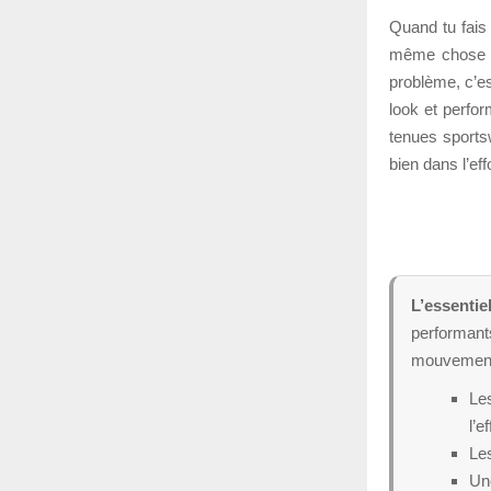
Quand tu fais
même chose : 
problème, c’e
look et perfor
tenues sportsw
bien dans l’e
L’essentiel
performant
mouvemen
Les
l’ef
Les
Une