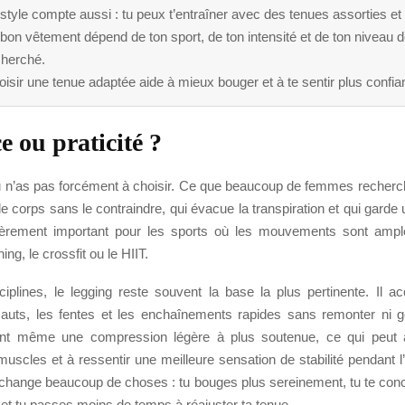
style compte aussi : tu peux t’entraîner avec des tenues assorties et
bon vêtement dépend de ton sport, de ton intensité et de ton niveau 
cherché.
isir une tenue adaptée aide à mieux bouger et à te sentir plus confia
e ou praticité ?
tu n’as pas forcément à choisir. Ce que beaucoup de femmes recherch
 le corps sans le contraindre, qui évacue la transpiration et qui garde u
lièrement important pour les sports où les mouvements sont ampl
ng, le crossfit ou le HIIT.
iplines, le legging reste souvent la base la plus pertinente. Il 
 sauts, les fentes et les enchaînements rapides sans remonter ni g
ent même une compression légère à plus soutenue, ce qui peut 
muscles et à ressentir une meilleure sensation de stabilité pendant l’
a change beaucoup de choses : tu bouges plus sereinement, tu te conc
et tu passes moins de temps à réajuster ta tenue.