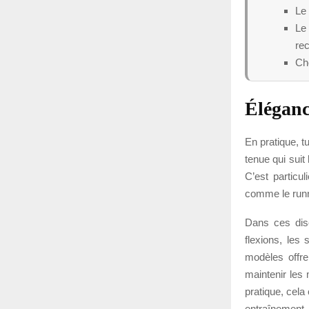
Le 
Le 
re
Cho
Éléganc
En pratique, 
tenue qui suit
C’est particu
comme le runni
Dans ces disc
flexions, les
modèles offr
maintenir les 
pratique, cel
entraînement, 