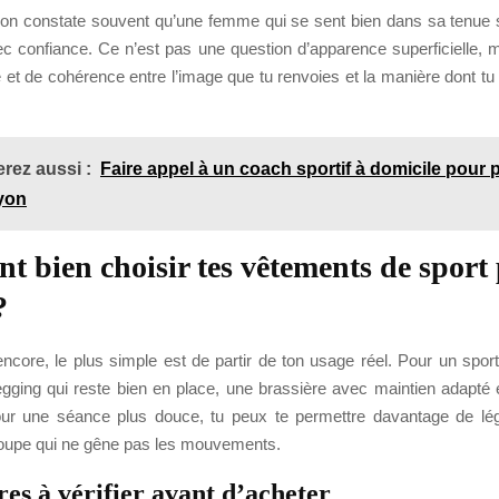
n, on constate souvent qu’une femme qui se sent bien dans sa tenue s
ec confiance. Ce n’est pas une question d’apparence superficielle, m
 et de cohérence entre l’image que tu renvoies et la manière dont t
rez aussi :
Faire appel à un coach sportif à domicile pour 
yon
 bien choisir tes vêtements de sport
?
encore, le plus simple est de partir de ton usage réel. Pour un sport
legging qui reste bien en place, une brassière avec maintien adapté
our une séance plus douce, tu peux te permettre davantage de lég
oupe qui ne gêne pas les mouvements.
res à vérifier avant d’acheter