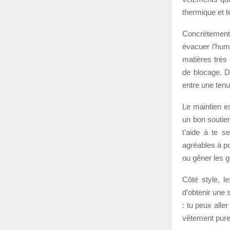
thermique et 
Concrètement, 
évacuer l’humi
matières très 
de blocage. Da
entre une tenu
Le maintien es
un bon soutien
t’aide à te se
agréables à po
ou gêner les g
Côté style, l
d’obtenir une 
: tu peux alle
vêtement purem