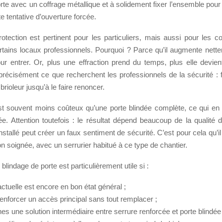
orte avec un coffrage métallique et à solidement fixer l’ensemble pou
 tentative d’ouverture forcée.
otection est pertinent pour les particuliers, mais aussi pour les 
rtains locaux professionnels. Pourquoi ? Parce qu’il augmente nett
ur entrer. Or, plus une effraction prend du temps, plus elle devien
t précisément ce que recherchent les professionnels de la sécurité : 
ioleur jusqu’à le faire renoncer.
st souvent moins coûteux qu’une porte blindée complète, ce qui en f
ée. Attention toutefois : le résultat dépend beaucoup de la qualité 
nstallé peut créer un faux sentiment de sécurité. C’est pour cela qu’il f
on soignée, avec un serrurier habitué à ce type de chantier.
 blindage de porte est particulièrement utile si :
actuelle est encore en bon état général ;
renforcer un accès principal sans tout remplacer ;
es une solution intermédiaire entre serrure renforcée et porte blindée 