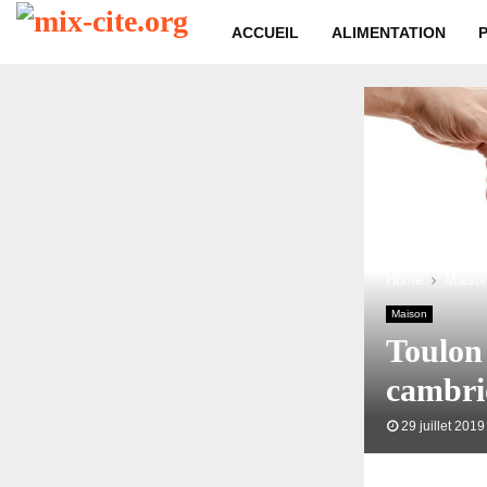
ACCUEIL
ALIMENTATION
Home
Maiso
Maison
Toulon 
cambri
29 juillet 2019