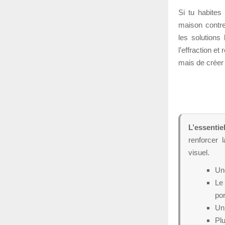
Si tu habite
maison contre
les solutions
l’effraction et
mais de créer 
L’essentie
renforcer 
visuel.
Une
Le 
por
Un 
Plu