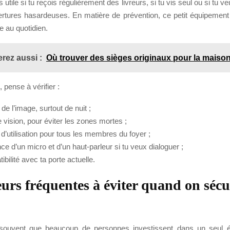
ès utile si tu reçois régulièrement des livreurs, si tu vis seul ou si tu
vertures hasardeuses. En matière de prévention, ce petit équipement 
e au quotidien.
rez aussi :
Où trouver des sièges originaux pour la maiso
pense à vérifier :
é de l’image, surtout de nuit ;
e vision, pour éviter les zones mortes ;
té d’utilisation pour tous les membres du foyer ;
ce d’un micro et d’un haut-parleur si tu veux dialoguer ;
ibilité avec ta porte actuelle.
eurs fréquentes à éviter quand on sécu
souvent que beaucoup de personnes investissent dans un seul 