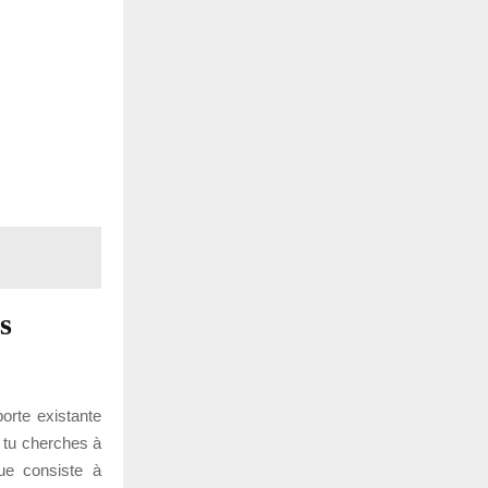
s
porte existante
 tu cherches à
que consiste à