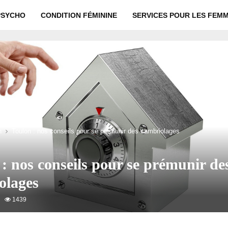
PSYCHO
CONDITION FÉMININE
SERVICES POUR LES FEM
n
Toulon : nos conseils pour se prémunir des cambriolages
: nos conseils pour se prémunir de
olages
1439