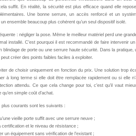
la suffit. En réalité, la sécurité est plus efficace quand elle repos
lémentaires. Une bonne serrure, un accès renforcé et un systèm
 un ensemble beaucoup plus cohérent qu’un seul dispositif isolé.
réquente : négliger la pose. Même le meilleur matériel perd une grand
st mal installé. C’est pourquoi il est recommandé de faire intervenir un
n blindage de porte ou une serrure haute sécurité. Dans la pratique, u
peut créer des points faibles faciles à exploiter.
éviter de choisir uniquement en fonction du prix. Une solution trop 
er à long terme si elle doit être remplacée rapidement ou si elle n
tection attendu. Ce que cela change pour toi, c’est qu’il vaut mieu
le qu’en simple coût d’achat.
 plus courants sont les suivants :
’une vieille porte suffit avec une serrure neuve ;
a certification et le niveau de résistance ;
er un équipement sans vérification de l’existant ;