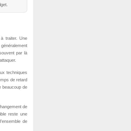
dget.
à traiter. Une
e généralement
souvent par là
attaquer.
aux techniques
temps de retard
ge beaucoup de
 changement de
ible reste une
r l’ensemble de