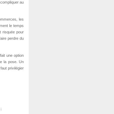
r compliquer au
commerces, les
ement le temps
t risquée pour
faire perdre du
ait une option
de la pose. Un
aut privilégier
;