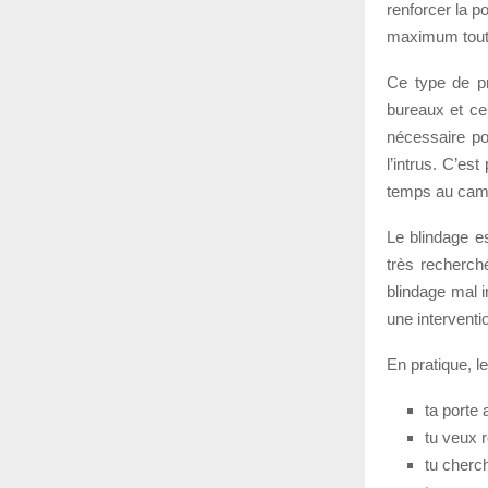
renforcer la p
maximum toute
Ce type de pr
bureaux et ce
nécessaire po
l’intrus. C’es
temps au cambr
Le blindage e
très recherch
blindage mal i
une interventi
En pratique, le
ta porte 
tu veux 
tu cherch