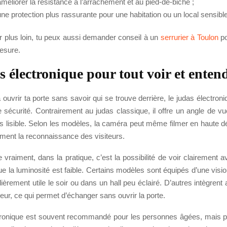
méliorer la résistance à l’arrachement et au pied-de-biche ;
ne protection plus rassurante pour une habitation ou un local sensible
er plus loin, tu peux aussi demander conseil à un
serrurier à Toulon
po
mesure.
s électronique pour tout voir et enten
à ouvrir ta porte sans savoir qui se trouve derrière, le judas électron
e sécurité. Contrairement au judas classique, il offre un angle de vu
 lisible. Selon les modèles, la caméra peut même filmer en haute déf
ement la reconnaissance des visiteurs.
vraiment, dans la pratique, c’est la possibilité de voir clairement av
e la luminosité est faible. Certains modèles sont équipés d’une visi
ulièrement utile le soir ou dans un hall peu éclairé. D’autres intègrent
leur, ce qui permet d’échanger sans ouvrir la porte.
tronique est souvent recommandé pour les personnes âgées, mais 