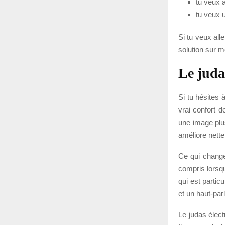
tu veux a
tu veux u
Si tu veux all
solution sur 
Le juda
Si tu hésites 
vrai confort d
une image plus
améliore nett
Ce qui change 
compris lorsqu
qui est partic
et un haut-par
Le judas élec