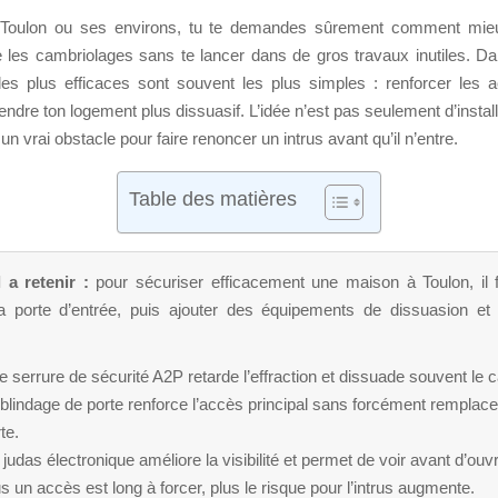
s Toulon ou ses environs, tu te demandes sûrement comment mieu
 les cambriolages sans te lancer dans de gros travaux inutiles. Dan
 les plus efficaces sont souvent les plus simples : renforcer les a
 rendre ton logement plus dissuasif. L’idée n’est pas seulement d’instal
un vrai obstacle pour faire renoncer un intrus avant qu’il n’entre.
Table des matières
l a retenir :
pour sécuriser efficacement une maison à Toulon, il f
la porte d’entrée, puis ajouter des équipements de dissuasion et 
 serrure de sécurité A2P retarde l’effraction et dissuade souvent le 
blindage de porte renforce l’accès principal sans forcément remplacer
te.
judas électronique améliore la visibilité et permet de voir avant d’ouvri
s un accès est long à forcer, plus le risque pour l’intrus augmente.