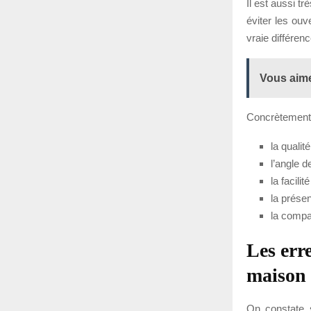
Il est aussi tr
éviter les ou
vraie différenc
Vous aime
Concrètement, 
la qualit
l’angle d
la facili
la présen
la compat
Les err
maison
On constate 