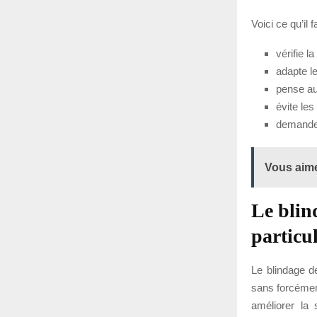
Voici ce qu’il 
vérifie l
adapte l
pense aus
évite le
demande u
Vous aime
Le blind
particul
Le blindage de
sans forcémen
améliorer la 