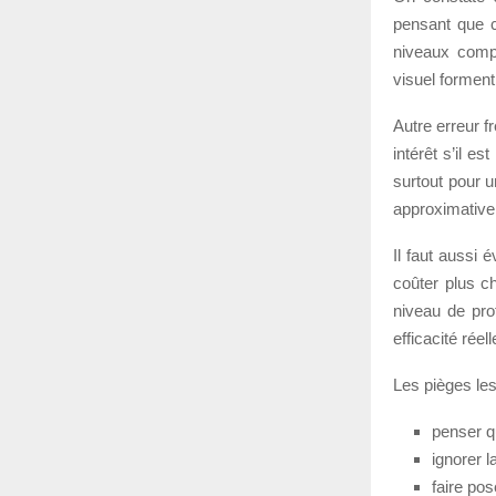
pensant que ce
niveaux comp
visuel forment
Autre erreur f
intérêt s’il e
surtout pour u
approximative 
Il faut aussi 
coûter plus ch
niveau de pro
efficacité réel
Les pièges les
penser qu
ignorer l
faire pos