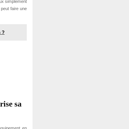
 veux simplement
peut faire une
n ?
rise sa
équipement en