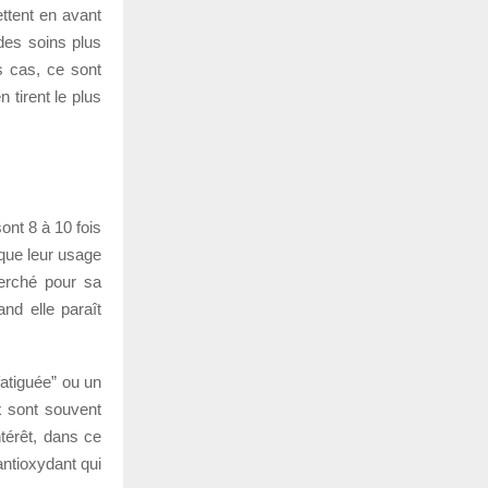
ettent en avant
des soins plus
s cas, ce sont
 tirent le plus
ont 8 à 10 fois
ique leur usage
herché pour sa
nd elle paraît
fatiguée” ou un
x sont souvent
térêt, dans ce
antioxydant qui