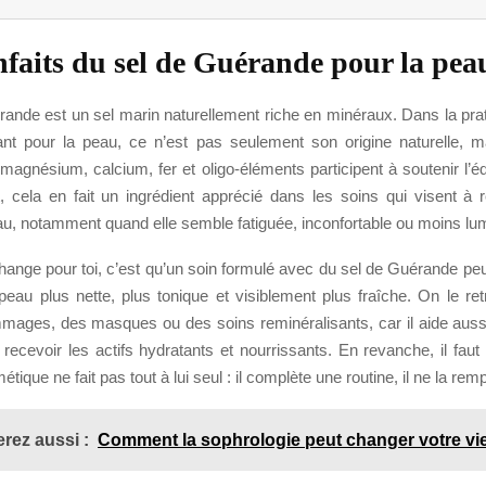
nfaits du sel de Guérande pour la pea
ande est un sel marin naturellement riche en minéraux. Dans la prat
ant pour la peau, ce n’est pas seulement son origine naturelle, m
magnésium, calcium, fer et oligo-éléments participent à soutenir l’éq
 cela en fait un ingrédient apprécié dans les soins qui visent à 
peau, notamment quand elle semble fatiguée, inconfortable ou moins lu
hange pour toi, c’est qu’un soin formulé avec du sel de Guérande peu
peau plus nette, plus tonique et visiblement plus fraîche. On le re
ages, des masques ou des soins reminéralisants, car il aide aussi
ecevoir les actifs hydratants et nourrissants. En revanche, il faut
tique ne fait pas tout à lui seul : il complète une routine, il ne la rem
rez aussi :
Comment la sophrologie peut changer votre vi