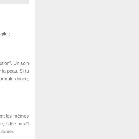
ile ;
ution”. Un soin
r la peau. Si tu
formule douce,
tent les mêmes
, l’idée paraît
cutanée.