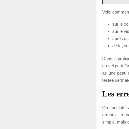
Voici comment 
sur le co
sur le vi
après us
de façon 
Dans la pratiq
au sel peut êtr
as une peau r
testée dermat
Les err
On constate s
erreurs. La pr
simple, mais da