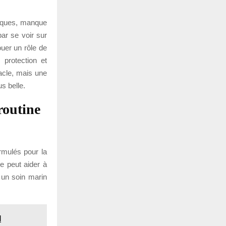
atiques, manque
par se voir sur
ouer un rôle de
 protection et
acle, mais une
s belle.
routine
ormulés pour la
e peut aider à
 un soin marin
l