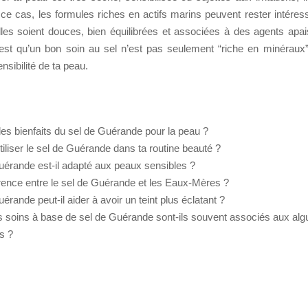
 ce cas, les formules riches en actifs marins peuvent rester intére
lles soient douces, bien équilibrées et associées à des agents apai
c’est qu’un bon soin au sel n’est pas seulement “riche en minéraux” 
nsibilité de ta peau.
les bienfaits du sel de Guérande pour la peau ?
liser le sel de Guérande dans ta routine beauté ?
uérande est-il adapté aux peaux sensibles ?
érence entre le sel de Guérande et les Eaux-Mères ?
érande peut-il aider à avoir un teint plus éclatant ?
s soins à base de sel de Guérande sont-ils souvent associés aux alg
s ?