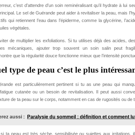
reur, c’est d’attendre d’un soin reminéralisant qu’il hydrate à lui seu
rincipal. Le sel de Guérande peut aider à revitaliser la peau, mais l’hy
tifs qui retiennent l’eau dans l’épiderme, comme la glycérine, l’aci
uiles végétales.
éviter de multiplier les exfoliations. Si tu utilises déjà des acides, d
 mécaniques, ajouter trop souvent un soin salin peut fragil
ontre que la régularité douce fonctionne mieux que l’intensité ponctue
l type de peau c’est le plus intéressa
rande est particulièrement pertinent si tu as une peau qui manqu
fatigue cutanée ou un besoin de revitalisation. Il peut aussi conve
exture de ta peau sur le corps, notamment en cas de rugosités ou de tei
rez aussi :
Paralysie du sommeil : définition et comment lu
i ta peau est très sèche, sensibilisée ou sujettes aux irritations, il