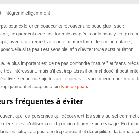
l’intégrer intelligemment :
rps, pour exfolier en douceur et retrouver une peau plus lisse ;
sage, uniquement avec une formule adaptée, car la peau y est plus frag
age, avec une crème hydratante pour renforcer le confort cutané ;
ponctuelle si ta peau est sensible, afin d’éviter toute surstimulation.
ue, le plus important est de ne pas confondre “naturel” et “sans préca
e très intéressant, mais s’il est trop abrasif ou mal dosé, il peut irrite
éactive, sèche ou sujette aux rougeurs, il vaut mieux choisir une 
ologiquement et adaptée à ton
type de peau
.
eurs fréquentes à éviter
ouvent que les personnes qui découvrent les soins au sel commet
emière, c’est d’utiliser un sel pur directement sur le visage. En théorie
ns les faits, cela peut être trop agressif et déséquilibrer la barrière 