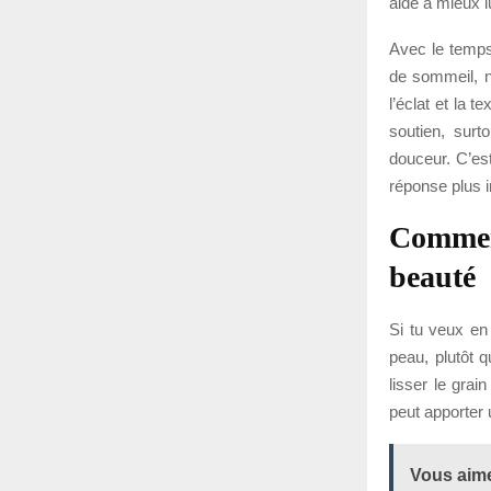
aide à mieux l
Avec le temps,
de sommeil, ne
l’éclat et la 
soutien, surt
douceur. C’es
réponse plus i
Comment
beauté
Si tu veux en 
peau, plutôt 
lisser le gra
peut apporter u
Vous aime