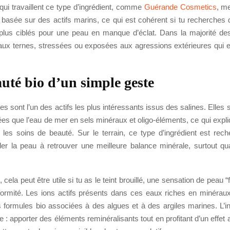
ui travaillent ce type d’ingrédient, comme
Guérande Cosmetics
, m
basée sur des actifs marins, ce qui est cohérent si tu recherches 
 plus ciblés pour une peau en manque d’éclat. Dans la majorité de
aux ternes, stressées ou exposées aux agressions extérieures qui en
uté bio d’un simple geste
 sont l’un des actifs les plus intéressants issus des salines. Elles s
es que l’eau de mer en sels minéraux et oligo-éléments, ce qui expl
 les soins de beauté. Sur le terrain, ce type d’ingrédient est rec
der la peau à retrouver une meilleure balance minérale, surtout qua
cela peut être utile si tu as le teint brouillé, une sensation de peau “
ormité. Les ions actifs présents dans ces eaux riches en minérau
s formules bio associées à des algues et à des argiles marines. L’in
e : apporter des éléments reminéralisants tout en profitant d’un effet 