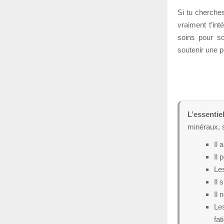
Si tu cherches
vraiment t’in
soins pour so
soutenir une p
L’essentiel
minéraux, s
Il 
Il 
Le
Il 
Il 
Les
fat