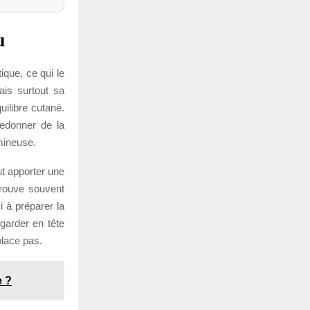
u
ique, ce qui le
ais surtout sa
uilibre cutané.
redonner de la
mineuse.
t apporter une
trouve souvent
 à préparer la
 garder en tête
place pas.
e ?