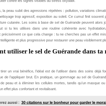
utter contre les signes visibles du stress oxydatif.
 la peau subit des agressions répétées : pollution, variations clim
ttoyage trop agressif, exposition au soleil. Ce cumul finit souvent 
texture cutanée. Les soins à base de sel de Guérande peuvent alors j
out si tu les utilises dans une routine cohérente avec hydratation,
t précisément ce que cela change : tu ne cherches pas un effet mir
ntelligente et plus progressive pour restaurer une peau visiblement plu
 utiliser le sel de Guérande dans ta 
tirer un vrai bénéfice, l’idéal est de l’utiliser dans des soins déjà f
que de l’appliquer brut. En pratique, un gommage au sel de Guérand
in de peau et à éliminer les cellules mortes, tandis qu’un masque ou
n effet plus confortant et revitalisant.
rez aussi :
30 citations sur le bonheur pour garder le mora