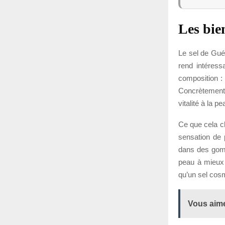
Les bie
Le sel de Guér
rend intéress
composition : 
Concrètement,
vitalité à la 
Ce que cela c
sensation de 
dans des gomm
peau à mieux r
qu’un sel cosmé
Vous aime