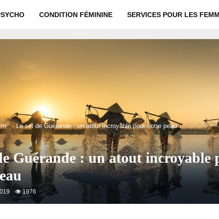
PSYCHO
CONDITION FÉMININE
SERVICES POUR LES FEM
tre
Le sel de Guérande : un atout incroyable pour notre peau
de Guérande : un atout incroyable 
peau
2019
1976