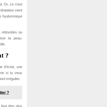
l. Or, ce n’est
dratation vient
de hyaluronique
es rétinoïdes ou
iser ta peau.
lle.
nt ?
e d’éclat, une
nir si tu veux
nt irrégulier.
tter ?
 faut être plus