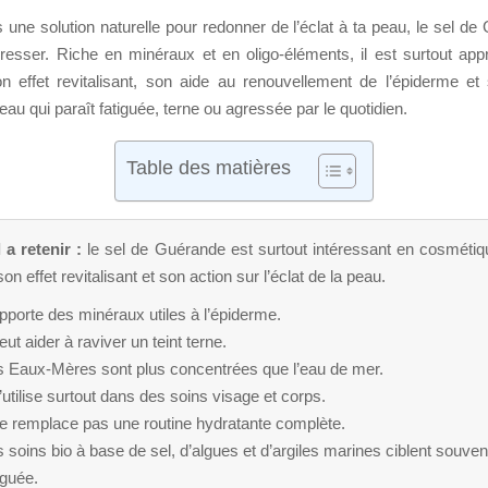
 une solution naturelle pour redonner de l’éclat à ta peau, le sel d
téresser. Riche en minéraux et en oligo-éléments, il est surtout app
n effet revitalisant, son aide au renouvellement de l’épiderme et
eau qui paraît fatiguée, terne ou agressée par le quotidien.
Table des matières
 a retenir :
le sel de Guérande est surtout intéressant en cosméti
on effet revitalisant et son action sur l’éclat de la peau.
apporte des minéraux utiles à l’épiderme.
peut aider à raviver un teint terne.
s Eaux-Mères sont plus concentrées que l’eau de mer.
s’utilise surtout dans des soins visage et corps.
ne remplace pas une routine hydratante complète.
 soins bio à base de sel, d’algues et d’argiles marines ciblent souven
iguée.