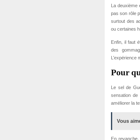
La deuxième er
pas son rôle p
surtout des ac
ou certaines h
Enfin, il faut 
des gommages
L’expérience m
Pour que
Le sel de Gué
sensation de 
améliorer la t
Vous aime
En revanche, s