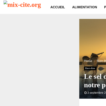
ACCUEIL
ALIMENTATION
Home
Bien-ê
Bien-être
Le sel 
notre 
3 septembre 