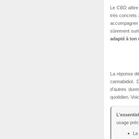
Le CBD attire 
très concrets 
accompagner 
sûrement surt
adapté à ton
La réponse dép
cannabidiol. 
d’autres dure
quotidien. Voi
L’essentiel
usage préc
La 