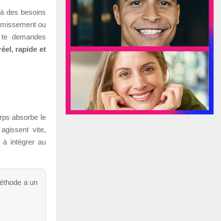
e à des besoins
dormissement ou
u te demandes
éel, rapide et
orps absorbe le
agissent vite,
 à intégrer au
éthode a un