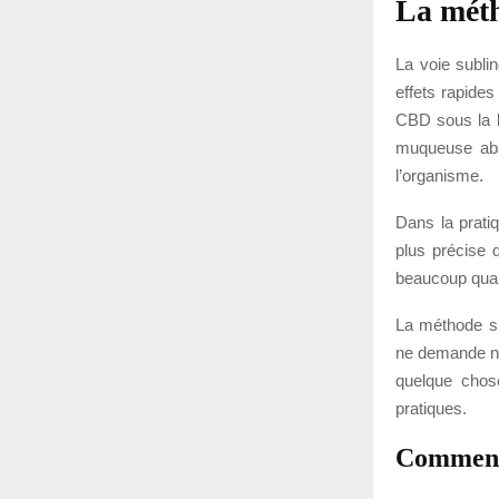
La méth
La voie subli
effets rapides
CBD sous la l
muqueuse abs
l’organisme.
Dans la pratiq
plus précise 
beaucoup quand
La méthode su
ne demande ni 
quelque chose
pratiques.
Comment 