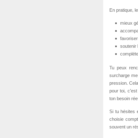
En pratique, l
mieux gér
accompag
favoriser
soutenir 
compléter
Tu peux renc
surcharge ment
pression. Cela
pour toi, c’es
ton besoin réel
Si tu hésites 
choisie compt
souvent un ré