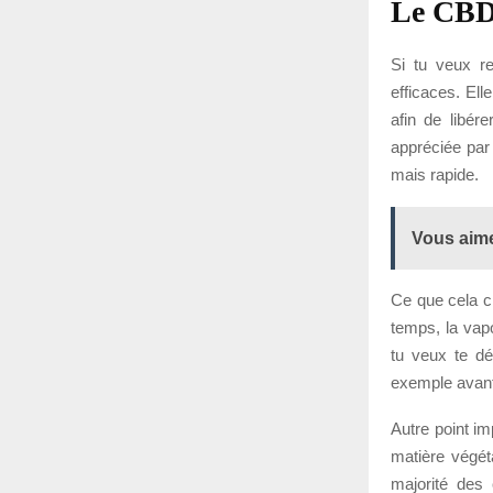
Le CBD 
Si tu veux re
efficaces. El
afin de libér
appréciée par
mais rapide.
Vous aime
Ce que cela ch
temps, la vapo
tu veux te dé
exemple avant
Autre point im
matière végéta
majorité des 