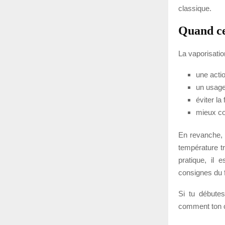
classique.
Quand ce
La vaporisatio
une actio
un usage
éviter la
mieux con
En revanche, i
température t
pratique, il
consignes du f
Si tu débute
comment ton c