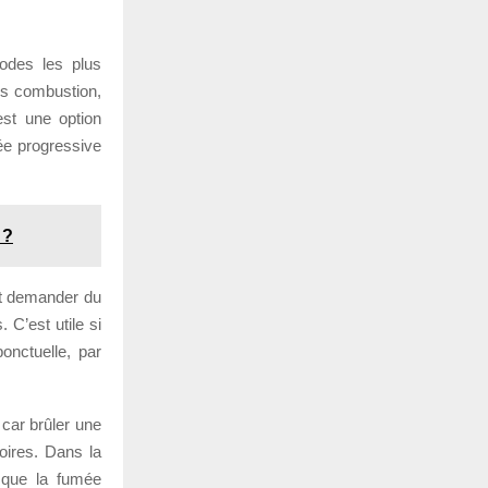
hodes les plus
ns combustion,
est une option
ée progressive
 ?
eut demander du
 C’est utile si
onctuelle, par
 car brûler une
toires. Dans la
e que la fumée