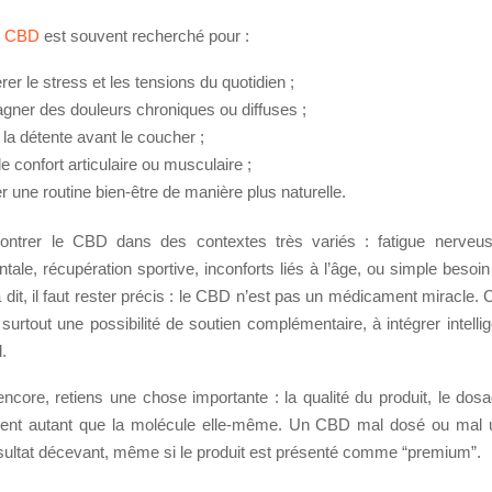
e
CBD
est souvent recherché pour :
er le stress et les tensions du quotidien ;
ner des douleurs chroniques ou diffuses ;
 la détente avant le coucher ;
le confort articulaire ou musculaire ;
 une routine bien-être de manière plus naturelle.
ontrer le CBD dans des contextes très variés : fatigue nerveus
ale, récupération sportive, inconforts liés à l’âge, ou simple besoin
 dit, il faut rester précis : le CBD n’est pas un médicament miracle. 
t surtout une possibilité de soutien complémentaire, à intégrer intel
.
encore, retiens une chose importante : la qualité du produit, le dos
ent autant que la molécule elle-même. Un CBD mal dosé ou mal u
sultat décevant, même si le produit est présenté comme “premium”.