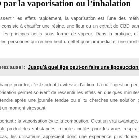
par la vaporisation ou l’inhalation
ssentir les effets rapidement, la vaporisation est l’une des mét
le consiste à chauffer une résine, une fleur ou un extrait de CBD sa
er les principes actifs sous forme de vapeur. Dans la pratique, c’
 les personnes qui recherchent un effet quasi immédiat et une mont
rez aussi :
Jusqu’à quel âge peut-on faire une liposuccion
ange pour toi, c’est surtout la vitesse d’action. Là où l’ingestion p
risation permet souvent de ressentir les effets en quelques minutes.
tendre après une journée tendue ou si tu cherches une solution p
 un moment stressant.
portant : la vaporisation évite la combustion. C’est un vrai avantage,
le produit des substances irritantes inutiles pour les voies respira
cas, les utilisateurs apprécient donc une expérience plus douc