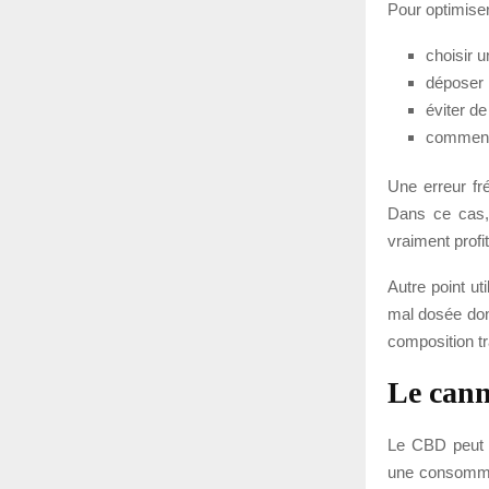
Pour optimiser
choisir 
déposer l
éviter d
commence
Une erreur fr
Dans ce cas, t
vraiment profi
Autre point ut
mal dosée donn
composition tr
Le cann
Le CBD peut au
une consommat