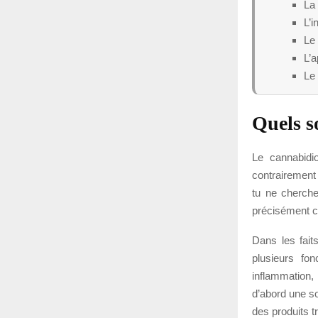
La 
L’i
Le 
L’a
Le 
Quels s
Le cannabidi
contrairement
tu ne cherche
précisément c
Dans les fait
plusieurs fo
inflammation,
d’abord une s
des produits t