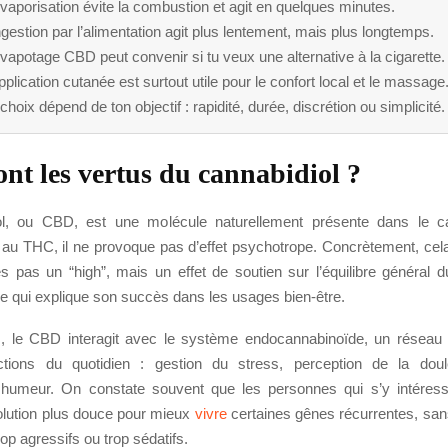
vaporisation évite la combustion et agit en quelques minutes.
ngestion par l’alimentation agit plus lentement, mais plus longtemps.
vapotage CBD peut convenir si tu veux une alternative à la cigarette.
pplication cutanée est surtout utile pour le confort local et le massage
choix dépend de ton objectif : rapidité, durée, discrétion ou simplicité.
ont les vertus du cannabidiol ?
ol, ou CBD, est une molécule naturellement présente dans le c
 au THC, il ne provoque pas d’effet psychotrope. Concrètement, cela
s pas un “high”, mais un effet de soutien sur l’équilibre général d
e qui explique son succès dans les usages bien-être.
s, le CBD interagit avec le système endocannabinoïde, un réseau
nctions du quotidien : gestion du stress, perception de la doul
 humeur. On constate souvent que les personnes qui s’y intéres
olution plus douce pour mieux
vivre
certaines gênes récurrentes, sa
rop agressifs ou trop sédatifs.