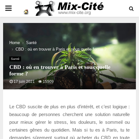
PRIMARY
MENU
Home
Santé
CBD : où en trouver à Paris et sous quelle forme ?
Santé
CBD : où en trouver à Paris et sous quelle
forme ?
17 juin 2021
15509
Le CBD suscite de plus en plus d’intérêt, et c’est logique :
beaucoup de personnes cherchent une solution naturelle
pour mieux gérer le stress, les douleurs, le sommeil ou
certaines gênes du quotidien. Mais si tu es à Paris, tu te
demandes sûrement surtout où acheter du CBD en toute