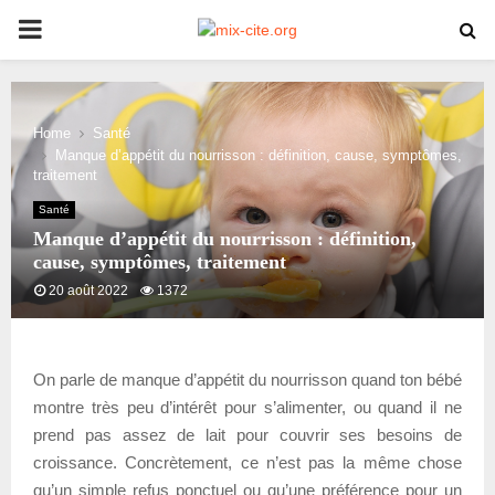
PRIMARY
MENU
Home
Santé
Manque d’appétit du nourrisson : définition, cause, symptômes,
traitement
Santé
Manque d’appétit du nourrisson : définition,
cause, symptômes, traitement
20 août 2022
1372
On parle de manque d’appétit du nourrisson quand ton bébé
montre très peu d’intérêt pour s’alimenter, ou quand il ne
prend pas assez de lait pour couvrir ses besoins de
croissance. Concrètement, ce n’est pas la même chose
qu’un simple refus ponctuel ou qu’une préférence pour un