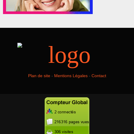
Plan de site
-
Mentions Légales
-
Contact