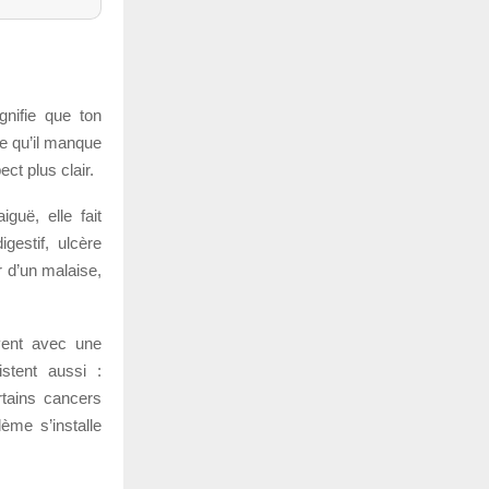
gnifie que ton
e qu’il manque
ct plus clair.
guë, elle fait
gestif, ulcère
 d’un malaise,
vent avec une
stent aussi :
rtains cancers
ème s’installe