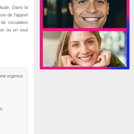
itude. Dans la
sse de l’apport
de circulation
rps ou un seul
 une urgence
n.