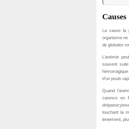
Causes
La cause la p
organisme ne 
de globules ro
L’anémie peut
souvent suite
hémorragique 
d’un pouls rap
Quand l’aném
carence en f
drépanocytose
touchant la m
lentement, plus