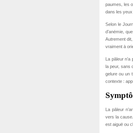
paumes, les o
dans les yeux
Selon le Journ
d’anémie, quel
Autrement dit
vraiment à orie
La pâleur n’a 
la peur, sans
gelure ou un t
contexte : app
Symptô
La pâleur n’a
vers la cause.
est aiguë ou c