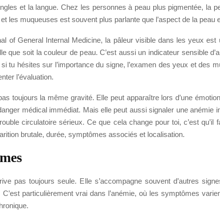
ngles et la langue. Chez les personnes à peau plus pigmentée, la pe
 et les muqueuses est souvent plus parlante que l’aspect de la peau
al of General Internal Medicine, la pâleur visible dans les yeux est 
le que soit la couleur de peau. C’est aussi un indicateur sensible d
, si tu hésites sur l’importance du signe, l’examen des yeux et des 
nter l’évaluation.
pas toujours la même gravité. Elle peut apparaître lors d’une émoti
 danger médical immédiat. Mais elle peut aussi signaler une anémie i
rouble circulatoire sérieux. Ce que cela change pour toi, c’est qu’il f
arition brutale, durée, symptômes associés et localisation.
mes
rrive pas toujours seule. Elle s’accompagne souvent d’autres signes
 C’est particulièrement vrai dans l’anémie, où les symptômes varien
hronique.