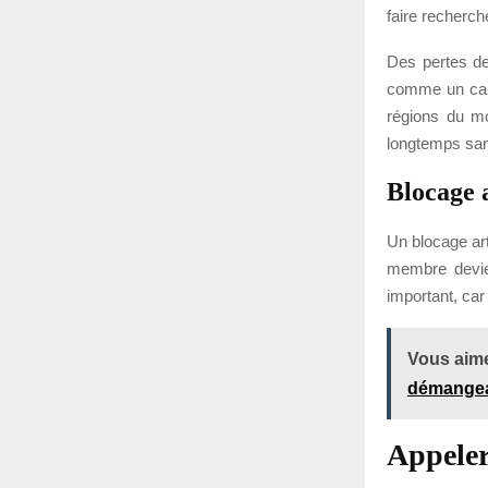
faire recherch
Des pertes de
comme un canc
régions du mo
longtemps sans 
Blocage 
Un blocage art
membre devien
important, car
Vous aime
démangea
Appeler