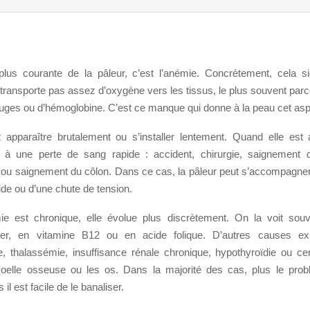
lus courante de la pâleur, c’est l’anémie. Concrètement, cela si
transporte pas assez d’oxygène vers les tissus, le plus souvent parc
uges ou d’hémoglobine. C’est ce manque qui donne à la peau cet aspe
 apparaître brutalement ou s’installer lentement. Quand elle est ai
 à une perte de sang rapide : accident, chirurgie, saignement di
ou saignement du côlon. Dans ce cas, la pâleur peut s’accompagner
ide ou d’une chute de tension.
ie est chronique, elle évolue plus discrètement. On la voit sou
er, en vitamine B12 ou en acide folique. D’autres causes exi
, thalassémie, insuffisance rénale chronique, hypothyroïdie ou ce
oelle osseuse ou les os. Dans la majorité des cas, plus le probl
 il est facile de le banaliser.