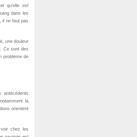
t qu’elle est
 sang dans les
 il ne faut pas
ué, une douleur
e. Ce sont des
un problème de
s antécédents
, notamment la
tions orientent
 voir chez les
des paumes est