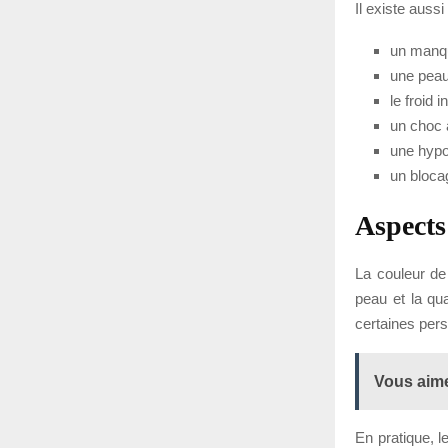
Il existe auss
un manqu
une peau
le froid 
un choc 
une hypo
un blocag
Aspects
La couleur de
peau et la qua
certaines pers
Vous aime
En pratique, l