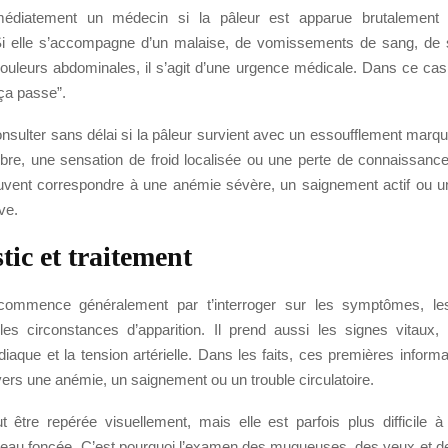
édiatement un médecin si la pâleur est apparue brutalement e
Si elle s’accompagne d’un malaise, de vomissements de sang, de
ouleurs abdominales, il s’agit d’une urgence médicale. Dans ce cas,
ça passe”.
consulter sans délai si la pâleur survient avec un essoufflement marq
e, une sensation de froid localisée ou une perte de connaissanc
uvent correspondre à une anémie sévère, un saignement actif ou 
ve.
tic et traitement
ommence généralement par t’interroger sur les symptômes, le
es circonstances d’apparition. Il prend aussi les signes vitaux
iaque et la tension artérielle. Dans les faits, ces premières informa
ers une anémie, un saignement ou un trouble circulatoire.
t être repérée visuellement, mais elle est parfois plus difficile à
eau foncée. C’est pourquoi l’examen des muqueuses, des yeux et 