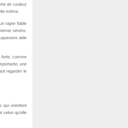
rte de couleur
 elle-même.
un signe fiable
’anémie sévère.
muqueuses aide
on forte, comme
mportante, une
aut regarder le
 qui orientent
t selon qu’elle