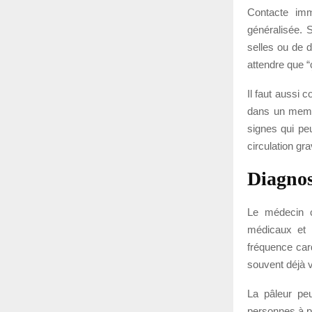
Contacte imm
généralisée. 
selles ou de d
attendre que “
Il faut aussi 
dans un membr
signes qui pe
circulation gra
Diagnos
Le médecin c
médicaux et l
fréquence card
souvent déjà v
La pâleur peu
personnes à p