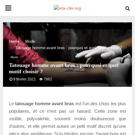
PRIMARY
MENU
Home
Mode
Tatouage homme avant bras : pourquoi et quel motif choisir ?
Mode
Tatouage homme avant bras : pourquoi et quel
motif choisir ?
9 février 2021
7862
Le
tatouage homme avant bras
est l’un des choix les plus
populaires, et ce n’est pas un hasard. Cette zone est
visible, polyvalente, souvent moins douloureuse que
d’autres, et elle permet autant un petit motif discret qu’une
pièce plus ambitieuse. Si tu hésites encore, l’avant-bras est