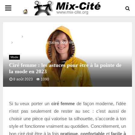
PRIMARY
MENU
Home
Mode
Ciré femme : les astuces pour être à la pointe de la mode en
2023
Mode
Ciré femme : les astuces pour être à la pointe de
la mode en 2023
8 août 2023
1090
Si tu veux porter un
ciré femme
de façon moderne, l’idée
n’est pas seulement de rester au sec : c’est aussi de
choisir une pièce qui valorise ta silhouette, s’accorde à ton
style et fonctionne vraiment au quotidien. Concrètement, un
bon ciré doit être à la fois
pratique
,
confortable
et
facile à