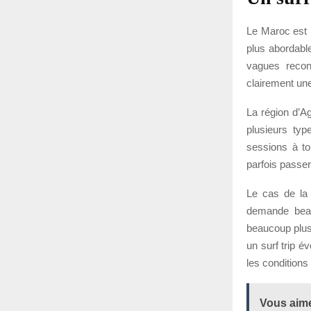
Le Maroc est u
plus abordable
vagues reconn
clairement une
La région d’Ag
plusieurs ty
sessions à to
parfois passe
Le cas de la 
demande beauc
beaucoup plus
un surf trip é
les conditions
Vous aime