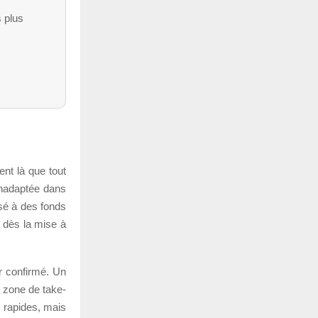
s plus
ent là que tout
 inadaptée dans
osé à des fonds
é dès la mise à
ur confirmé. Un
e zone de take-
s rapides, mais