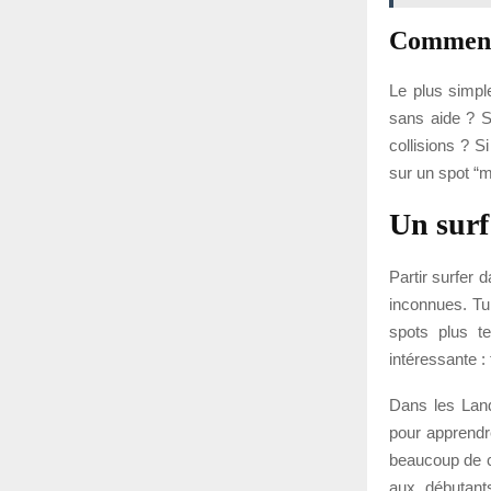
Comment 
Le plus simpl
sans aide ? Sa
collisions ? S
sur un spot “
Un surf
Partir surfer 
inconnues. Tu
spots plus t
intéressante :
Dans les Land
pour apprendr
beaucoup de c
aux débutant