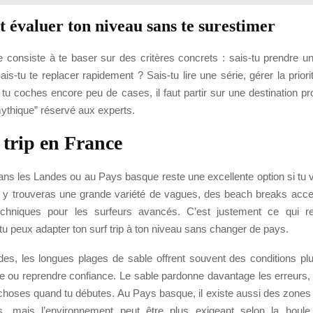
évaluer ton niveau sans te surestimer
e consiste à te baser sur des critères concrets : sais-tu prendre u
is-tu te replacer rapidement ? Sais-tu lire une série, gérer la priorit
i tu coches encore peu de cases, il faut partir sur une destination p
mythique” réservé aux experts.
 trip en France
dans les Landes ou au Pays basque reste une excellente option si tu v
 y trouveras une grande variété de vagues, des beach breaks acce
echniques pour les surfeurs avancés. C’est justement ce qui r
 tu peux adapter ton surf trip à ton niveau sans changer de pays.
es, les longues plages de sable offrent souvent des conditions pl
e ou reprendre confiance. Le sable pardonne davantage les erreurs,
hoses quand tu débutes. Au Pays basque, il existe aussi des zones
s, mais l’environnement peut être plus exigeant selon la houle