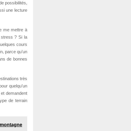
e possibilités,
si une lecture
de me mettre à
stress ? Si la
quelques cours
in, parce qu’un
 dans de bonnes
stinations très
pour quelqu’un
e et demandent
ype de terrain
a montagne