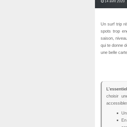
14 avril 2020
Un surf trip 
spots trop en
saison, niveau
qui te donne d
une belle cart
L’essentiel
choisir un
accessibles
Un 
En 