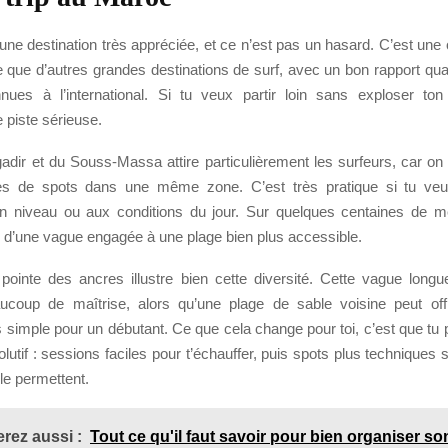
ne destination très appréciée, et ce n’est pas un hasard. C’est une
 que d’autres grandes destinations de surf, avec un bon rapport qual
ues à l’international. Si tu veux partir loin sans exploser ton
 piste sérieuse.
adir et du Souss-Massa attire particulièrement les surfeurs, car on
pes de spots dans une même zone. C’est très pratique si tu veu
n niveau ou aux conditions du jour. Sur quelques centaines de m
r d’une vague engagée à une plage bien plus accessible.
pointe des ancres illustre bien cette diversité. Cette vague longu
oup de maîtrise, alors qu’une plage de sable voisine peut offr
 simple pour un débutant. Ce que cela change pour toi, c’est que tu 
volutif : sessions faciles pour t’échauffer, puis spots plus techniques s
 le permettent.
rez aussi :
Tout ce qu'il faut savoir pour bien organiser s