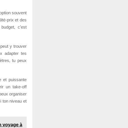
 option souvent
ité-prix et des
 budget, c’est
 peut y trouver
x adapter tes
ètres, tu peux
e et puissante
ir un take-off
peux organiser
i ton niveau et
on voyage à