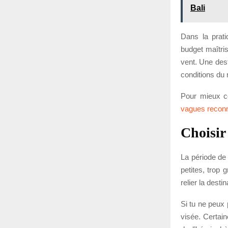
Bali
Dans la prat
budget maîtris
vent. Une dest
conditions du
Pour mieux c
vagues reconn
Choisir
La période de 
petites, trop 
relier la dest
Si tu ne peux 
visée. Certain