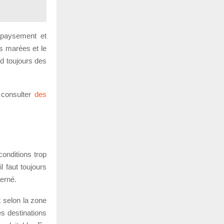
épaysement et
es marées et le
nd toujours des
 consulter
des
conditions trop
l faut toujours
cerné.
x selon la zone
es destinations