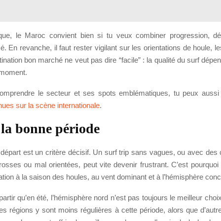
ique, le Maroc convient bien si tu veux combiner progression, d
é. En revanche, il faut rester vigilant sur les orientations de houle, l
ination bon marché ne veut pas dire “facile” : la qualité du surf dépe
 moment.
omprendre le secteur et ses spots emblématiques, tu peux aussi
ues sur la scène internationale
.
 la bonne période
départ est un critère décisif. Un surf trip sans vagues, ou avec des 
grosses ou mal orientées, peut vite devenir frustrant. C’est pourquoi i
ination à la saison des houles, au vent dominant et à l’hémisphère con
partir qu’en été, l’hémisphère nord n’est pas toujours le meilleur choi
es régions y sont moins régulières à cette période, alors que d’autr