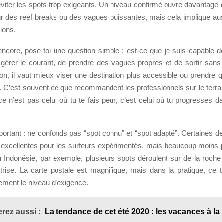
 éviter les spots trop exigeants. Un niveau confirmé ouvre davantage d
 des reef breaks ou des vagues puissantes, mais cela implique aus
tions.
 encore, pose-toi une question simple : est-ce que je suis capable 
e gérer le courant, de prendre des vagues propres et de sortir sans 
on, il vaut mieux viser une destination plus accessible ou prendre 
r. C’est souvent ce que recommandent les professionnels sur le terra
 ce n’est pas celui où tu te fais peur, c’est celui où tu progresses
portant : ne confonds pas “spot connu” et “spot adapté”. Certaines de
 excellentes pour les surfeurs expérimentés, mais beaucoup moins 
n Indonésie, par exemple, plusieurs spots déroulent sur de la roch
trise. La carte postale est magnifique, mais dans la pratique, ce t
ement le niveau d’exigence.
rez aussi :
La tendance de cet été 2020 : les vacances à l