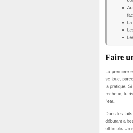
co
Au 
fac
La
Les
Les
Faire u
La première ét
se joue, parce
la pratique. S
rocheux, tu ri
l’eau.
Dans les faits
débutant a bes
off lisible. U