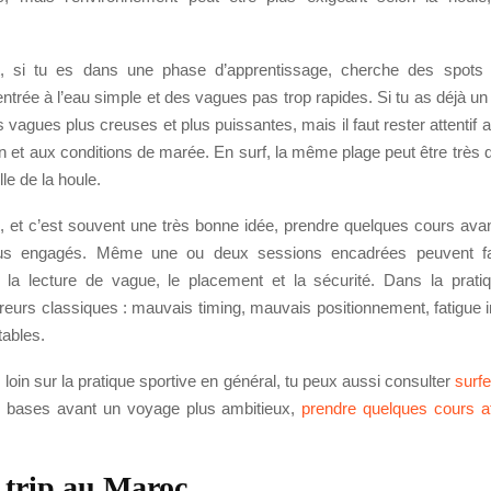
, si tu es dans une phase d’apprentissage, cherche des spots
ntrée à l’eau simple et des vagues pas trop rapides. Si tu as déjà un
 vagues plus creuses et plus puissantes, mais il faut rester attentif 
on et aux conditions de marée. En surf, la même plage peut être très d
ille de la houle.
, et c’est souvent une très bonne idée, prendre quelques cours avant
us engagés. Même une ou deux sessions encadrées peuvent fa
r la lecture de vague, le placement et la sécurité. Dans la pratiq
eurs classiques : mauvais timing, mauvais positionnement, fatigue in
tables.
s loin sur la pratique sportive en général, tu peux aussi consulter
surfe
s bases avant un voyage plus ambitieux,
prendre quelques cours af
.
 trip au Maroc