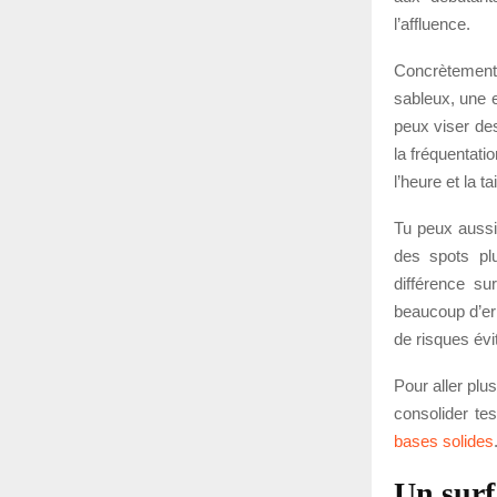
l’affluence.
Concrètement
sableux, une e
peux viser des
la fréquentati
l’heure et la ta
Tu peux aussi
des spots pl
différence su
beaucoup d’err
de risques évi
Pour aller plu
consolider te
bases solides
Un surf