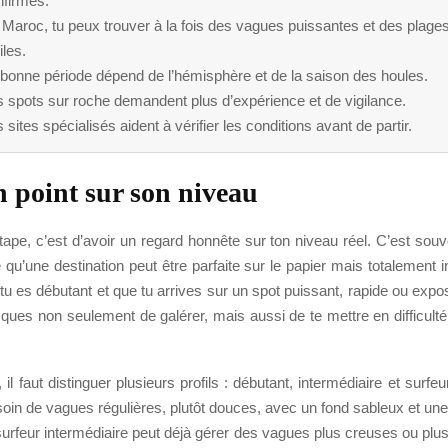
nfirmés.
Maroc, tu peux trouver à la fois des vagues puissantes et des plage
iles.
 bonne période dépend de l’hémisphère et de la saison des houles.
 spots sur roche demandent plus d’expérience et de vigilance.
 sites spécialisés aident à vérifier les conditions avant de partir.
n point sur son niveau
ape, c’est d’avoir un regard honnête sur ton niveau réel. C’est souv
 qu’une destination peut être parfaite sur le papier mais totalement
i tu es débutant et que tu arrives sur un spot puissant, rapide ou exp
sques non seulement de galérer, mais aussi de te mettre en difficult
, il faut distinguer plusieurs profils : débutant, intermédiaire et surfe
oin de vagues régulières, plutôt douces, avec un fond sableux et un
n surfeur intermédiaire peut déjà gérer des vagues plus creuses ou plu