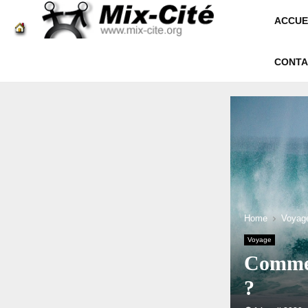
ACCUE
CONTA
Home
Voyag
Voyage
Comment
?